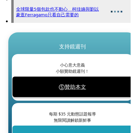
全球限量5個包款也不動心 柯佳嬿與劉以
豪逛Ferragamo只看自己需要的
支持鏡週刊
小心意大意義
小額贊助鏡週刊！
贊助本文
每期 $
35
元動態話題報導
無限閱讀解鎖新鮮事