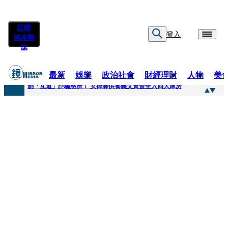
訂閱
登入
紙本雜
誌
最新
娛樂
政治社會
財經理財
人物
美
快訊
創「互道」詐騙慈濟！ 女律師供養義父黃金全入四大庫房
快訊
前時力黨魁表態「反對刪公視預算」 盼在野三思：改凍結處理受質疑項目
快訊
六強片齊聚桃影 小薰《祖先鬼》回桃影娘家 《長安的荔枝》桃影加映一票難求