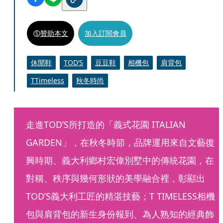
贊助本文
加入訂閱會員
休閒鞋
TOD’S
豆豆鞋
相機包
肩背包
TTimeless
秋冬時尚
走進TOD’S所打造的「義式花園 ITALIAN 
GARDEN」，在秋冬時節，品牌運用來自文藝復
興時期、義大利鄉村宏偉別墅中的傳統花園，在
對稱、秩序與幾何形狀的美學融合裡，彰顯出
TOD’S義大利工匠的精湛技藝；T TIMELESS相機
包與肩背包的新生身份報到、為人熟知的經典飾