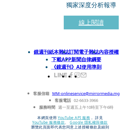
獨家深度分析報導
線上閱讀
鏡週刊紙本雜誌
訂閱電子雜誌
內容授權
下載APP
新聞自律綱要
《鏡週刊》AI使用準則
客服信箱
MM-onlineservice@mirrormedia.mg
客服電話
02-6633-3966
服務時間
週一至週五上午10時至下午6時
本網頁使用
YouTube API 服務
， 詳見
YouTube 服務條款
、
Google 隱私權與條款
瀏覽此頁面即代表您同意上述授權條款及細則