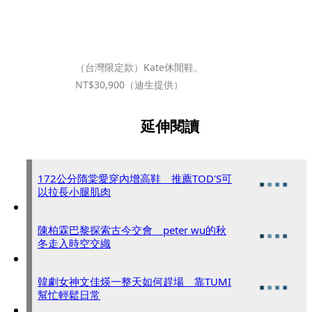
（台灣限定款）Kate休閒鞋。
NT$30,900（迪生提供）
延伸閱讀
172公分隋棠愛穿內增高鞋 推薦TOD'S可
以拉長小腿肌肉
陳柏霖巴黎探索古今交會 peter wu的秋
冬走入時空交織
韓劇女神文佳煐一整天如何趕場 靠TUMI
幫忙輕鬆日常