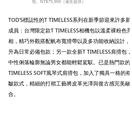
包。NT$75,900（迪生提供）
TOD’S標誌性的T TIMELESS系列在新季節迎來許多新
成員：台灣限定款T TIMELESS相機包以溫柔裸粉色亮
相，精巧外觀搭配帆布寬揹帶以及多功能收納設計，
升為日常必備包款；另一款全新T TIMELESS肩揹包，
中性俐落輪廓無論男女都能輕鬆駕馭。已是熱門款的T
TIMELESS SOFT風琴式肩揹包，加入了獨具一格的褶
皺款式，精細的打褶工藝將皮革光澤與復古感完美融
合。