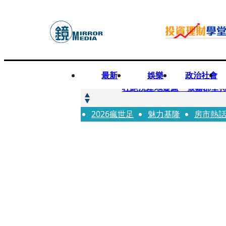
最新
娛樂
政治社會
快訊
杜絕洗產地疑慮 張嘉郡堅
2026瘋世足
快訊
魅力基隆
房市熱
「簽名牆變戰場！」饒河夜
快訊
一起往好命路出發1／占星第