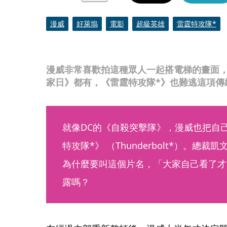
漫威
好萊塢
電影
超級英雄
雷霆特攻隊*
漫威非常喜歡拍這種眾人一起搭電梯的畫面
家日》都有，《雷霆特攻隊*》也難逃這項傳
就像DC的《自殺突擊隊》，漫威也把自
特攻隊*》 （Thunderbolt*）。總裁凱文
為什麼要叫這個片名，「大家自己看了才
露嗎？