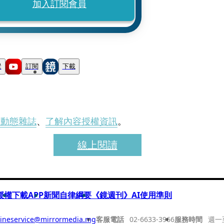
加入訂閱會員
蹤
訂閱
下載
刊動態雜誌
、
了解內容授權資訊
。
線上閱讀
授權
下載APP
新聞自律綱要
《鏡週刊》AI使用準則
ineservice@mirrormedia.mg
客服電話
02-6633-3966
服務時間
週一