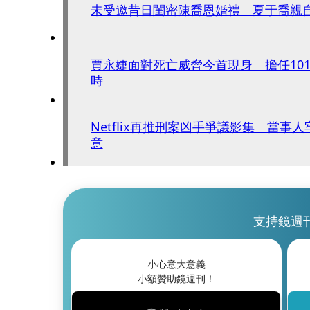
未受邀昔日閨密陳喬恩婚禮 夏于喬親
賈永婕面對死亡威脅今首現身 擔任10
時
Netflix再推刑案凶手爭議影集 當事
意
支持鏡週
小心意大意義
小額贊助鏡週刊！