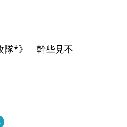
攻隊*》 幹些見不
員