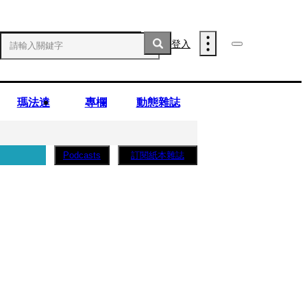
登入
瑪法達
專欄
動態雜誌
訂閱紙本雜誌
Podcasts