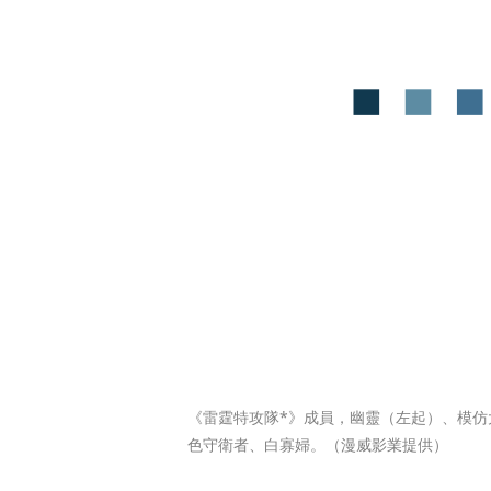
《雷霆特攻隊*》成員，幽靈（左起）、模仿
色守衛者、白寡婦。（漫威影業提供）