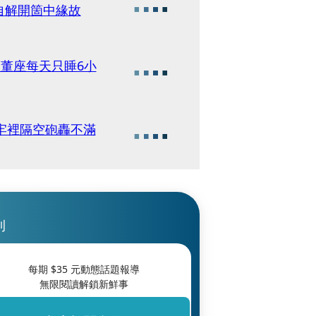
自解開箇中緣故
1董座每天只睡6小
人牢裡隔空砲轟不滿
刊
每期 $
35
元動態話題報導
無限閱讀解鎖新鮮事