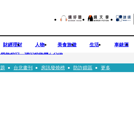
財經理財
人物
美食旅遊
生活
車錶酒
持農產原料「標示原產國」入法
話題
台北畫刊
房訊發燒榜
防詐鏡區
更多
市小吃店把簽名塗掉 沈伯洋：舉雙手贊成
一品牌 唐綺陽1秒帶入星座世界