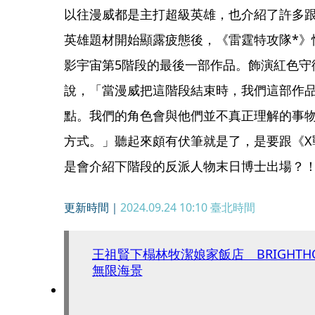
以往漫威都是主打超級英雄，也介紹了許多
英雄題材開始顯露疲態後，《雷霆特攻隊*》
影宇宙第5階段的最後一部作品。飾演紅色守衛者的
說，「當漫威把這階段結束時，我們這部作
點。我們的角色會與他們並不真正理解的事
方式。」聽起來頗有伏筆就是了，是要跟《X
是會介紹下階段的反派人物末日博士出場？
更新時間｜
2024.09.24 10:10
臺北時間
王祖賢下榻林牧潔娘家飯店 BRIGHTHO
無限海景