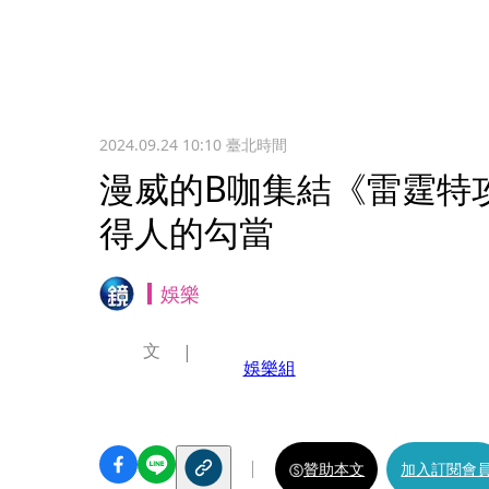
2024.09.24 10:10
臺北時間
漫威的B咖集結《雷霆特
得人的勾當
娛樂
文
娛樂組
贊助本文
加入訂閱會