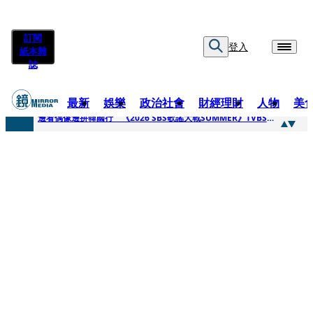
訂閱
登入
紙本雜
誌
最新
娛樂
政治社會
財經理財
人物
美
快訊
邊看偶像邊拚韓國行 《2026 SBS歌謠大戰SUMMER》TVBS直播祭追星福利
快訊
代誌大條火急跳船？ 宏碁派任李文詳接掌兆基屋管2天就喊撤出！
快訊
一句「請回去坐好」 特教生持斷掃把戳女代課老師眼睛大失血近失明