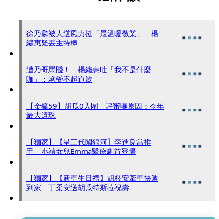
徐乃麟被人逆風力挺「最溫暖敬業」 楊
繡惠疑丟主持棒
遭乃哥罵賤！ 楊繡惠吐「我不是什麼
咖」：承受不起道歉
【金鐘59】胡瓜0入圍 評審曝原因：今年
最大遺珠
【獨家】【星三代闖銀河】李進良當推
手 小禎女兒Emma醫療劇首登場
【獨家】【新車生日禮】胡釋安牽車快遞
到家 丁柔安送胡瓜特斯拉祝壽