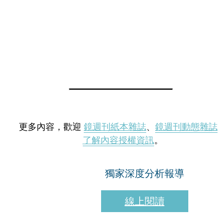
更多內容，歡迎
鏡週刊紙本雜誌
、
鏡週刊動態雜誌
了解內容授權資訊
。
獨家深度分析報導
線上閱讀