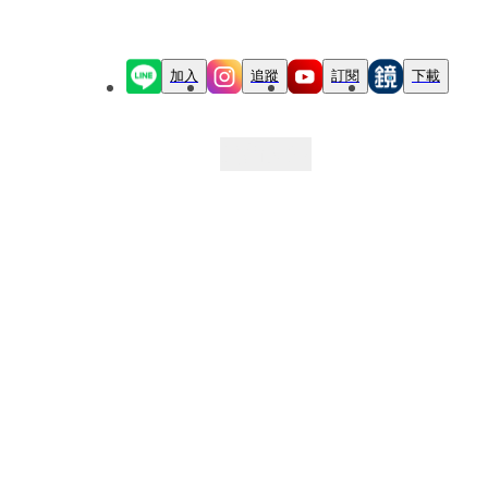
加入
追蹤
訂閱
下載
最新文章