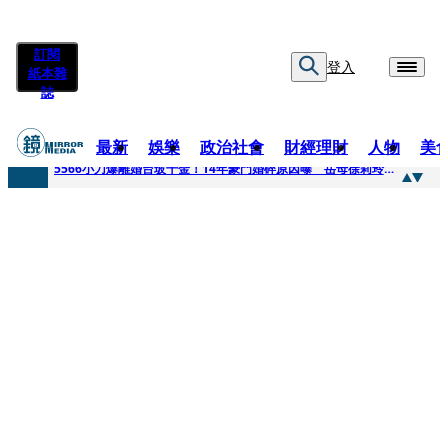
訂閱
登入
紙本雜
誌
最新
娛樂
政治社會
財經理財
人物
美
快訊
5566小刀爆離婚台玻千金！14年豪門婚碎原因曝 岳母徐莉玲風暴意外揭家族祕辛
快訊
徐莉玲喪子劇變／徐莉玲「巨大哀傷足不出戶」 解密長子身世
快訊
醫美偷拍案無影像網紅律師仍喊提告 學者：須具備侵權要件