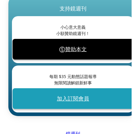
支持鏡週刊
小心意大意義
小額贊助鏡週刊！
贊助本文
每期 $
35
元動態話題報導
無限閱讀解鎖新鮮事
加入訂閱會員
鏡週刊