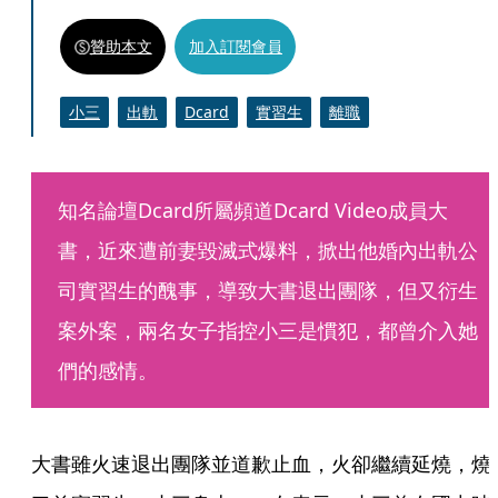
贊助本文
加入訂閱會員
小三
出軌
Dcard
實習生
離職
知名論壇Dcard所屬頻道Dcard Video成員大
書，近來遭前妻毀滅式爆料，掀出他婚內出軌公
司實習生的醜事，導致大書退出團隊，但又衍生
案外案，兩名女子指控小三是慣犯，都曾介入她
們的感情。
大書雖火速退出團隊並道歉止血，火卻繼續延燒，燒