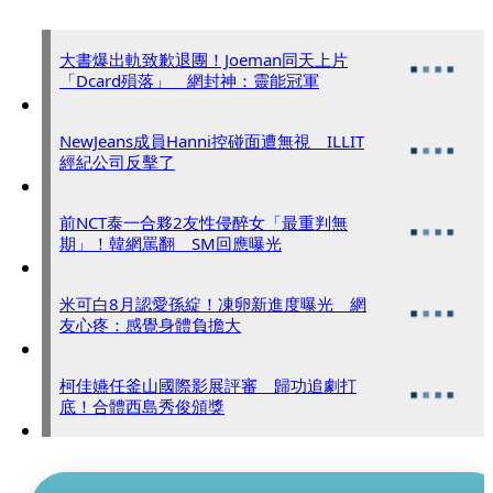
大書爆出軌致歉退團！Joeman同天上片
「Dcard殞落」 網封神：靈能冠軍
NewJeans成員Hanni控碰面遭無視 ILLIT
經紀公司反擊了
前NCT泰一合夥2友性侵醉女「最重判無
期」！韓網罵翻 SM回應曝光
米可白8月認愛孫綻！凍卵新進度曝光 網
友心疼：感覺身體負擔大
柯佳嬿任釜山國際影展評審 歸功追劇打
底！合體西島秀俊頒獎