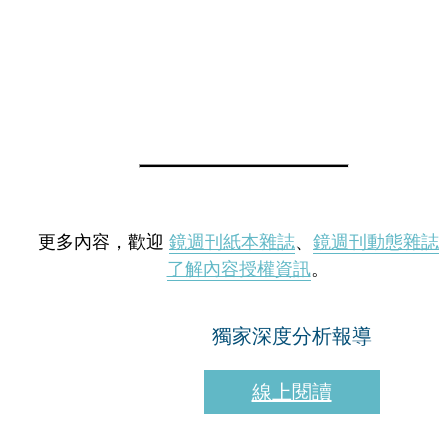
更多內容，歡迎
鏡週刊紙本雜誌
、
鏡週刊動態雜誌
了解內容授權資訊
。
獨家深度分析報導
線上閱讀