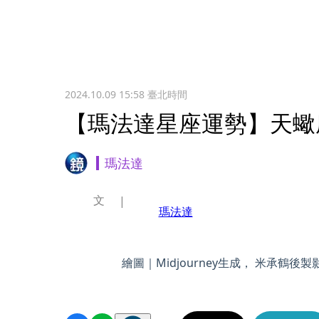
2024.10.09 15:58
臺北時間
【瑪法達星座運勢】天蠍座 1
瑪法達
文
瑪法達
繪圖｜Midjourney生成， 米承鶴後