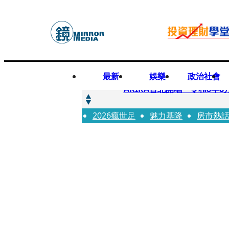
最新
娛樂
政治社會
快訊
AKIRA台北開唱「令和8年8
2026瘋世足
快訊
魅力基隆
房市熱
台灣新冠期間沒疫苗可打？ 
快訊
沉寂12年…鐵肺歌后遇人生