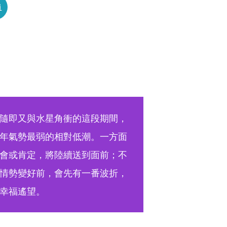
員
隨即又與水星角衝的這段期間，
年氣勢最弱的相對低潮。一方面
會或肯定，將陸續送到面前；不
情勢變好前，會先有一番波折，
幸福遙望。