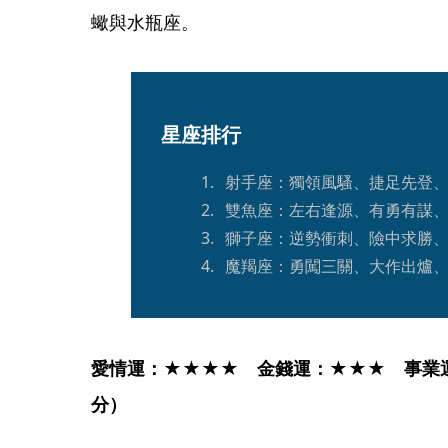
蠍與水瓶座。
星座排行
射手座：獨領風騷、捷足先登
雙魚座：左右逢源、有勇有謀
獅子座：逆勢衝刺、險中求勝
魔羯座：勇闖三關、大作出爐
愛情運：★★★★　金錢運：★★★　事業
分）