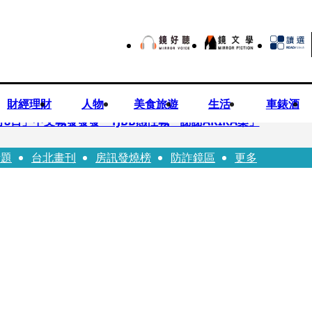
財經理財
人物
美食旅遊
生活
車錶酒
月8日」中文喊發發發 TJBB感性喊「謝謝AKIRA桑」
話題
台北畫刊
房訊發燒榜
防詐鏡區
更多
律師列3款嗆：陳時中唯一擋的叫科興
低谷 「遭親弟賞巴掌、父親出軌自己閨密」辛酸人生曝光