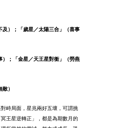
）
過猶不及）；「歲星／太陽三合」（喜事
動誤事）；「金星／天王星對衝」（勞燕
無敵）
張對峙局面，星兆兩好五壞，可謂挑
「冥王星逆轉正」，都是為期數月的