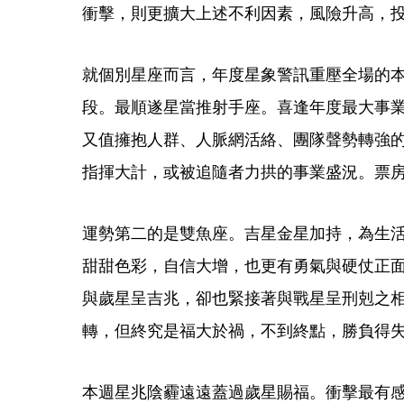
衝擊，則更擴大上述不利因素，風險升高，
就個別星座而言，年度星象警訊重壓全場的
段。最順遂星當推射手座。喜逢年度最大事
又值擁抱人群、人脈網活絡、團隊聲勢轉強
指揮大計，或被追隨者力拱的事業盛況。票
運勢第二的是雙魚座。吉星金星加持，為生
甜甜色彩，自信大增，也更有勇氣與硬仗正
與歲星呈吉兆，卻也緊接著與戰星呈刑剋之
轉，但終究是福大於禍，不到終點，勝負得
本週星兆陰霾遠遠蓋過歲星賜福。衝擊最有