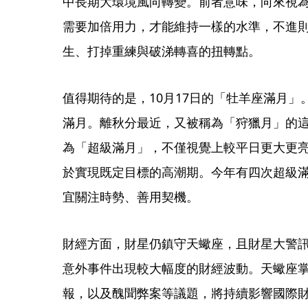
中長期大環境風向轉變。前者意味，向來視
需要加倍用力，才能維持一樣的水準，不進
生、打掉重練與破涕轉喜的扭轉點。
值得期待的是，10月17日的「牡羊座滿月
滿月。離秋分最近，又被稱為「狩獵月」的這
為「超級滿月」，不僅視覺上較平日更大更
於實現既定目標的高潮期。今年有四次超級滿月
宜關注時勢、善用契機。
財經方面，財星仍鎮守天蠍座，且財星大警
意外事件出現較大幅度的財經波動。天蠍座
報，以及醜聞弊案等議題，將持續影響國際