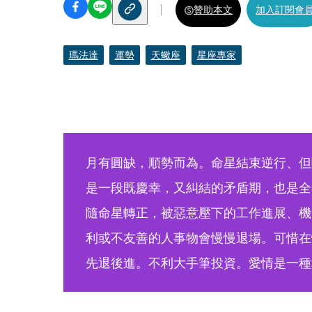
贊助本文
加入訂閱會
瑪法達
運勢
天蠍座
星座專家
月有圓缺，順勢而為。命星結束逆行、但
是一段既慶幸，又糾結的矛盾期，也是全
隨命星轉正，被惡意壓下的工作進展、機
利或不友善的人事物會慢慢退場。可惜在
先退後進。不利大手筆投資。愛情是一種