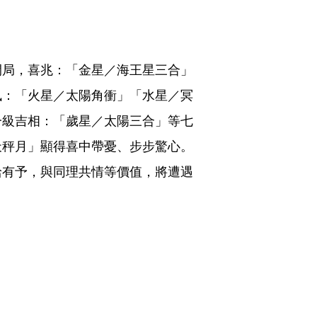
開局，喜兆：「金星／海王星三合」
訊：「火星／太陽角衝」「水星／冥
一級吉相：「歲星／太陽三合」等七
天秤月」顯得喜中帶憂、步步驚心。
給有予，與同理共情等價值，將遭遇