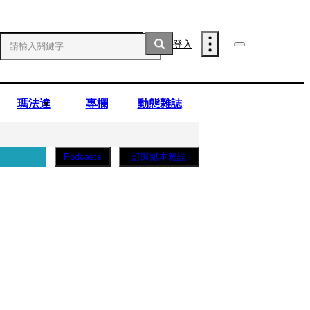
登入
瑪法達
專欄
動態雜誌
訂閱紙本雜誌
Podcasts