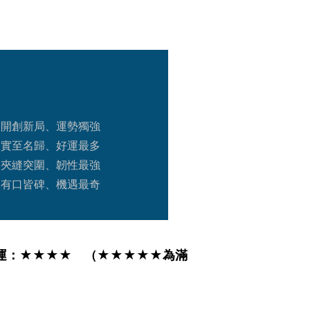
、開創新局、運勢獨強
、實至名歸、好運最多
、夾縫突圍、韌性最強
、有口皆碑、機遇最奇
運：★★★★　（★★★★★為滿