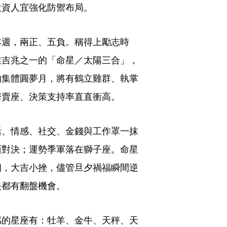
投資人宜強化防禦布局。
本週，兩正、五負。稱得上勵志時
業吉兆之一的「命星／太陽三合」，
的集體圓夢月，將有鶴立雞群、執掌
房賣座、決策支持率直直衝高。
活、情感、社交、金錢與工作罩一抹
面對決；運勢季軍落在獅子座。命星
相，大吉小挫，儘管旦夕禍福瞬間逆
失都有翻盤機會。
感的星座有：牡羊、金牛、天秤、天