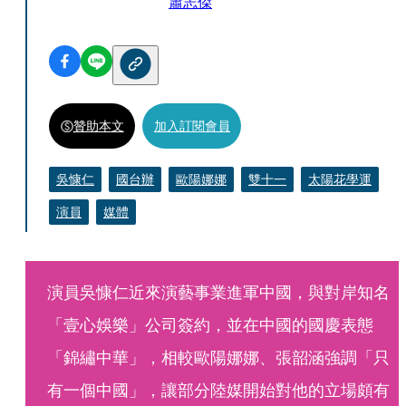
蕭志傑
贊助本文
加入訂閱會員
吳慷仁
國台辦
歐陽娜娜
雙十一
太陽花學運
演員
媒體
演員吳慷仁近來演藝事業進軍中國，與對岸知名
「壹心娛樂」公司簽約，並在中國的國慶表態
「錦繡中華」，相較歐陽娜娜、張韶涵強調「只
有一個中國」，讓部分陸媒開始對他的立場頗有