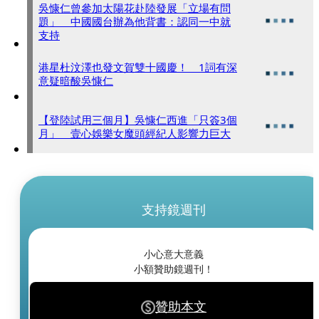
吳慷仁曾參加太陽花赴陸發展「立場有問
題」 中國國台辦為他背書：認同一中就
支持
港星杜汶澤也發文賀雙十國慶！ 1詞有深
意疑暗酸吳慷仁
【登陸試用三個月】吳慷仁西進「只簽3個
月」 壹心娛樂女魔頭經紀人影響力巨大
支持鏡週刊
小心意大意義
小額贊助鏡週刊！
贊助本文