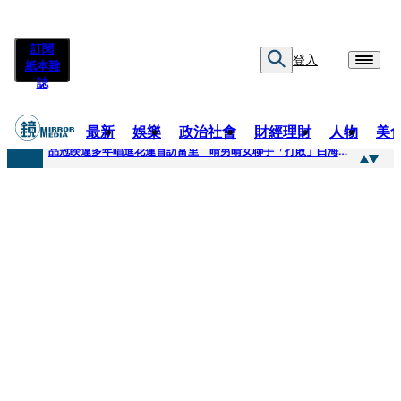
訂閱
登入
紙本雜
誌
最新
娛樂
政治社會
財經理財
人物
美
快訊
品冠睽違多年唱進花蓮首訪富里 晴男晴女聯手「打敗」白海豚颱風
快訊
【台中戰局特輯】何欣純支持度暴增 藍營民調老劇本急救援
快訊
natori再訪台北人氣爆棚 〈Overdose〉一響全場尖叫「I Love You Taipei」