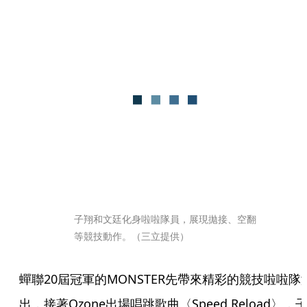
子翔和文廷化身啦啦隊員，展現拋接、空翻
等競技動作。（三立提供）
蟬聯20屆冠軍的MONSTER先帶來精彩的競技啦啦隊
出，接著Ozone出場唱跳歌曲〈Speed Reload〉，