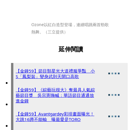
Ozone以紅白造型登場，連續唱跳兩首勁歌
熱舞。（三立提供）
延伸閱讀
【金鐘59】節目類星光大道禮服爭豔 小
S「鳳梨裝」變身武則天開口高歌
【金鐘59】《綜藝玩很大》奪最具人氣綜
藝節目獎 吳宗憲嗨喊：華語節目通通放
進金鐘
【金鐘59】Avantgardey彩排畫面曝光！
大跳16蹲不能輸 曝最愛是TORO