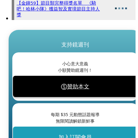
【金鐘59】節目類完整得獎名單 《騎
吧！哈林小隊》獲益智及實境節目主持人
獎
支持鏡週刊
小心意大意義
小額贊助鏡週刊！
贊助本文
每期 $
35
元動態話題報導
無限閱讀解鎖新鮮事
加入訂閱會員