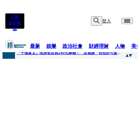
訂閱
登入
紙本雜
誌
最新
娛樂
政治社會
財經理財
人物
美
快訊
「千億富太」現身老店買250元麻糬！ 店員讚「包包好可愛」她笑回：我自己做的
快訊
姜厚任小24歲女友爆當小三、假學歷！ 友「扯郭台銘」曝交往內幕：我們又不像他
快訊
吳昕陽新任無店面零售商業同業公會理事長 提四大策略續走台灣零售業新局