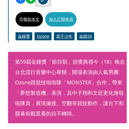
贊助本文
加入訂閱會員
金鐘獎
Ozone
原子少年
金鐘59
第59屆金鐘獎「節目類」頒獎典禮今（18）晚在
台北流行音樂中心舉辦，開場表演由人氣男團
Ozone跟競技啦啦隊「MONSTER」合作，帶來
「夢想製造機」表演，其中子翔和文廷更化身啦
啦隊員，展現拋接、空翻等競技動作，讓台下和
螢幕前觀眾看的目不轉睛。