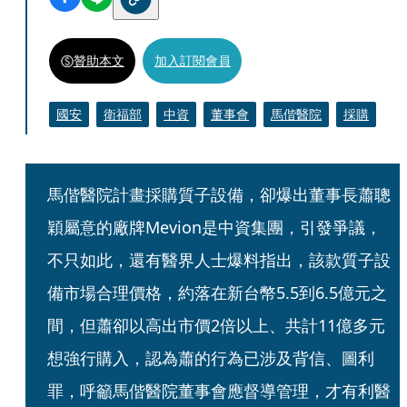
贊助本文
加入訂閱會員
國安
衛福部
中資
董事會
馬偕醫院
採購
馬偕醫院計畫採購質子設備，卻爆出董事長蕭聰
穎屬意的廠牌Mevion是中資集團，引發爭議，
不只如此，還有醫界人士爆料指出，該款質子設
備市場合理價格，約落在新台幣5.5到6.5億元之
間，但蕭卻以高出市價2倍以上、共計11億多元
想強行購入，認為蕭的行為已涉及背信、圖利
罪，呼籲馬偕醫院董事會應督導管理，才有利醫