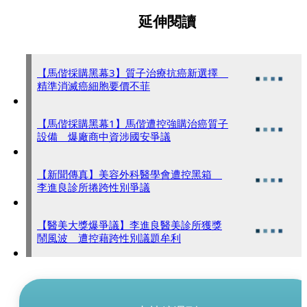
延伸閱讀
【馬偕採購黑幕3】質子治療抗癌新選擇
精準消滅癌細胞要價不菲
【馬偕採購黑幕1】馬偕遭控強購治癌質子
設備 爆廠商中資涉國安爭議
【新聞傳真】美容外科醫學會遭控黑箱
李進良診所捲跨性別爭議
【醫美大獎爆爭議】李進良醫美診所獲獎
鬧風波 遭控藉跨性別議題牟利