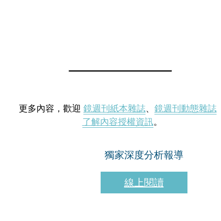
更多內容，歡迎
鏡週刊紙本雜誌
、
鏡週刊動態雜誌
了解內容授權資訊
。
獨家深度分析報導
線上閱讀