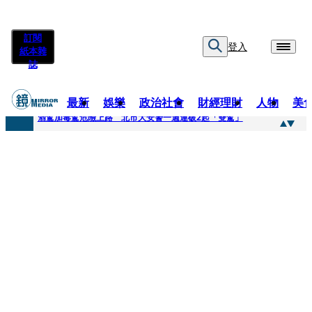
訂閱
登入
紙本雜
誌
最新
娛樂
政治社會
財經理財
人物
美
快訊
酒駕加毒駕危險上路 北市大安警一週連破2起「雙駕」
快訊
Ozone黃文廷、FEniX夏浦洋組「神隊友」 邱以太、林亭莉熱血狂奔殺青淚崩
快訊
AKIRA台北唱到一半突收兒子告白「爸爸I LOVE YOU」 驚喜林志玲同步曝光父親節「披薩蛋糕」