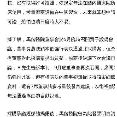
核、沒有取得許可證照，依規定無法在國內醫療院所
床使用，考量廠商設備在中國製造，未來就算想申請
可證，恐怕也曠日廢時大不易。
據了解，馬偕醫院董事會於5月臨時召開質子設備會
議，董事長蕭聰穎本欲強行表決通過此採購案，但會
有董事對此採購案提出質疑，協商後決議下次會議再
論，Ｂ先生告訴本刊，9月底董事會再次召開，席間
仍強推此案，但有權表決的董事卻無從取得該案細節
資料，還有7席董事諸多考量後發言建議，以衛福部
無法通過為由婉言勸說蕭。
採購爭議經媒體揭露後，馬偕醫院曾為此發聲明自清