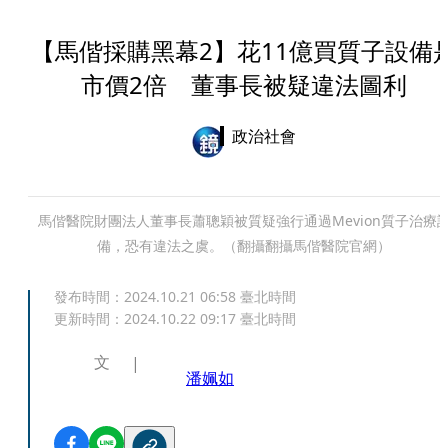
【馬偕採購黑幕2】花11億買質子設備
市價2倍 董事長被疑違法圖利
政治社會
馬偕醫院財團法人董事長蕭聰穎被質疑強行通過Mevion質子治療
備，恐有違法之虞。（翻攝翻攝馬偕醫院官網）
發布時間：
2024.10.21 06:58
臺北時間
更新時間：
2024.10.22 09:17
臺北時間
文
潘姵如