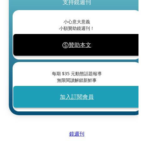
支持鏡週刊
小心意大意義
小額贊助鏡週刊！
贊助本文
每期 $
35
元動態話題報導
無限閱讀解鎖新鮮事
加入訂閱會員
鏡週刊