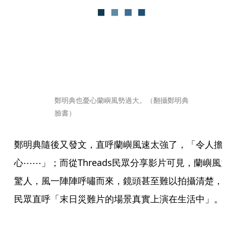
鄭明典也憂心蘭嶼風勢過大。（翻攝鄭明典
臉書）
鄭明典隨後又發文，直呼蘭嶼風速太強了，「令人擔
心⋯⋯」；而從Threads民眾分享影片可見，蘭嶼風
驚人，風一陣陣呼嘯而來，鏡頭甚至難以拍攝清楚，
民眾直呼「末日災難片的場景真實上演在生活中」。