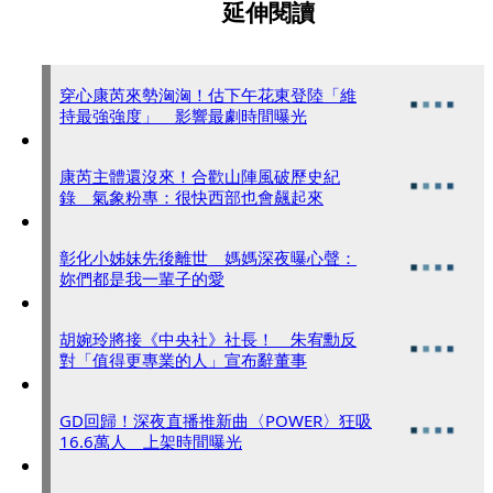
延伸閱讀
穿心康芮來勢洶洶！估下午花東登陸「維
持最強強度」 影響最劇時間曝光
康芮主體還沒來！合歡山陣風破歷史紀
錄 氣象粉專：很快西部也會飆起來
彰化小姊妹先後離世 媽媽深夜曝心聲：
妳們都是我一輩子的愛
胡婉玲將接《中央社》社長！ 朱宥勳反
對「值得更專業的人」宣布辭董事
GD回歸！深夜直播推新曲〈POWER〉狂吸
16.6萬人 上架時間曝光