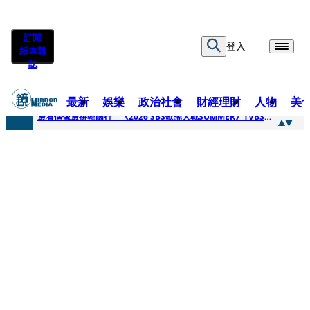
訂閱
登入
紙本雜
誌
最新
娛樂
政治社會
財經理財
人物
美
快訊
邊看偶像邊拚韓國行 《2026 SBS歌謠大戰SUMMER》TVBS直播祭追星福利
快訊
代誌大條火急跳船？ 宏碁派任李文詳接掌兆基屋管2天就喊撤出！
快訊
一句「請回去坐好」 特教生持斷掃把戳女代課老師眼睛大失血近失明