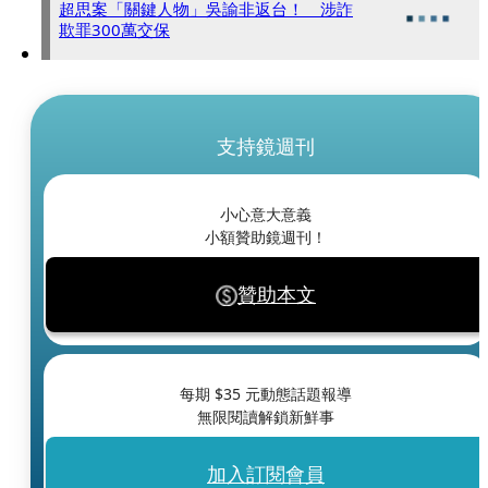
超思案「關鍵人物」吳諭非返台！ 涉詐
欺罪300萬交保
支持鏡週刊
小心意大意義
小額贊助鏡週刊！
贊助本文
每期 $
35
元動態話題報導
無限閱讀解鎖新鮮事
加入訂閱會員