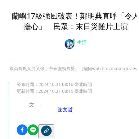
蘭嶼17級強風破表！鄭明典直呼「令
擔心」 民眾：末日災難片上演
生活
康芮颱風又胖又強，帶來強勁風勢。（翻攝watch.ncdr.nat.gov.tw
發布時間：
2024.10.31 08:16
臺北時間
更新時間：
2024.10.31 08:16
臺北時間
文
謝文哲