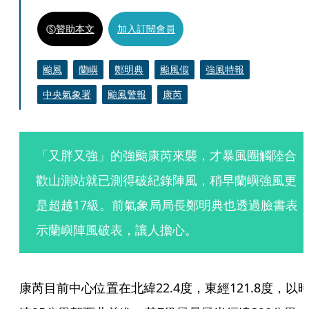
贊助本文
加入訂閱會員
颱風
蘭嶼
鄭明典
颱風假
強風特報
中央氣象署
颱風警報
康芮
「又胖又強」的強颱康芮來襲，才暴風圈觸陸合
歡山測站就已測得破紀錄陣風，稍早蘭嶼強風更
是超越17級。前氣象局局長鄭明典也透過臉書表
示蘭嶼陣風破表，讓人擔心。
康芮目前中心位置在北緯22.4度，東經121.8度，以