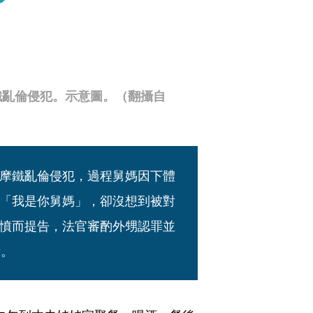
鐵亂倫侵犯。示意圖。（翻攝自
摩鐵亂倫侵犯，過程舅媽因下體
「我是你舅媽」，卻沒想到被對
憤而提告，法官審酌外甥認罪並
訴。