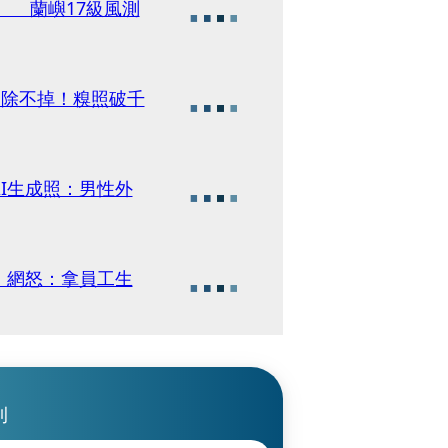
 蘭嶼17級風測
」除不掉！糗照破千
I生成照：男性外
 網怒：拿員工生
刊