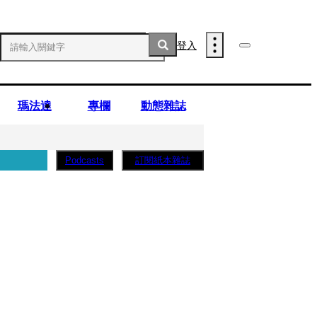
登入
瑪法達
專欄
動態雜誌
訂閱紙本雜誌
Podcasts