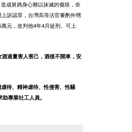
，造成舅媽身心難以抹滅的傷痕，依
甥上訴認罪，台灣高等法官審酌外甥
5萬元，改判他4年4月徒刑。可上
飲酒過量害人害己，酒後不開車，安
體虐待、精神虐待、性侵害、性騷
，求助專業社工人員。