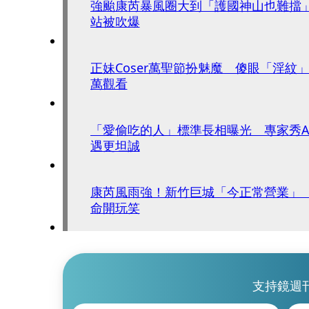
強颱康芮暴風圈大到「護國神山也難擋」
站被吹爆
正妹Coser萬聖節扮魅魔 傻眼「淫紋
萬觀看
「愛偷吃的人」標準長相曝光 專家秀A
遇更坦誠
康芮風雨強！新竹巨城「今正常營業」
命開玩笑
支持鏡週