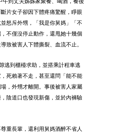
日中午到丈夫姊姊家聚餐、喝酒，餐後
而斷片女子卻因下體疼痛驚醒，睜眼
抗並怒斥外甥，「我是你舅媽」「不
甥，不僅沒停止動作，還甩她十幾個
段導致被害人下體撕裂、血流不止。
趁隙逃到櫃檯求助，並搭乘計程車逃
家，死賴著不走，甚至還問「能不能
到場，外甥才離開。事後被害人家屬
腫，陰道口也發現新傷，並於內褲驗
不尊重長輩，還利用舅媽酒醉不省人