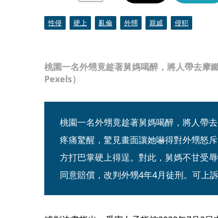
性侵
硬上
亂倫
外甥
親戚
侵犯
桃園一名外甥竟趁著舅媽喝醉，將人帶去摩
Pexels）
桃園一名外甥竟趁著舅媽喝醉，將人帶去
疼痛驚醒，驚見畫面讓她嚇得對外甥怒斥
方打巴掌硬上得逞。對此，舅媽不甘受辱
同意賠償，改判外甥4年4月徒刑。可上