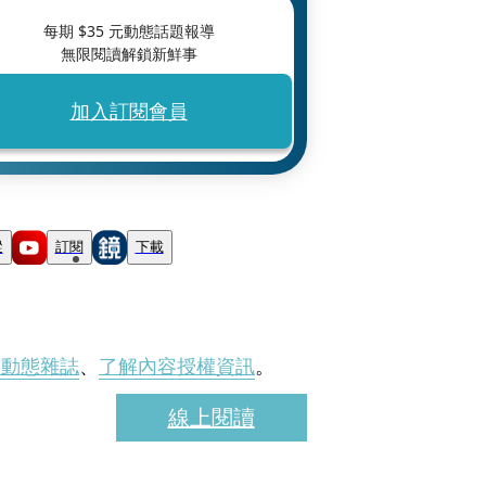
每期 $
35
元動態話題報導
無限閱讀解鎖新鮮事
加入訂閱會員
蹤
訂閱
下載
刊動態雜誌
、
了解內容授權資訊
。
線上閱讀