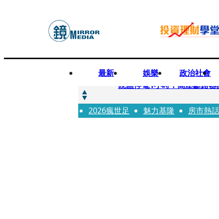
最新
娛樂
政治社會
快訊
院區停電1小時！高壓斷路器
2026瘋世足
快訊
魅力基隆
房市熱
慈濟採購疫苗被騙10億為何
快訊
姜厚仁小24歲女友「臺大超