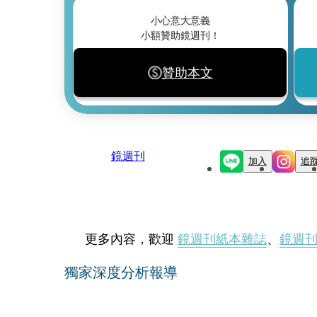
小心意大意義
小額贊助鏡週刊！
贊助本文
鏡週刊
加入
追
更多內容，歡迎
鏡週刊紙本雜誌
、
鏡週
獨家深度分析報導