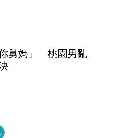
你舅媽」 桃園男亂
決
員