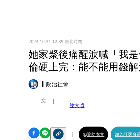
2024.10.31 12:39
臺北時間
她家聚後痛醒淚喊「我是
倫硬上完：能不能用錢解
政治社會
文
謝文哲
贊助本文
加入訂閱會