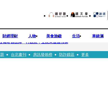
財經理財
人物
美食旅遊
生活
車錶酒
設備老舊故障 行政院：立院未通過預算
話題
台北畫刊
房訊發燒榜
防詐鏡區
更多
不提告？ 高嘉瑜籲完整揭露真相
狂學歷」遭疑 3碩1博論文全無資料