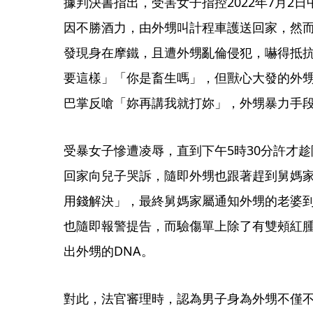
據判決書指出，受害女子指控2022年7月2
因不勝酒力，由外甥叫計程車護送回家，然
發現身在摩鐵，且遭外甥亂倫侵犯，嚇得抵
要這樣」「你是畜生嗎」，但獸心大發的外
巴掌反嗆「妳再講我就打妳」，外甥暴力手
受暴女子慘遭凌辱，直到下午5時30分許才
回家向兒子哭訴，隨即外甥也跟著趕到舅媽
用錢解決」，最終舅媽家屬通知外甥的老婆
也隨即報警提告，而驗傷單上除了有雙頰紅
出外甥的DNA。
對此，法官審理時，認為男子身為外甥不僅