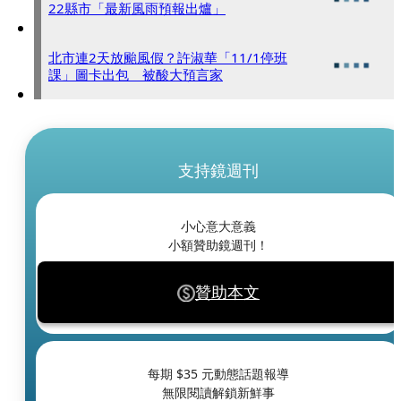
22縣市「最新風雨預報出爐」
北市連2天放颱風假？許淑華「11/1停班
課」圖卡出包 被酸大預言家
支持鏡週刊
小心意大意義
小額贊助鏡週刊！
贊助本文
每期 $
35
元動態話題報導
無限閱讀解鎖新鮮事