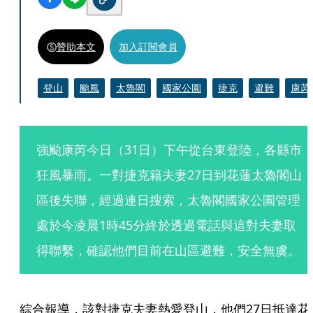
贊助本文
加入訂閱會員
登山
颱風
太魯閣
國家公園
捷克
避難
康芮
強颱康芮今日（31日）下午從台東登陸，各縣市
狂風暴雨。一對捷克籍夫妻27日到花蓮太魯閣山
區後失聯，經過連日搜索，太魯閣國家公園管理
處於今凌晨1時45分終於透過電話與這對夫妻取
得聯繫，確認他們目前在山區避難，安全無虞。
綜合報導，該對捷克夫妻熱愛登山，他們27日抵達花