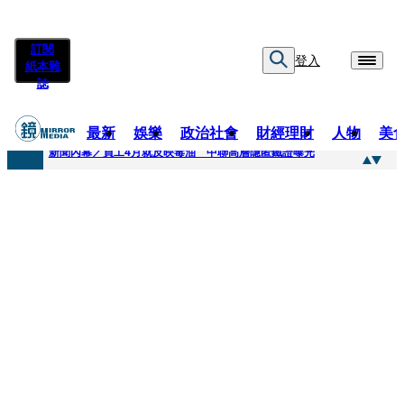
訂閱
登入
紙本雜
誌
最新
娛樂
政治社會
財經理財
人物
美
快訊
新聞內幕／員工4月就反映毒油 中聯高層隱匿鐵證曝光
快訊
最年輕原民校長光環蒙塵 高市議員范織欽涉貪交保
快訊
果農憂颱風來襲搶收救生計 徐欣瑩發起認購五峰鄉水梨行動