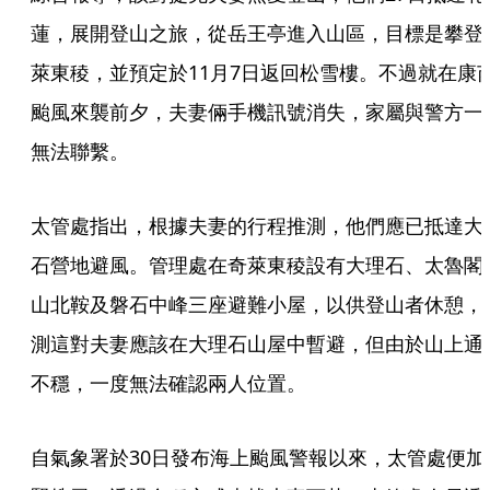
蓮，展開登山之旅，從岳王亭進入山區，目標是攀登
萊東稜，並預定於11月7日返回松雪樓。不過就在康
颱風來襲前夕，夫妻倆手機訊號消失，家屬與警方一
無法聯繫。
太管處指出，根據夫妻的行程推測，他們應已抵達大
石營地避風。管理處在奇萊東稜設有大理石、太魯閣
山北鞍及磐石中峰三座避難小屋，以供登山者休憩，
測這對夫妻應該在大理石山屋中暫避，但由於山上通
不穩，一度無法確認兩人位置。
自氣象署於30日發布海上颱風警報以來，太管處便加