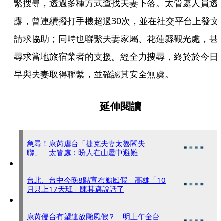
緊搜尋，透過多種方式查找夫妻下落。太管處人員透
露，曾連續撥打手機超過30次，並在社交平台上發文
請求協助；同時也聯繫夫妻家屬、花蓮縣觀光處，甚
尋求當地旅宿業者的支援。經全力搜尋，終於於今日
早與夫妻取得聯繫，並確認其安全無虞。
延伸閱讀
急尋！康芮虐台「捷克夫妻太魯閣失
聯」 太管處：盼人在山屋中避難
台北、台中今晚8點宣布颱風假 高雄「10
月只上17天班」陳其邁說話了
康芮侵台有望連放颱風假？ 明上午全台