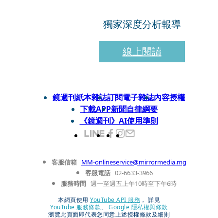
獨家深度分析報導
線上閱讀
鏡週刊紙本雜誌
訂閱電子雜誌
內容授權
下載APP
新聞自律綱要
《鏡週刊》AI使用準則
客服信箱
MM-onlineservice@mirrormedia.mg
客服電話
02-6633-3966
服務時間
週一至週五上午10時至下午6時
本網頁使用
YouTube API 服務
， 詳見
YouTube 服務條款
、
Google 隱私權與條款
瀏覽此頁面即代表您同意上述授權條款及細則