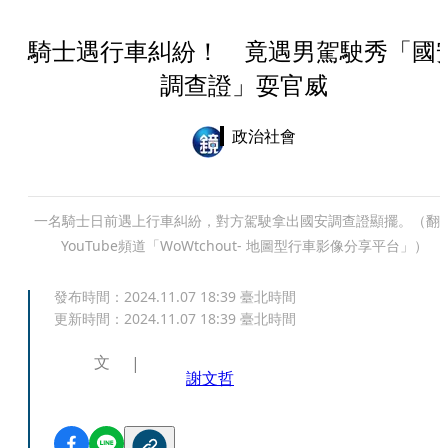
騎士遇行車糾紛！ 竟遇男駕駛秀「國
調查證」耍官威
政治社會
一名騎士日前遇上行車糾紛，對方駕駛拿出國安調查證顯擺。（翻
YouTube頻道「WoWtchout- 地圖型行車影像分享平台」）
發布時間：
2024.11.07 18:39
臺北時間
更新時間：
2024.11.07 18:39
臺北時間
文
謝文哲