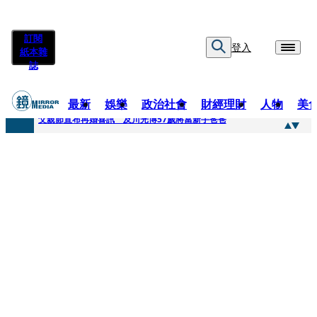
訂閱
登入
紙本雜
誌
最新
娛樂
政治社會
財經理財
人物
美
快訊
父親節宣布再婚喜訊 及川光博57歲將當新手爸爸
快訊
改姓斷開阿湯哥！20歲舒莉首登台「1人分飾4角」 觀眾驚艷：錯怪星二代了
快訊
「愛露奶」私訊流出！小24歲女友爆當小三「大鬧病房氣孕婦」 姜厚任不忍回應了