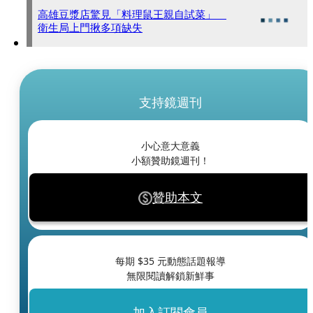
高雄豆漿店驚見「料理鼠王親自試菜」
衛生局上門揪多項缺失
支持鏡週刊
小心意大意義
小額贊助鏡週刊！
贊助本文
每期 $
35
元動態話題報導
無限閱讀解鎖新鮮事
加入訂閱會員