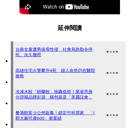
延伸閱讀
台南女童遭男保母性侵 社會局急勒令停
托、永久撤照
高雄住宅火警攀升4死 婦人命危仍在醫院
搶救
冷凍水餃「樹蘭餃」挨轟低俗！業者亮身
分證揭品牌起源 稱包裝是「美麗誤會」
餐酒館富少公然販毒！鎖定竹科買家 「1
顆大麻司康600」衝業績