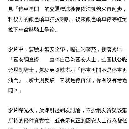
見「停車再開」的交通標誌後便依法規熄火再起步，
料後方的銀色轎車狂按喇叭，後來銀色轎車停等紅燈
搖下車窗與騎士爭論。
影片中，駕駛未繫安全帶，嘴裡叼著菸，接著秀出一
「國安調查證」，宣稱自己為國安人士，企圖以公職
分壓制騎士，駕駛更嗆辣表示「停車再開不是停車再
油門」，騎士則反駁「它就是停再催，你有沒有考過
照？」
影片曝光後，旋即引起網友討論，不少網友質疑該駕
所持的證件真實性，並表示真正的國安人士行為都低