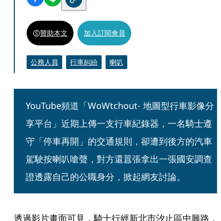
贊助本文
加入訂閱會員
公務人員
行車糾紛
喇叭
YouTube頻道「WoWtchout- 地圖型行車影像分
享平台」近期上傳一支行車紀錄器，一名騎士遵
守「停車再開」的交通規則，卻遭到後方的汽車
駕駛按喇叭嗆聲，對方還囂張拿出一張國安調查
證透露自己的公職身分，掀起網友討論。
透過影片畫面可見，騎士行經新北市汐止區中興路，