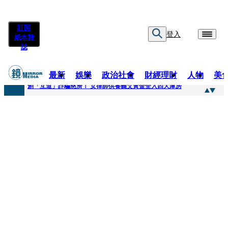
訂閱
登入
紙本雜
誌
最新
娛樂
政治社會
財經理財
人物
美
快訊
創「互道」詐騙慈濟！ 女律師供養義父黃金全入四大庫房
快訊
前時力黨魁表態「反對刪公視預算」 盼在野三思：改凍結處理受質疑項目
快訊
六強片齊聚桃影 小薰《祖先鬼》回桃影娘家 《長安的荔枝》桃影加映一票難求