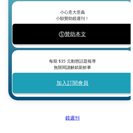
小心意大意義
小額贊助鏡週刊！
贊助本文
每期 $
35
元動態話題報導
無限閱讀解鎖新鮮事
加入訂閱會員
鏡週刊