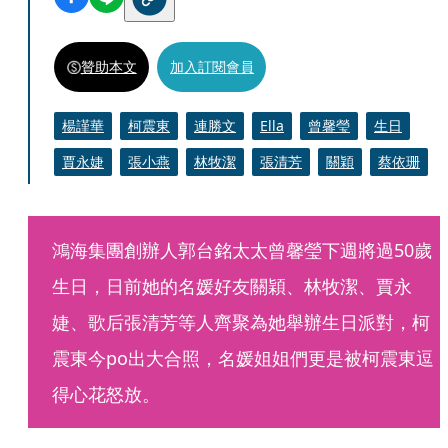
贊助本文
加入訂閱會員
楊謹華
柯震東
連勝文
Ella
曾馨瑩
生日
賈永婕
張小燕
林牧潔
張清芳
關穎
蔡依珊
鴻海集團創辦人郭台銘太太曾馨瑩下週將過50歲
生日，日前她的名媛好友關穎、林牧潔、賈永
婕、歌后張清芳等人齊聚為她舉辦生日派對，柯
震東今po出大合照，名媛姐姐們更是被柯震東逗
得心花怒放。