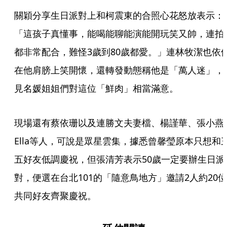
關穎分享生日派對上和柯震東的合照心花怒放表示：
「這孩子真懂事，能喝能聊能演能開玩笑又帥，連拍
都非常配合，難怪3歲到80歲都愛。」連林牧潔也依
在他肩膀上笑開懷，還轉發動態稱他是「萬人迷」，
見名媛姐姐們對這位「鮮肉」相當滿意。
現場還有蔡依珊以及連勝文夫妻檔、楊謹華、張小燕
Ella等人，可說是眾星雲集，據悉曾馨瑩原本只想和
五好友低調慶祝，但張清芳表示50歲一定要辦生日派
對，便選在台北101的「隨意鳥地方」邀請2人約20位
共同好友齊聚慶祝。