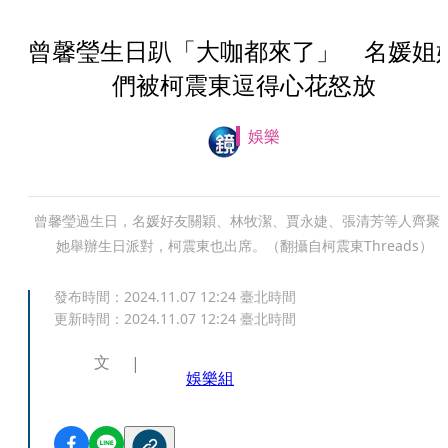
曾馨瑩生日趴「大咖都來了」 名媛姐
們被柯震東逗得心花怒放
娛樂
曾馨瑩過生日，名媛好友關穎、林牧潔、賈永婕、張清芳等人齊聚
她舉辦生日派對，柯震東也出席。（翻攝自柯震東Threads）
發布時間：
2024.11.07 12:24
臺北時間
更新時間：
2024.11.07 12:24
臺北時間
文
娛樂組