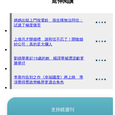
延伸閱讀
媽媽出獄上門按電鈴 孫生嘆無法同住：
試過了極度痛苦
上個月才辦婚禮 謝和弦不忍了！開嗆婚
紗公司：真的是大爛人
劉德華牽起19歲的她 楊謹華被讚逆齡更
勝華仔
李善均告別之作《幸福國度》將上映 導
演覺得曹政奭略胖更適合角色
支持鏡週刊