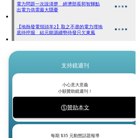
電力問題一次說清楚 經濟部長郭智輝點
出電力供需最大隱憂
【地熱發電領頭羊2】取之不盡的電力埋地
底待挖掘 結元能源續勢待發只欠東風
支持鏡週刊
小心意大意義
小額贊助鏡週刊！
贊助本文
每期 $
35
元動態話題報導