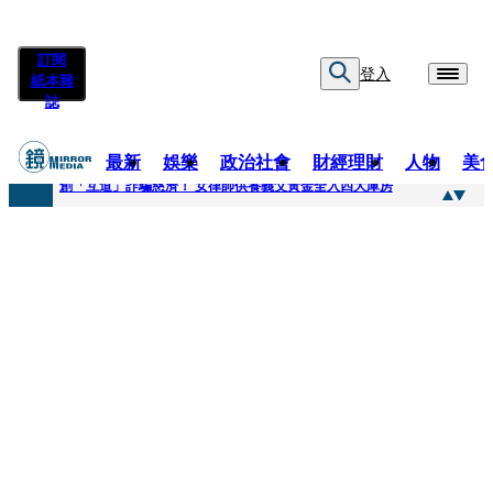
訂閱
登入
紙本雜
誌
最新
娛樂
政治社會
財經理財
人物
美
快訊
創「互道」詐騙慈濟！ 女律師供養義父黃金全入四大庫房
快訊
前時力黨魁表態「反對刪公視預算」 盼在野三思：改凍結處理受質疑項目
快訊
六強片齊聚桃影 小薰《祖先鬼》回桃影娘家 《長安的荔枝》桃影加映一票難求