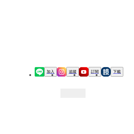
加入
追蹤
訂閱
下載
最新文章