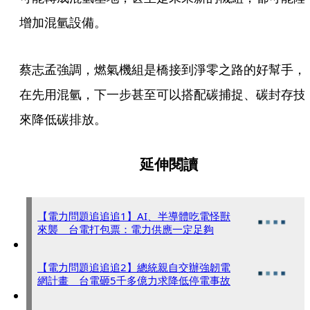
增加混氫設備。
蔡志孟強調，燃氣機組是橋接到淨零之路的好幫手，
在先用混氫，下一步甚至可以搭配碳捕捉、碳封存技
來降低碳排放。
延伸閱讀
【電力問題追追追1】AI、半導體吃電怪獸
來襲 台電打包票：電力供應一定足夠
【電力問題追追追2】總統親自交辦強韌電
網計畫 台電砸5千多億力求降低停電事故