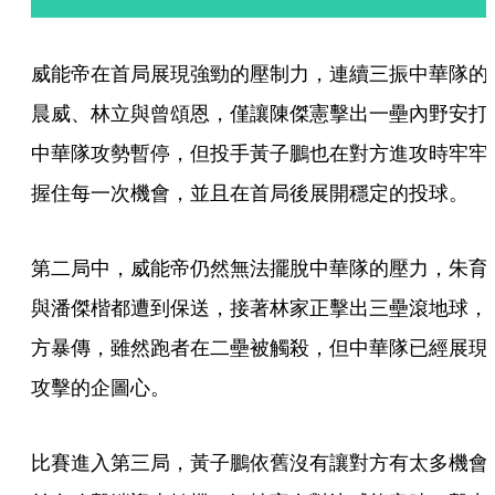
威能帝在首局展現強勁的壓制力，連續三振中華隊的
晨威、林立與曾頌恩，僅讓陳傑憲擊出一壘內野安打
中華隊攻勢暫停，但投手黃子鵬也在對方進攻時牢牢
握住每一次機會，並且在首局後展開穩定的投球。
第二局中，威能帝仍然無法擺脫中華隊的壓力，朱育
與潘傑楷都遭到保送，接著林家正擊出三壘滾地球，
方暴傳，雖然跑者在二壘被觸殺，但中華隊已經展現
攻擊的企圖心。
比賽進入第三局，黃子鵬依舊沒有讓對方有太多機會