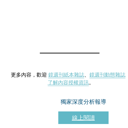
更多內容，歡迎
鏡週刊紙本雜誌
、
鏡週刊動態雜誌
了解內容授權資訊
。
獨家深度分析報導
線上閱讀