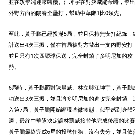
並在攻擊端迎來轉機。江坤宇在對決威能帝時，擊出
外野方向的陽春全壘打，幫助中華隊1比0領先。
至此，黃子鵬已經投滿5局，並且保持無安打紀錄，
計送出4次三振，僅在首局被對方敲出一支內野安打
並且只有1次四壞球保送，完全封鎖了多明尼加的攻
勢。
6局時，黃子鵬面對陳晨威、林立與江坤宇，黃子鵬
功送出3次三振，並且將多明尼加的進攻完全封鎖。
入第7局，黃子鵬開始顯現些微疲態，似乎感到身體
適，最終中華隊決定讓林凱威接替他完成後續的比賽
黃子鵬最終完成6局的投球任務，沒有失分，並且依