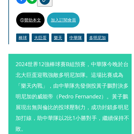
贊助本文
加入訂閱會員
棒球
大巨蛋
樂天
中華隊
多明尼加
2024世界12強棒球賽B組預賽，中華隊今晚於台
北大巨蛋迎戰強敵多明尼加隊。這場比賽成為
「樂天內戰」，由中華隊先發側投黃子鵬對決多
明尼加的威能帝（Pedro Fernandez）。黃子鵬
展現出無與倫比的投球壓制力，成功封鎖多明尼
加打線，助中華隊以2比1小勝對手，繼續保持不
敗。