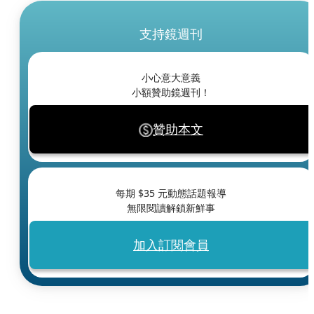
支持鏡週刊
小心意大意義
小額贊助鏡週刊！
贊助本文
每期 $
35
元動態話題報導
無限閱讀解鎖新鮮事
加入訂閱會員