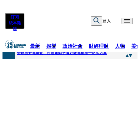
訂閱
登入
紙本雜
誌
最新
娛樂
政治社會
財經理財
人物
美
快訊
全球提升電氣化 台達電鄭平看好微電網推一站式方案
快訊
又要不副署？立院三讀藍白兒少未來帳戶 政院放話：將採必要憲政作為
快訊
agnès b.推Humanitarian系列 「give love」成今夏最暖時尚宣言