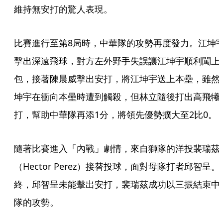
維持無安打的驚人表現。
比賽進行至第8局時，中華隊的攻勢再度發力。江坤
擊出深遠飛球，對方左外野手失誤讓江坤宇順利闖上
包，接著陳晨威擊出安打，將江坤宇送上本壘，雖然
坤宇在衝向本壘時遭到觸殺，但林立隨後打出高飛犧
打，幫助中華隊再添1分，將領先優勢擴大至2比0。
隨著比賽進入「內戰」劇情，來自獅隊的洋投裴瑞茲
（Hector Perez）接替投球，面對母隊打者邱智呈。
終，邱智呈未能擊出安打，裴瑞茲成功以三振結束中
隊的攻勢。