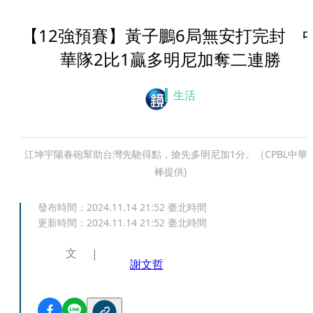
【12強預賽】黃子鵬6局無安打完封 
華隊2比1贏多明尼加奪二連勝
生活
江坤宇陽春砲幫助台灣先馳得點，搶先多明尼加1分。（CPBL中華
棒提供)
發布時間：
2024.11.14 21:52
臺北時間
更新時間：
2024.11.14 21:52
臺北時間
文
謝文哲