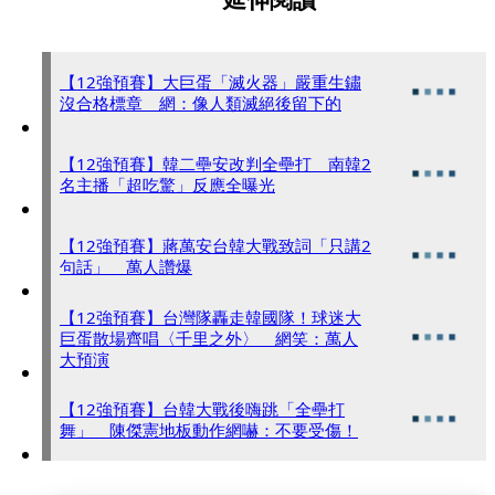
【12強預賽】大巨蛋「滅火器」嚴重生鏽
沒合格標章 網：像人類滅絕後留下的
【12強預賽】韓二壘安改判全壘打 南韓2
名主播「超吃驚」反應全曝光
【12強預賽】蔣萬安台韓大戰致詞「只講2
句話」 萬人讚爆
【12強預賽】台灣隊轟走韓國隊！球迷大
巨蛋散場齊唱〈千里之外〉 網笑：萬人
大預演
【12強預賽】台韓大戰後嗨跳「全壘打
舞」 陳傑憲地板動作網嚇：不要受傷！