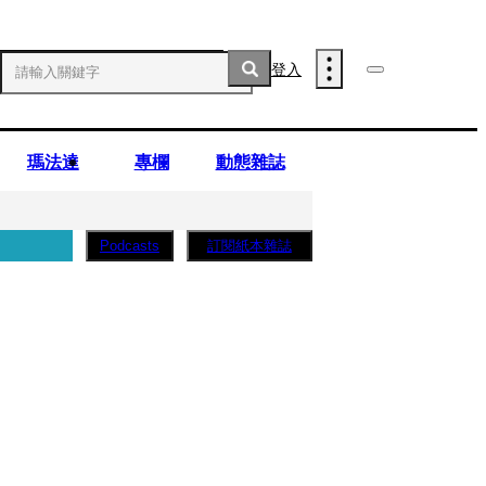
登入
瑪法達
專欄
動態雜誌
訂閱紙本雜誌
Podcasts