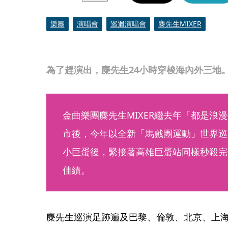
樂團
演唱會
巡迴演唱會
麋先生MIXER
為了趕演出，麋先生24小時穿梭海內外三地
金曲樂團麋先生MIXER繼去年「都是浪
市後，今年以全新「馬戲團運動」世界巡
小巨蛋後，緊接著高雄巨蛋站同樣秒殺完
佳績。
麋先生巡演足跡遍及巴黎、倫敦、北京、上海