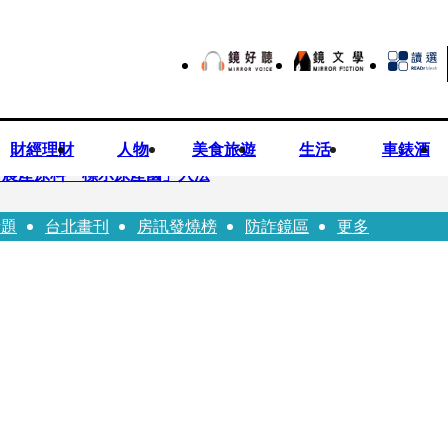
財經理財
人物
美食旅遊
生活
車錶酒
持農產原料「標示原產國」入法
話題
台北畫刊
房訊發燒榜
防詐鏡區
更多
市小吃店把簽名塗掉 沈伯洋：舉雙手贊成
一品牌 唐綺陽1秒帶入星座世界