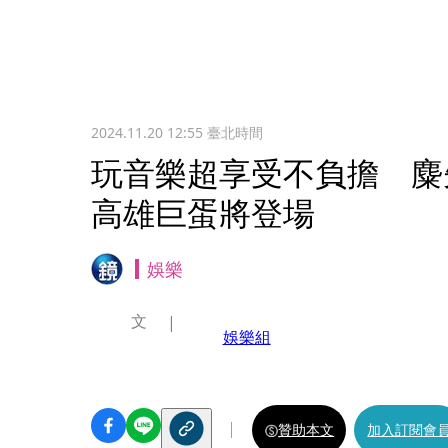
2024.11.20 12:55
臺北時間
玩音樂超享受不負擔 麋
高雄巨蛋將登場
娛樂
文
娛樂組
贊助本文
加入訂閱會