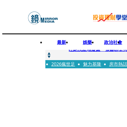
最新
娛樂
政治社會
快訊
杜絕洗產地疑慮 張嘉郡堅
2026瘋世足
快訊
魅力基隆
房市熱
「簽名牆變戰場！」饒河夜
快訊
一起往好命路出發1／占星第