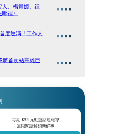
宙人、楊貴媚、鍾
在哪裡〉
憶首度巡演「工作人
ER將首次站高雄巨
刊
每期 $
35
元動態話題報導
無限閱讀解鎖新鮮事