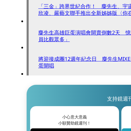
「三金」跨界世紀合作！ 麋先生、宇
欣凌、嚴藝文聯手推出全新姊姊版〈你
麋先生高雄巨蛋演唱會開賣倒數2天 
員比觀眾多」
將迎接成團12週年紀念日 麋先生MIX
蛋開唱
支持鏡週
小心意大意義
小額贊助鏡週刊！