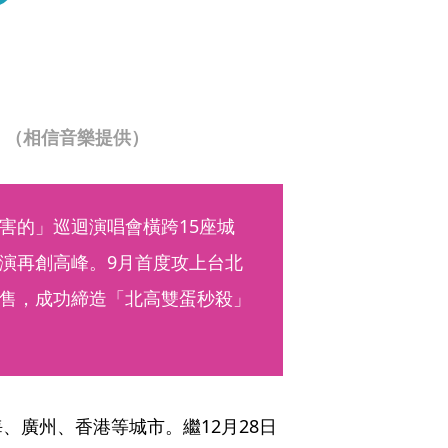
。（相信音樂提供）
漫害的」巡迴演唱會橫跨15座城
演再創高峰。9月首度攻上台北
售，成功締造「北高雙蛋秒殺」
、廣州、香港等城市。繼12月28日