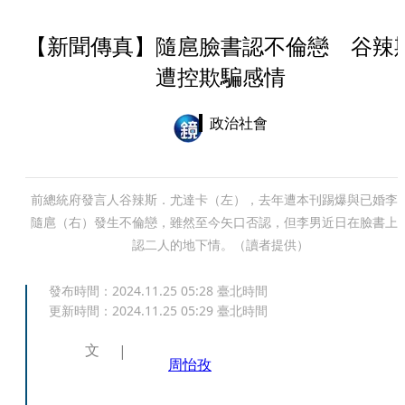
【新聞傳真】隨扈臉書認不倫戀 谷辣
遭控欺騙感情
政治社會
前總統府發言人谷辣斯．尤達卡（左），去年遭本刊踢爆與已婚李
隨扈（右）發生不倫戀，雖然至今矢口否認，但李男近日在臉書上
認二人的地下情。（讀者提供）
發布時間：
2024.11.25 05:28
臺北時間
更新時間：
2024.11.25 05:29
臺北時間
文
周怡孜