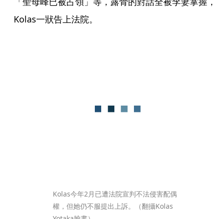
「聖母峰已被占領」等，露骨的對話全被李妻掌握，
Kolas一狀告上法院。
Kolas今年2月已遭法院宣判不法侵害配偶
權，但她仍不服提出上訴。（翻攝Kolas 
Yotaka臉書）