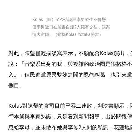
Kolas（圖）至今否認與李男發生不倫戀，
但李男近日在臉書自爆2人確有交往，讓案
情大逆轉。（翻攝Kolas Yotaka臉書）
對此，陳瑩僅輕描淡寫表示，不願配合Kolas演出，
說：「音樂系出身的我，與複雜的政治圈是很格格不
入。」但民進黨原民雙姝之間的恩怨糾葛，也引來黨
側目。
Kolas對陳瑩的官司目前已吞二連敗，判決書顯示，
瑩本就與李家熟識，只是看到新聞報導，出於關懷傳
息給李母，並未散布她與李母2人間的私訊，花蓮地