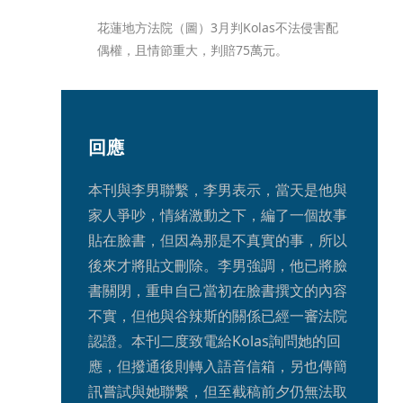
花蓮地方法院（圖）3月判Kolas不法侵害配
偶權，且情節重大，判賠75萬元。
回應
本刊與李男聯繫，李男表示，當天是他與
家人爭吵，情緒激動之下，編了一個故事
貼在臉書，但因為那是不真實的事，所以
後來才將貼文刪除。李男強調，他已將臉
書關閉，重申自己當初在臉書撰文的內容
不實，但他與谷辣斯的關係已經一審法院
認證。本刊二度致電給Kolas詢問她的回
應，但撥通後則轉入語音信箱，另也傳簡
訊嘗試與她聯繫，但至截稿前夕仍無法取