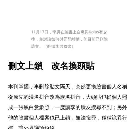
11月17日，李男在臉書上自爆與Kolas有交
往，並討論如何與元配離婚，但目前已刪除
該文。（翻攝李男臉書）
刪文上鎖　改名換頭貼
本刊掌握，李刪除貼文隔天，突然更換臉書個人名稱
從原先的漢名拼音改為族名拼音，大頭貼也從個人照
成一張黑白意象照，一度讓李的臉友搜尋不到；另外
他的臉書個人檔案也已上鎖，無法搜尋，種種詭異行
徑，讓外界議論紛紛。