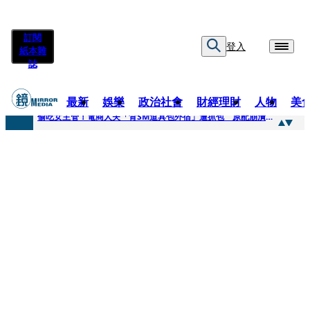
訂閱
登入
紙本雜
誌
最新
娛樂
政治社會
財經理財
人物
美
快訊
偷吃女主管！電商人夫「背SM道具包外宿」遭抓包 原配崩潰求償100萬：從未用過此類
快訊
狂曬柯文哲電子手環形象照 陳佩琪嗨喊太帥「每張都好看」：清清白白
快訊
人心惶惶 ！公所封橋罕請包公「夜斷陰府」幫亡魂伸冤 鹿谷小半天「今年接連3起墜橋」