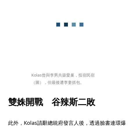
Kolas曾與李男共築愛巢，投宿民宿
（圖），但最後遭李妻抓包。
雙姝開戰　谷辣斯二敗
此外，Kolas請辭總統府發言人後，透過臉書連環爆