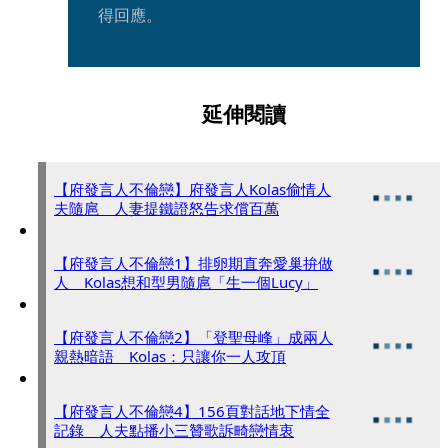
得回應。
延伸閱讀
【府發言人不倫戀】府發言人Kolas偷情人
夫隨扈 人妻提鐵證怒告求償百萬
【府發言人不倫戀1】排卵期直奔愛巢拚做
人 Kolas想和型男隨扈「生一個Lucy」
【府發言人不倫戀2】「登聖母峰」成兩人
親熱暗語 Kolas：只讓你一人攻頂
【府發言人不倫戀4】156頁對話地下情全
記錄 人夫點播小三贊歌訴畸戀情衷