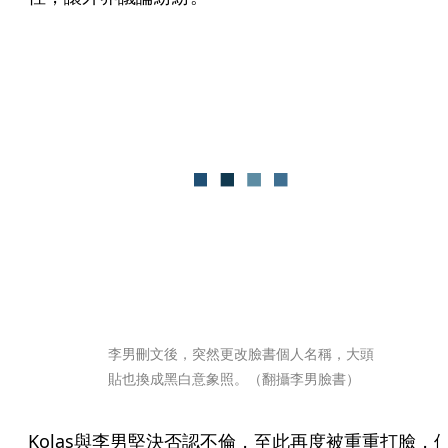
李男刪文後，突然更改臉書個人名稱，大頭
貼也換成黑白意象照。（翻攝李男臉書）
Kolas與李男堅決否認不倫，至此再度被重重打臉，