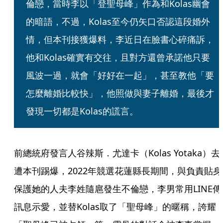
倫戀，當時李以「登聖母峰」作為和Kolas幽會
的暗語，不過，Kolas至今仍矢口否認這段婚外
情，但本刊接獲爆料，李近日在臉書心碎痛訴，
他和Kolas確實有交往，且對方還曾承諾他只要
風波一過，就會「好好在一起」，甚至教他「要
怎麼離婚比較快」，他照做與妻子離婚，最後才
發現一切都是Kolas的謊言。
前總統府發言人谷辣斯．尤達卡（Kolas Yotaka）去
遭本刊踢爆，2022年競選花蓮縣長期間，與負責貼身
保護她的人夫李姓隨扈發生不倫戀，李男常用LINE傳
訊息示愛，並替Kolas取了「聖母峰」的暱稱，誇耀