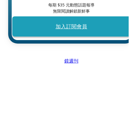
每期 $
35
元動態話題報導
無限閱讀解鎖新鮮事
加入訂閱會員
鏡週刊