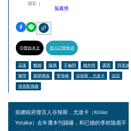
攝影
翁睿坤
贊助本文
加入訂閱會員
花蓮
離婚
隨扈
不倫戀
婚外情
露西
阿美族
陳瑩
新聞傳真
聖母峰
谷辣斯．尤達卡
說謊
侵害配偶權
前總統府發言人谷辣斯．尤達卡（Kolas 
Yotaka）去年遭本刊踢爆，和已婚的李姓隨扈不