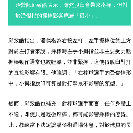
治醫師邱致皓表示，雖然脫臼會帶來疼痛，但對
於潘傑楷的揮棒影響應屬「最小」。
邱致皓指出，潘傑楷為右投左打，左手握棒位於上方
對於左打者來說，揮棒時左手小拇指並非主要受力點
握棒動作通常也較輕鬆，並非緊握，這使得脫臼對打
的直接影響有限。他強調：「在棒球選手的受傷情形
中，小拇指脫臼可算是對打擊最不影響的類型。」
然而，邱致皓也補充，對棒球選手而言，任何身體上
不適，即使只是輕微疼痛，都可能影響揮棒的感覺。
此，教練當下決定讓潘傑楷退場休息，對於球員的長