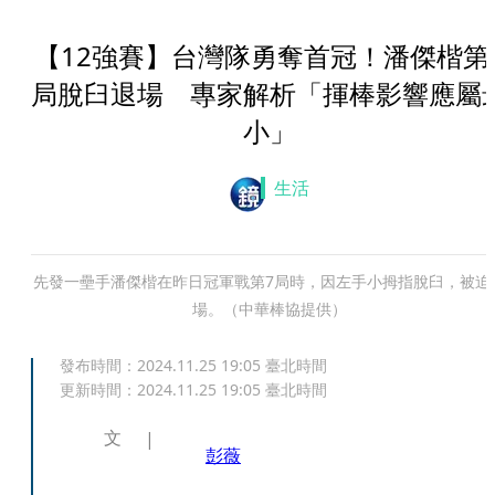
【12強賽】台灣隊勇奪首冠！潘傑楷第
局脫臼退場 專家解析「揮棒影響應屬
小」
生活
先發一壘手潘傑楷在昨日冠軍戰第7局時，因左手小拇指脫臼，被迫
場。（中華棒協提供）
發布時間：
2024.11.25 19:05
臺北時間
更新時間：
2024.11.25 19:05
臺北時間
文
彭薇