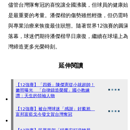
儘管台灣隊奪冠的喜悅讓全國沸騰，但球員的健康始
是最重要的考量。潘傑楷的傷勢雖然輕微，但仍需時
與專業治療來恢復最佳狀態。隨著世界12強賽的圓滿
落幕，球迷們期待潘傑楷早日康復，繼續在球場上為
灣締造更多光榮時刻。
延伸閱讀
【12強賽】「四爺」陳傑憲從小就超帥！
嫩照曝光 「自律鑄造榮耀」國小教練
讚：天生的領袖人物
【12強賽】被台灣球迷「感謝」好尷尬
富邦富藍戈今發文賀台灣奪冠