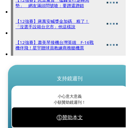
【12強賽】民眾黨賀「猛轟安打逆轉局
勢」 網友滿頭問號嗆：要蹭還蹭錯
【12強賽】蔣萬安喊獎金加碼 糗了！
「沒選手設籍台北市」他這樣說
【12強賽】蕭美琴接機台灣英雄 F-16戰
機伴飛！星宇贈球員教練商務艙機票
支持鏡週刊
小心意大意義
小額贊助鏡週刊！
贊助本文