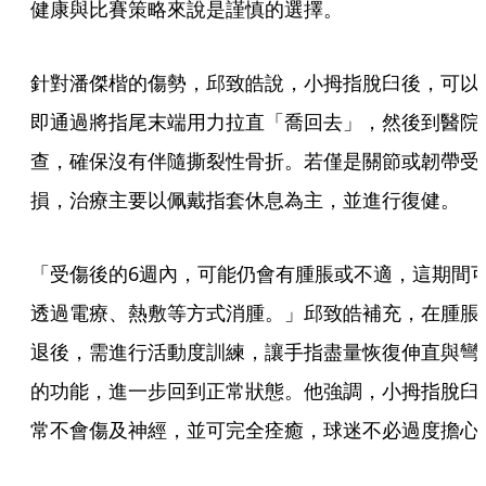
健康與比賽策略來說是謹慎的選擇。
針對潘傑楷的傷勢，邱致皓說，小拇指脫臼後，可以
即通過將指尾末端用力拉直「喬回去」，然後到醫院
查，確保沒有伴隨撕裂性骨折。若僅是關節或韌帶受
損，治療主要以佩戴指套休息為主，並進行復健。
「受傷後的6週內，可能仍會有腫脹或不適，這期間
透過電療、熱敷等方式消腫。」邱致皓補充，在腫脹
退後，需進行活動度訓練，讓手指盡量恢復伸直與彎
的功能，進一步回到正常狀態。他強調，小拇指脫臼
常不會傷及神經，並可完全痊癒，球迷不必過度擔心