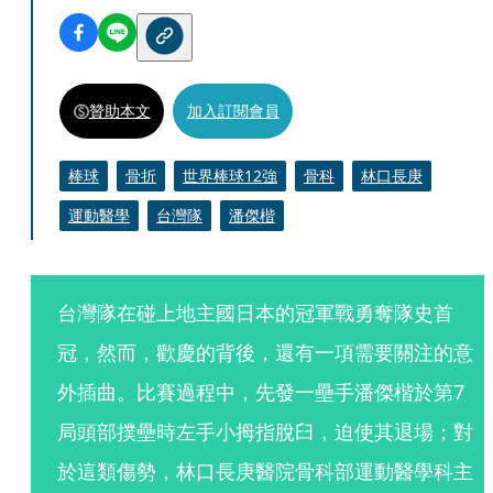
贊助本文
加入訂閱會員
棒球
骨折
世界棒球12強
骨科
林口長庚
運動醫學
台灣隊
潘傑楷
台灣隊在碰上地主國日本的冠軍戰勇奪隊史首
冠，然而，歡慶的背後，還有一項需要關注的意
外插曲。比賽過程中，先發一壘手潘傑楷於第7
局頭部撲壘時左手小拇指脫臼，迫使其退場；對
於這類傷勢，林口長庚醫院骨科部運動醫學科主