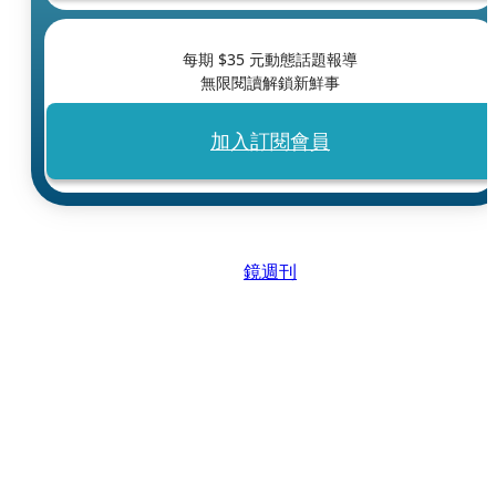
每期 $
35
元動態話題報導
無限閱讀解鎖新鮮事
加入訂閱會員
鏡週刊