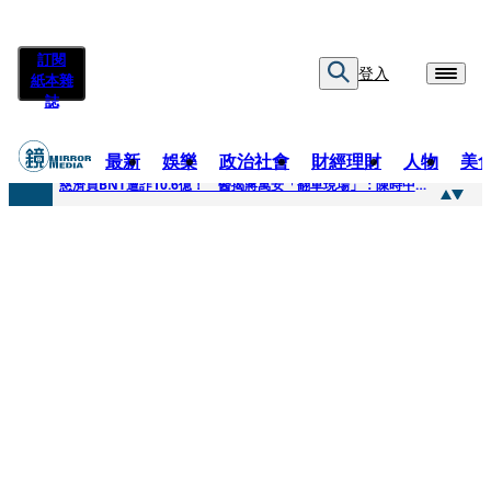
訂閱
登入
紙本雜
誌
最新
娛樂
政治社會
財經理財
人物
美
快訊
慈濟買BNT遭詐10.6億！ 醫揭蔣萬安「翻車現場」：陳時中當年是阻止被騙
快訊
慈濟挨詐十億／跟陳時中道歉？ 蔣萬安嗆：當時政府買夠疫苗民間就不用採購
快訊
員工建文陪睡機場爆紅！狂接20業配 Joeman幫算「買房頭期款」驚喊：換作我也想離職