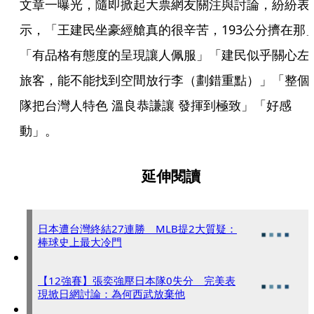
文章一曝光，隨即掀起大票網友關注與討論，紛紛表
示，「王建民坐豪經艙真的很辛苦，193公分擠在那
「有品格有態度的呈現讓人佩服」「建民似乎關心左
旅客，能不能找到空間放行李（劃錯重點）」「整個
隊把台灣人特色 溫良恭謙讓 發揮到極致」「好感
動」。
延伸閱讀
日本遭台灣終結27連勝 MLB提2大質疑：
棒球史上最大冷門
【12強賽】張奕強壓日本隊0失分 完美表
現掀日網討論：為何西武放棄他