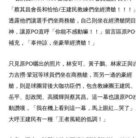
「蔡其昌會長和恰恰/王建民教練們坐經濟艙！！！
透露他們讓選手們坐商務艙，自己則坐在經濟艙閉目
神，讓原PO直呼「你能不感動嘛！！」留言區原PO
補充，「辜仲諒，坐豪華經濟艙！」
只見原PO曬出的照片，林安可、黃子鵬、林家正與
力吉撈·鞏冠等球員們坐在商務艙，而另一邊的豪經
艙，則是球團背後大咖功臣們，包含教練團王建民、
岳平、彭政閔、高國輝與蔡其昌。這一幕也讓原PO
動讚嘆，「我在機上看到這一幕，馬上眼紅...哭了」
大呼王建民有一種「王者風範的低調！」