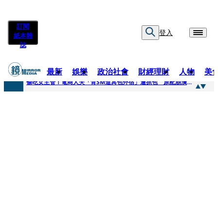
訂閱
登入
紙本雜
誌
最新
娛樂
政治社會
財經理財
人物
美
快訊
偷吃女主管！電商人夫「背SM道具包外宿」遭抓包 原配崩潰求償100萬：從未用過此類
快訊
狂曬柯文哲電子手環形象照 陳佩琪嗨喊太帥「每張都好看」：清清白白
快訊
人心惶惶 ！公所封橋罕請包公「夜斷陰府」幫亡魂伸冤 鹿谷小半天「今年接連3起墜橋」