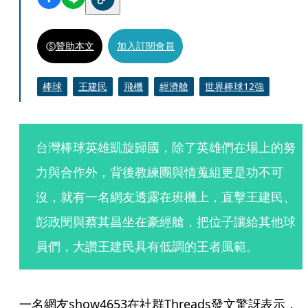
贊助本文
加入訂閱會員
棒球
王建民
飛機
經濟艙
世界棒球12強
台灣棒球英雄凱旋歸國，除了英雄們在場上的努
力與合作外，背後教練團與情蒐組更是功不可
沒，就有一名網友透露在班機上，直擊王建民、
彭政閔與蔡其昌坐在豪經艙，把位子讓給其他球
員們，大讚王建民具有低調的王者風範。
一名網友show4653在社群Threads發文驚訝表示，