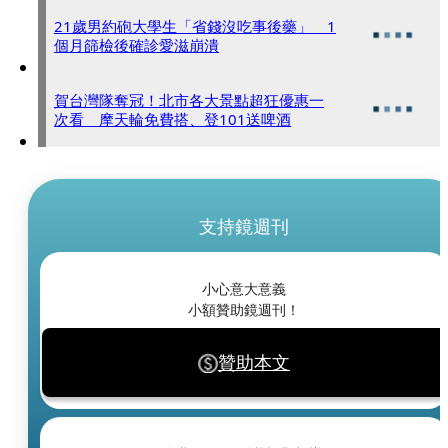
21歲男約砲大學生「省錢沒吃事後藥」 1
個月篩檢後確診愛滋崩潰
賀台灣隊奪冠！北市各大景點超狂優惠一
次看 摩天輪免費搭、登101送啤酒
支持鏡週刊
小心意大意義
小額贊助鏡週刊！
贊助本文