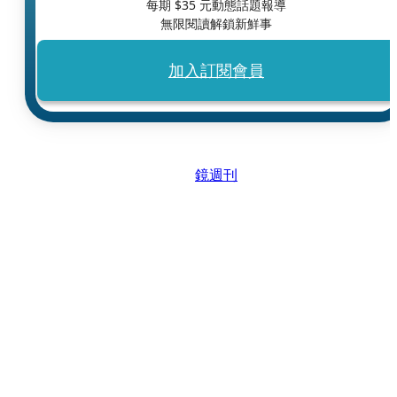
每期 $
35
元動態話題報導
無限閱讀解鎖新鮮事
加入訂閱會員
鏡週刊