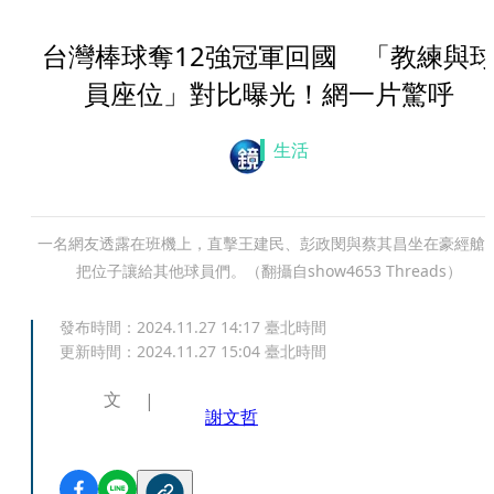
台灣棒球奪12強冠軍回國 「教練與
員座位」對比曝光！網一片驚呼
生活
一名網友透露在班機上，直擊王建民、彭政閔與蔡其昌坐在豪經艙
把位子讓給其他球員們。（翻攝自show4653 Threads）
發布時間：
2024.11.27 14:17
臺北時間
更新時間：
2024.11.27 15:04
臺北時間
文
謝文哲