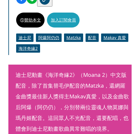
贊助本文
加入訂閱會員
迪士尼
阿爆阿仍仍
Matzka
配音
Makav 真愛
海洋奇緣2
迪士尼動畫《海洋奇緣2》（Moana 2）中文版
配音，除了首集替毛伊配音的Matzka，還網羅
金曲獎最佳新人獎得主Makav真愛，以及金曲歌
后阿爆（阿仍仍），分別替兩位靈魂人物莫娜與
瑪丹姬配音。這回眾人不光配音，還要配唱，也
體會到迪士尼動畫歌曲異常難唱的境界。