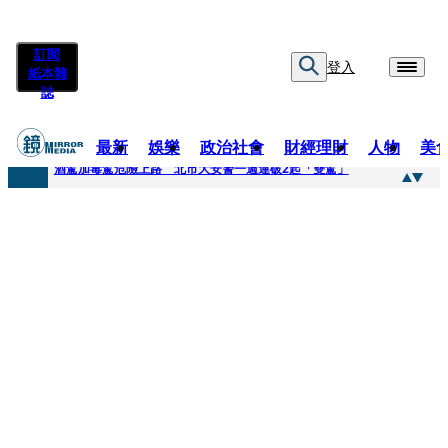
訂閱
登入
紙本雜
誌
最新
娛樂
政治社會
財經理財
人物
美
快訊
酒駕加毒駕危險上路 北市大安警一週連破2起「雙駕」
快訊
Ozone黃文廷、FEniX夏浦洋組「神隊友」 邱以太、林亭莉熱血狂奔殺青淚崩
快訊
AKIRA台北唱到一半突收兒子告白「爸爸I LOVE YOU」 驚喜林志玲同步曝光父親節「披薩蛋糕」