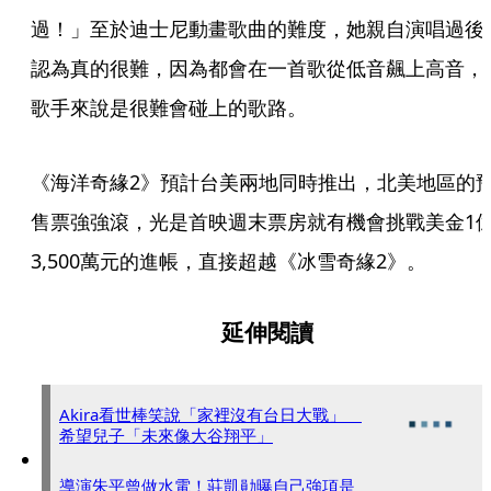
過！」至於迪士尼動畫歌曲的難度，她親自演唱過後
認為真的很難，因為都會在一首歌從低音飆上高音，
歌手來說是很難會碰上的歌路。
《海洋奇緣2》預計台美兩地同時推出，北美地區的
售票強強滾，光是首映週末票房就有機會挑戰美金1
3,500萬元的進帳，直接超越《冰雪奇緣2》。
延伸閱讀
Akira看世棒笑說「家裡沒有台日大戰」
希望兒子「未來像大谷翔平」
導演朱平曾做水電！莊凱勛曝自己強項是