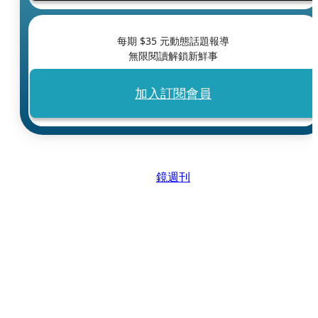
每期 $
35
元動態話題報導
無限閱讀解鎖新鮮事
加入訂閱會員
鏡週刊