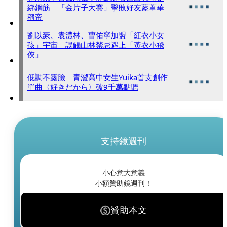
綁鋼筋 「金片子大賽」擊敗好友藍葦華
稱帝
劉以豪、袁澧林、曹佑寧加盟「紅衣小女
孩」宇宙 誤觸山林禁忌遇上「黃衣小飛
俠」
低調不露臉 青澀高中女生Yuika首支創作
單曲〈好きだから〉破9千萬點聽
支持鏡週刊
小心意大意義
小額贊助鏡週刊！
贊助本文