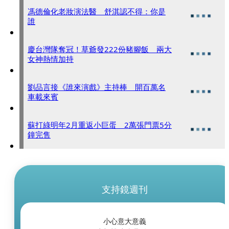
馮德倫化老妝演法醫 舒淇認不得：你是
誰
慶台灣隊奪冠！草爺發222份豬腳飯 兩大
女神熱情加持
劉品言接《誰來演戲》主持棒 開百萬名
車載來賓
蘇打綠明年2月重返小巨蛋 2萬張門票5分
鐘完售
支持鏡週刊
小心意大意義