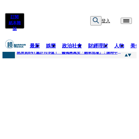
訂閱
登入
紙本雜
誌
最新
娛樂
政治社會
財經理財
人物
美
快訊
慈濟買BNT遭詐10.6億！ 醫揭蔣萬安「翻車現場」：陳時中當年是阻止被騙
快訊
慈濟挨詐十億／跟陳時中道歉？ 蔣萬安嗆：當時政府買夠疫苗民間就不用採購
快訊
員工建文陪睡機場爆紅！狂接20業配 Joeman幫算「買房頭期款」驚喊：換作我也想離職