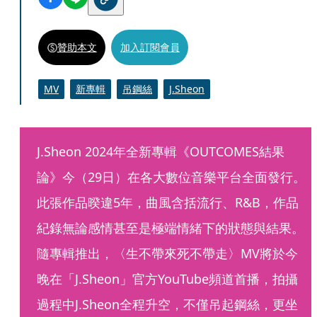
贊助本文
加入訂閱會員
MV
新專輯
吊鋼絲
J.Sheon
J.Sheon 2024年全新專輯《OUTCOMES結果
論》今（29日）在各大數位音樂平台全面發行。
此張作品暌違5年，曲風含括流行、R&B，作品
紀錄無論感情甚至是極端情緒下的狀態與結果。
隨專輯推出，〈生不帶來死不帶走〉MV將於今
晚在「J.Sheon」官方YouTube頻道首播，拍攝
過程中J.Sheon全程升空，不僅吊起鋼絲，更坐