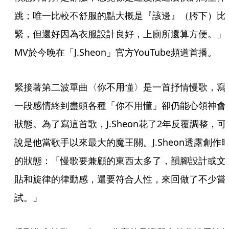
跳；唯一比較不舒服的點大概是『該邊』（胯下）比
緊，但還好因為衣服設計良好，上廁所還算方便。」
MV於今晚在「J.Sheon」官方YouTube頻道首播。
緊接著第二波單曲〈你不用懂〉是一首抒情慢歌，寫
一段感情終到盡頭各種「你不用懂」卻仍能心領神會
狀態。為了寫這首歌，J.Sheon花了2年反覆調整，可
說是他當歌手以來最大的魔王關。J.Sheon透露創作
的狀態：「慢歌要兼顧的東西太多了，韻腳設計或文
貼和旋律的律動感，還要符合人性，來回做了不少嘗
試。」