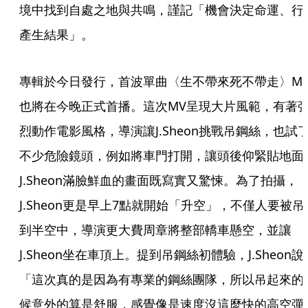
境中找到自處之地與共鳴，謹記「機會決定命運、行
產生結果」。
專輯於今日發行，首波單曲〈生不帶來死不帶走〉M
也將在今晚正式首播。這次MV呈現大片風範，有著
烈動作電影風格，導演讓J.Sheon挑戰吊鋼絲，也試
不少危險鏡頭，例如將車門打開，讓頭後仰緊貼地面
J.Sheon滿臉鮮血的畫面既寫實又驚悚。為了拍攝，
J.Sheon更是早上7點就開始「升空」，不僅人要被吊
到半空中，導演更大費周章將整部轎車懸空，並讓
J.Sheon坐在車頂上。提到吊鋼絲初體驗，J.Sheon說
「這次真的是因為有專業的鋼絲團隊，所以吊起來的
候意外的算是舒服，感覺像是速度沒這麼快的高空彈