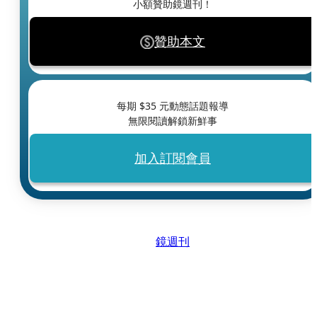
小額贊助鏡週刊！
贊助本文
每期 $
35
元動態話題報導
無限閱讀解鎖新鮮事
加入訂閱會員
鏡週刊