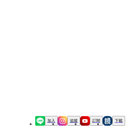
加入
追蹤
訂閱
下載