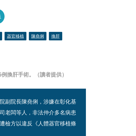
員
器官移植
陳堯俐
換肝
6例換肝手術。（讀者提供）
院副院長陳堯俐，涉嫌在彰化基
司老闆等人，非法仲介多名病患
遭檢方以違反《人體器官移植條