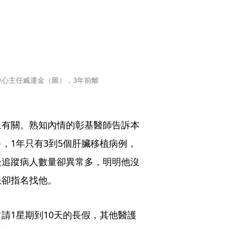
心主任臧運金（圖），3年前離
象有關。熟知內情的彰基醫師告訴本
，1年只有3到5個肝臟移植病例，
後追蹤病人數量卻異常多，明明他沒
患卻指名找他。
請1星期到10天的長假，其他醫護