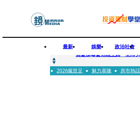
最新
娛樂
政治社會
快訊
酒駕加毒駕危險上路 北市大
2026瘋世足
快訊
魅力基隆
房市熱
Ozone黃文廷、FEniX
快訊
AKIRA台北唱到一半突收兒