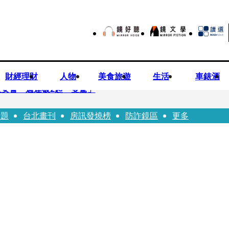
財經理財
人物
美食旅遊
生活
車錶酒
安警一週連破2起「雙駕」
話題
台北畫刊
房訊發燒榜
防詐鏡區
更多
夏浦洋組「神隊友」 邱以太、林亭莉熱血狂奔殺青淚崩
子告白「爸爸I LOVE YOU」 驚喜林志玲同步曝光父親節「披