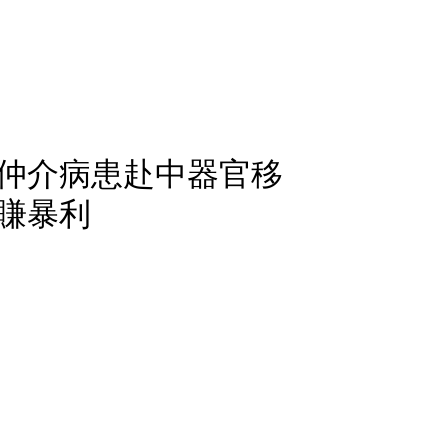
仲介病患赴中器官移
賺暴利