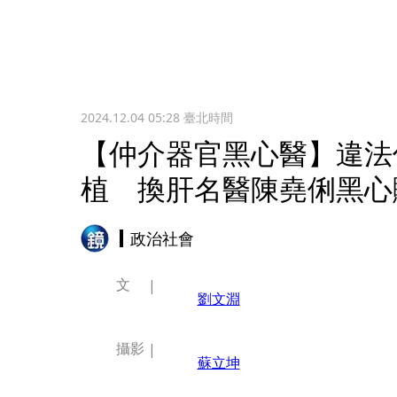
2024.12.04 05:28
臺北時間
【仲介器官黑心醫】違法
植 換肝名醫陳堯俐黑心
政治社會
文
劉文淵
攝影
蘇立坤