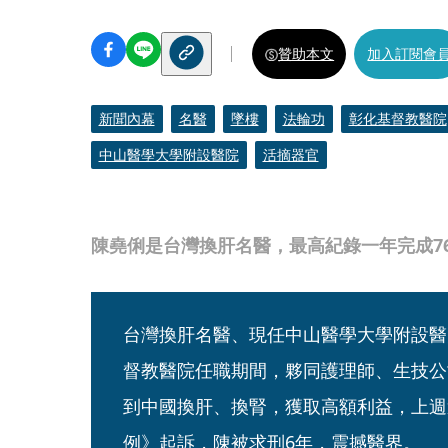
贊助本文
加入訂閱會
新聞內幕
名醫
墜樓
法輪功
彰化基督教醫院
中山醫學大學附設醫院
活摘器官
陳堯俐是台灣換肝名醫，最高紀錄一年完成7
台灣換肝名醫、現任中山醫學大學附設醫
督教醫院任職期間，夥同護理師、生技公
到中國換肝、換腎，獲取高額利益，上週
例》起訴，陳被求刑6年，震撼醫界。