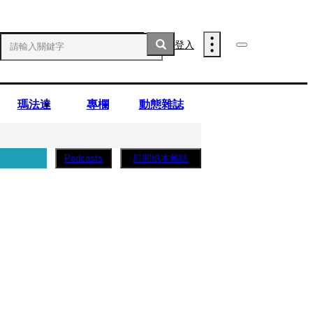
登入
瑪法達
專欄
動態雜誌
訂閱紙本雜誌
Podcasts
薩蛋糕」