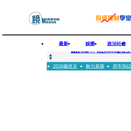
最新
娛樂
政治社會
快訊
錢鏡你家1／急跌8800點
2026瘋世足
快訊
魅力基隆
房市熱
鏡大咖／一起往好命路出發
快訊
台中國一特教生暑輔失控！