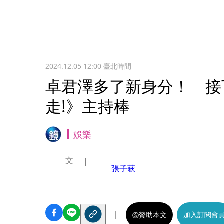
2024.12.05 12:00
臺北時間
卓君澤多了新身分！ 接
走!》主持棒
娛樂
文
張子萩
贊助本文
加入訂閱會