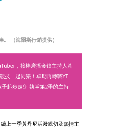
棒。 （海爾斯行銷提供）
Tuber，接棒廣播金鐘主持人黃
競技一起同樂！卓期再轉戰YT
孩子起步走!》執掌第2季的主持
延續上一季黃丹尼活潑親切及熱情主