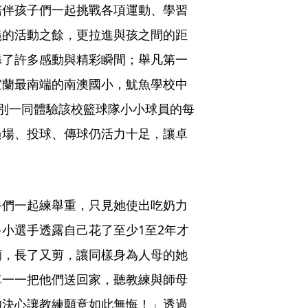
陪伴孩子們一起挑戰各項運動、學習
義的活動之餘，更拉進與孩之間的距
添了許多感動與精彩瞬間；舉凡第一
宜蘭最南端的南澳國小，魷魚學校中
別一同體驗該校籃球隊小小球員的每
過場、投球、傳球仍活力十足，讓卓
手們一起練舉重，只見她使出吃奶力
小選手透露自己花了至少1至2年才
繭，長了又剪，讓同樣身為人母的她
車一一把他們送回家，聽教練與師母
的決心讓教練願意如此無悔！」透過