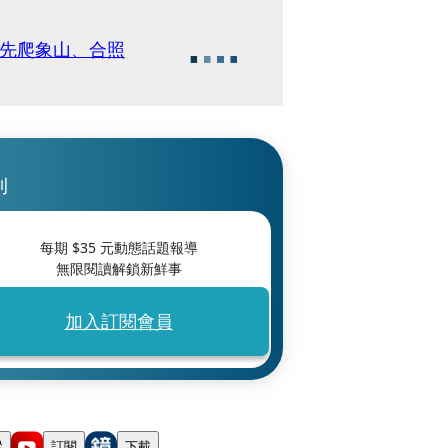
前先爬象山、合照
刊
每期 $
35
元動態話題報導
無限閱讀解鎖新鮮事
加入訂閱會員
蹤
訂閱
下載