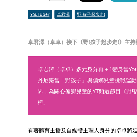
YouTuber
卓君澤
野!孩子起步走!
卓君澤（卓卓）接下《野!孩子起步走!》主持
卓君澤（卓卓）多元身分再＋1變身當You
丹尼樂當「野孩子」與偏鄉兒童挑戰運動
界，為關心偏鄉兒童的YT頻道節目《野!
棒。
有著體育主播及自媒體主理人身分的卓卓將