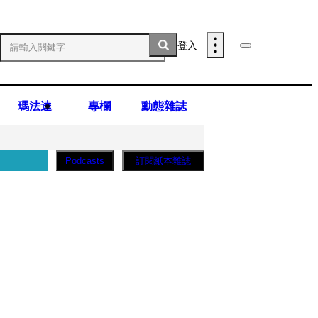
登入
瑪法達
專欄
動態雜誌
訂閱紙本雜誌
Podcasts