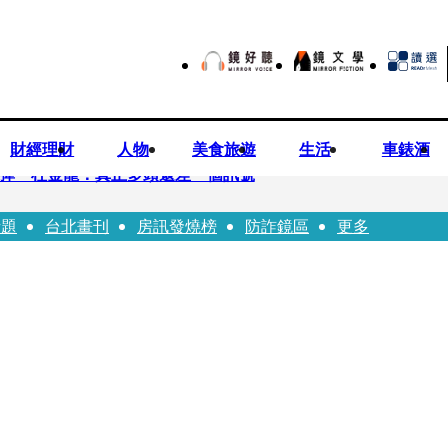
財經理財
人物
美食旅遊
生活
車錶酒
後反彈 杜金龍：真正多頭還差一個訊號
話題
台北畫刊
房訊發燒榜
防詐鏡區
更多
 唐綺陽
折斷掃把刺傷老師 女老師眼球重創恐失明