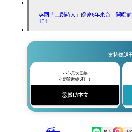
英國「上尉詩人」睽違6年來台 開唱
101
支持鏡週
小心意大意義
小額贊助鏡週刊！
贊助本文
鏡週刊
加入
追