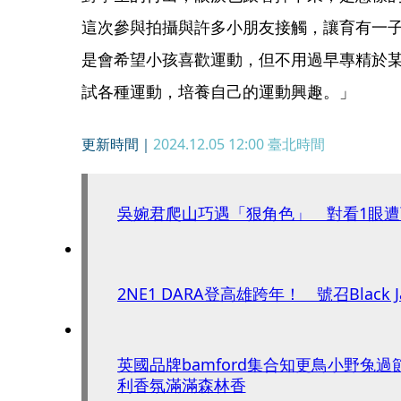
這次參與拍攝與許多小朋友接觸，讓育有一
是會希望小孩喜歡運動，但不用過早專精於
試各種運動，培養自己的運動興趣。」
更新時間｜
2024.12.05 12:00
臺北時間
吳婉君爬山巧遇「狠角色」 對看1眼遭
2NE1 DARA登高雄跨年！ 號召Black 
英國品牌bamford集合知更鳥小野兔
利香氛滿滿森林香