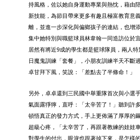
持風格，佐以她自身運動專業與熱忱，藉由
新技能，為節目帶來更多有趣且極富教育意
離，並進一步深化與偏鄉孩子的連結，也增
集中她特別與職籃球員林韋翰一同造訪位於
居然有將近9成的學生都是籃球隊員，兩人特
日魔鬼訓練「套餐」，小朋友訓練半天不斷
卓甘拜下風，笑說：「差點去了半條命！」
另外，卓卓還到三民國中舉重隊首次與小選
氣面露猙獰，直呼：「太辛苦了！」聽到許多
頓悟真正的發力方式，手上更佈滿了厚厚的
超級心疼，「太辛苦了，再跟著教練的娃娃
對學生的付出，眼淚也跟著掉下來，是怎樣