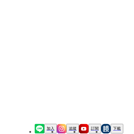
加入
追蹤
訂閱
下載