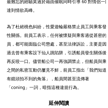
最難忘的經驗莫過於藉由催眠同時引導 60 對情侶一
達到情欲高峰。
為了杜絕桃色糾紛，性愛遊輪嚴格禁止員工與乘客發
性關係。前員工表示，任何被懷疑與乘客過從甚密的
員，都可能面臨公司懲處，甚至法律訴訟，主要是因
過去曾有乘客設下仙人跳陷阱，引誘船員發生關係後
再反咬一口。儘管船公司一再強調禁止，但船員與乘
之間的私密互動仍屢見不鮮，前員工指出「我們知道
有鏡頭拍不到的角落」，船員間甚至流傳著
「coning」一詞，暗指這種違規行為。
延伸閱讀