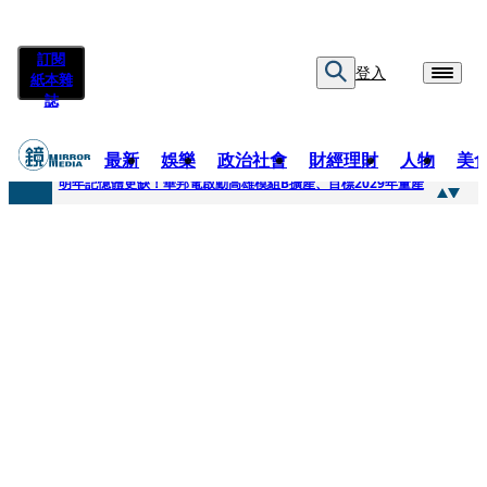
訂閱
登入
紙本雜
誌
最新
娛樂
政治社會
財經理財
人物
美
快訊
明年記憶體更缺！華邦電啟動高雄模組B擴產、目標2029年量產
快訊
5566小刀爆離婚台玻千金！14年豪門婚碎原因曝 岳母徐莉玲風暴意外揭家族祕辛
快訊
白海豚颱風攪局 客家親子劇《燈怪》新北場改期演出