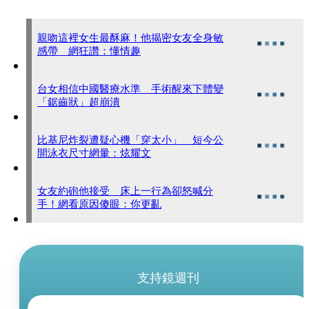
親吻這裡女生最酥麻！他揭密女友全身敏
感帶 網狂讚：懂情趣
台女相信中國醫療水準 手術醒來下體變
「鋸齒狀」超崩潰
比基尼炸裂遭疑心機「穿太小」 短今公
開泳衣尺寸網暈：炫耀文
女友約砲他接受 床上一行為卻怒喊分
手！網看原因傻眼：你更亂
支持鏡週刊