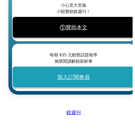
小心意大意義
小額贊助鏡週刊！
贊助本文
每期 $
35
元動態話題報導
無限閱讀解鎖新鮮事
加入訂閱會員
鏡週刊