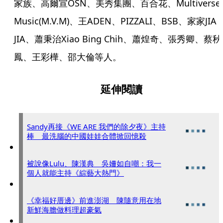
家族、高爾宣OSN、美秀集團、百合花、Multiverse 
Music(M.V.M)、王ADEN、PIZZALI、BSB、家家JIA 
JIA、蕭秉治Xiao Bing Chih、蕭煌奇、張秀卿、蔡秋
鳳、王彩樺、邵大倫等人。
延伸閱讀
Sandy再接《WE ARE 我們的除夕夜》主持
棒 最洗腦的中國娃娃合體掀回憶殺
被說像Lulu、陳漢典 吳姍如自嘲：我一
個人就能主持《綜藝大熱門》
《幸福好厝邊》前進澎湖 陳隨意用在地
新鮮海膽做料理超豪氣