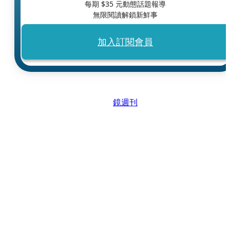
每期 $
35
元動態話題報導
無限閱讀解鎖新鮮事
加入訂閱會員
鏡週刊