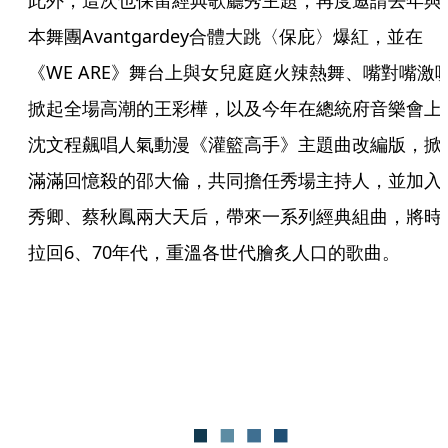
此外，這次也保留經典歌廳秀主題，再度邀請去年與
本舞團Avantgardey合體大跳〈保庇〉爆紅，並在
《WE ARE》舞台上與女兒庭庭火辣熱舞、嘴對嘴激
掀起全場高潮的王彩樺，以及今年在總統府音樂會上
沈文程飆唱人氣動漫《灌籃高手》主題曲改編版，掀
滿滿回憶殺的邵大倫，共同擔任秀場主持人，並加入
秀卿、蔡秋鳳兩大天后，帶來一系列經典組曲，將時
拉回6、70年代，重溫各世代膾炙人口的歌曲。