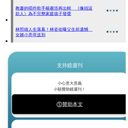
教書的唱作歌手楊肅浩再出輯 《像咱這
款人》為不完整家庭孩子發聲
林照雄人生落幕！林姿佑曝父生前遺憾
女婿小亮哥送別
支持鏡週刊
小心意大意義
小額贊助鏡週刊！
贊助本文