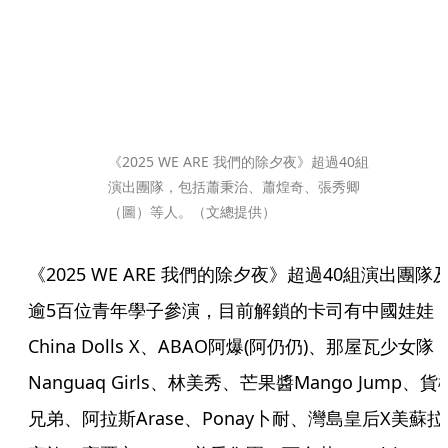
《2025 WE ARE 我們的除夕夜》超過40組
演出團隊，包括蕭秉治、蕭煌奇、張秀卿
（圖）等人。（文總提供）
《2025 WE ARE 我們的除夕夜》超過40組演出團隊
逾5百位青年學子參演，目前解鎖的卡司有中國娃娃
China Dolls X、ABAO阿爆(阿仍仍)、那屋瓦少女隊
Nanguaq Girls、林美秀、芒果醬Mango Jump、貨
兄弟、阿拉斯Arase、Ponay卜耐、灣島皇后X美蘇拉