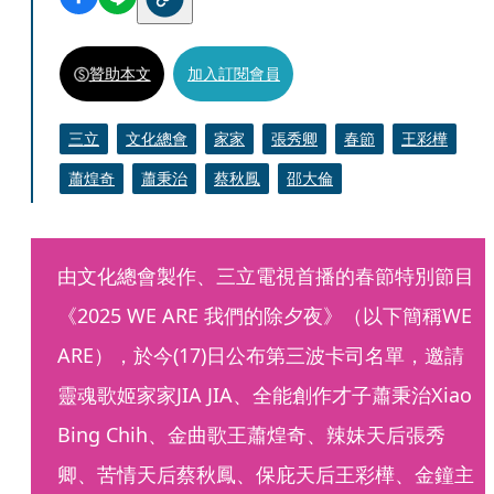
贊助本文
加入訂閱會員
三立
文化總會
家家
張秀卿
春節
王彩樺
蕭煌奇
蕭秉治
蔡秋鳳
邵大倫
由文化總會製作、三立電視首播的春節特別節目
《2025 WE ARE 我們的除夕夜》（以下簡稱WE 
ARE），於今(17)日公布第三波卡司名單，邀請
靈魂歌姬家家JIA JIA、全能創作才子蕭秉治Xiao 
Bing Chih、金曲歌王蕭煌奇、辣妹天后張秀
卿、苦情天后蔡秋鳳、保庇天后王彩樺、金鐘主