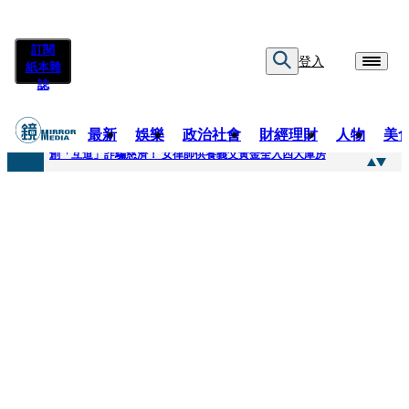
訂閱
登入
紙本雜
誌
最新
娛樂
政治社會
財經理財
人物
美
快訊
創「互道」詐騙慈濟！ 女律師供養義父黃金全入四大庫房
快訊
前時力黨魁表態「反對刪公視預算」 盼在野三思：改凍結處理受質疑項目
快訊
六強片齊聚桃影 小薰《祖先鬼》回桃影娘家 《長安的荔枝》桃影加映一票難求