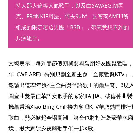
持人邵大倫等人氣歌手，以及由SAVAEG.M馬
克、FRαNKIE阿法、阿夫Suhf、艾蜜莉AMILI所
組成的限定嘻哈男團「BSB」，帶來意想不到的
共演組合。
文總表示，每到春節假期就要與親朋好友團聚歡唱，
年《WE ARE》特別規劃全新主題「全家歡聚KTV」
邀請出道22年獲4座金曲獎台語歌王的蕭煌奇、3度入
圍金曲獎最佳華語女歌手的家家JIA JIA、破億神曲製
機蕭秉治Xiao Bing Chih接力翻唱KTV華語熱門排行
歌曲，勢必掀起全場高潮，舞台也將打造為豪華包廂
境，揪大家除夕夜與歌手們一起K歌。