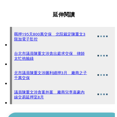
延伸閱讀
羈押195天800萬交保 北院裁定陳重文3
限加電子監控
台北市議員陳重文涉貪出庭求交保 律師
太忙他臉綠
北市議員陳重文涉圖利續押3月 廠商之子
千萬交保
議員陳重文涉貪案外案 廠商兒李嘉豪內
線交易延押至8月