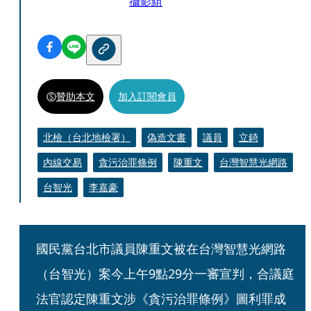
攝影組
贊助本文
加入訂閱會員
北檢（台北地檢署）
偽造文書
議員
立錡
內線交易
貪污治罪條例
陳重文
台灣智慧光網路
台智光
李嘉豪
國民黨台北市議員陳重文被在台灣智慧光網路
（台智光）案今上午9點29分一審宣判，合議庭
法官認定陳重文涉《貪污治罪條例》圖利罪成