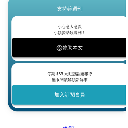
支持鏡週刊
小心意大意義
小額贊助鏡週刊！
贊助本文
每期 $
35
元動態話題報導
無限閱讀解鎖新鮮事
加入訂閱會員