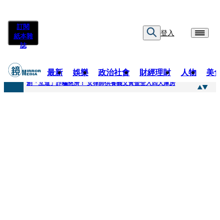
訂閱
登入
紙本雜
誌
最新
娛樂
政治社會
財經理財
人物
美
快訊
創「互道」詐騙慈濟！ 女律師供養義父黃金全入四大庫房
快訊
前時力黨魁表態「反對刪公視預算」 盼在野三思：改凍結處理受質疑項目
快訊
六強片齊聚桃影 小薰《祖先鬼》回桃影娘家 《長安的荔枝》桃影加映一票難求