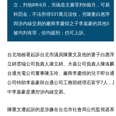
立，判他8年6月，另偽造文書罪判6個月，可易
科罰金，不法所得531萬元沒收，另陳妻白惠萍
與涉內線交易的廠商李慶煌之子李嘉豪的其他5
被均判有罪，但均緩刑；仍可上訴。
台北地檢署起訴台北市議員陳重文及他的妻子白惠萍
立錡雲端公司負責人康立錡、大嘉公司負責人陳洛麟
台通光電公司董事陳玉玲、廠商李慶煌的兒子即台通
公司特助李嘉豪與台通公司工務部經理石富宇7人，
中李嘉豪是遭控涉內線交易。
陳重文遭起訴的是涉嫌在台北市社會局公托監視器系