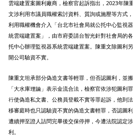
雲端建置案圖利廠商，檢察官起訴指出，2023年陳重
文涉利用市議員職權索討資料、質詢或施壓等方式，
利用職權機會介入「台北市社會局就公托中心監視器
統雲端建置案」，由市府委請台智光針對社會局的各
托中心辦理監視器系統雲端建置案。陳重文除圖利另
開公司驗資不實。
陳重文坦承部分偽造文書等輕罪，但否認圖利，並搬
「大水庫理論」表示金流合法，檢察官依涉犯圖利罪
行使偽造私文書、公務員登載不實等罪起訴，他到法
移審庭時也只認驗資不實的偽造文書輕罪，否認圖利
遭續押至證人詰問完畢後交保停押，今遭法院認定涉
利。