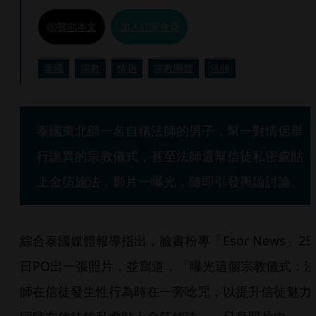
贊助本文
加入訂閱會員
泰國
宗教
情侶
宗教團體
法師
泰國東北部一名自稱法師的男子，幫一對情侶舉
行詭異的宗教儀式，甚至法師還幫信徒私密處貼
上金箔施法，影片一曝光，隨即引發輿論討論。
綜合泰國媒體報導指出，臉書粉專「Esor News」25
日PO出一張照片，並寫道，「曝光這個宗教儀式：
師在信徒發生性行為時在一旁唸咒，以提升信徒魅力