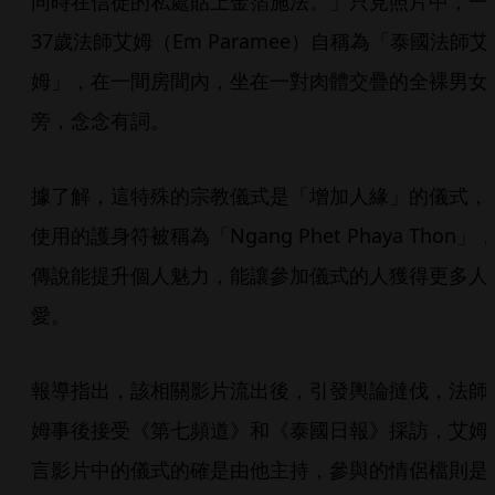
同時在信徒的私處貼上金箔施法。」只見照片中，一
37歲法師艾姆（Em Paramee）自稱為「泰國法師艾
姆」，在一間房間內，坐在一對肉體交疊的全裸男女
旁，念念有詞。
據了解，這特殊的宗教儀式是「增加人緣」的儀式，
使用的護身符被稱為「Ngang Phet Phaya Thon」
傳說能提升個人魅力，能讓參加儀式的人獲得更多人
愛。
報導指出，該相關影片流出後，引發輿論撻伐，法師
姆事後接受《第七頻道》和《泰國日報》採訪，艾姆
言影片中的儀式的確是由他主持，參與的情侶檔則是