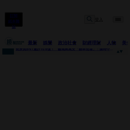
訂閱
登入
紙本雜
誌
最新
娛樂
政治社會
財經理財
人物
美
快訊
慈濟買BNT遭詐10.6億！ 醫揭蔣萬安「翻車現場」：陳時中當年是阻止被騙
快訊
慈濟挨詐十億／跟陳時中道歉？ 蔣萬安嗆：當時政府買夠疫苗民間就不用採購
快訊
員工建文陪睡機場爆紅！狂接20業配 Joeman幫算「買房頭期款」驚喊：換作我也想離職