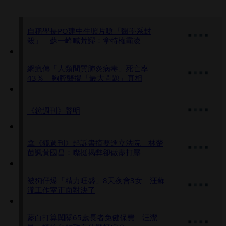
自稱學長PO建中生照片嗆「醫學系封
殺」 蘇一峰喊荒謬：拿特權霸凌
網瘋傳「人類間質肺炎病毒」死亡率
43％ 胸腔醫揭「最大問題」真相
《鏡週刊》聲明
拿《鏡週刊》起訴書摘要進立法院 林楚
茵諷黃國昌：嘴挺揭弊卻做盡打壓
被狗仔爆「精力旺盛」8天夜會3女 汪蘇
瀧工作室正面對決了
藍白打算闖關65歲長者免健保費 汪潔