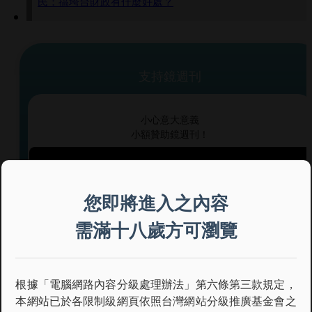
民：搞垮台財政有什麼好處？
支持鏡週刊
小心意大意義
小額贊助鏡週刊！
贊助本文
您即將進入之內容
需滿十八歲方可瀏覽
每期 $
35
元動態話題報導
無限閱讀解鎖新鮮事
根據「電腦網路內容分級處理辦法」第六條第三款規定，
加入訂閱會員
本網站已於各限制級網頁依照台灣網站分級推廣基金會之