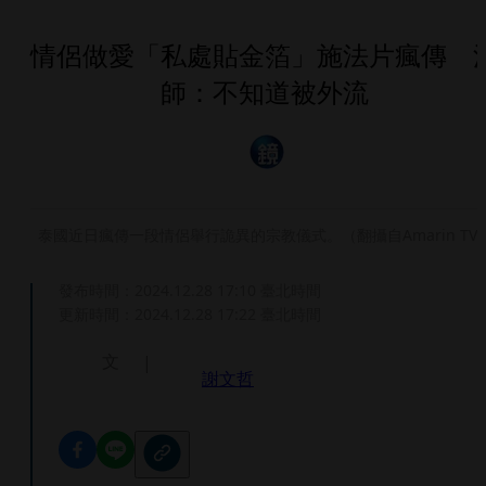
情侶做愛「私處貼金箔」施法片瘋傳 
師：不知道被外流
泰國近日瘋傳一段情侶舉行詭異的宗教儀式。（翻攝自Amarin TV
發布時間：
2024.12.28 17:10
臺北時間
更新時間：
2024.12.28 17:22
臺北時間
文
謝文哲