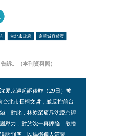
員
賄
台北市政府
京華城容積案
出告訴。（本刊資料照）
沈慶京遭起訴後昨（29日）被
前台北市長柯文哲，並反控前台
錢。對此，林欽榮痛斥沈慶京誣
團壓力，對於沈一再誣陷、散播
追訴到底，以捍衛個人清譽。