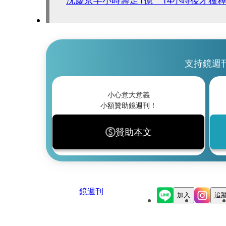
沈慶京半小時籌足1億 14小時後才獲
支持鏡週
小心意大意義
小額贊助鏡週刊！
贊助本文
鏡週刊
加入
追