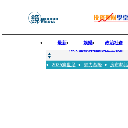
最新
娛樂
政治社會
快訊
NCC無委員唱起獨立空城計 蘋
2026瘋世足
快訊
魅力基隆
房市熱
六強片齊聚桃影 小薰《祖
快訊
8年磨一劍 陳法拉自編自導《