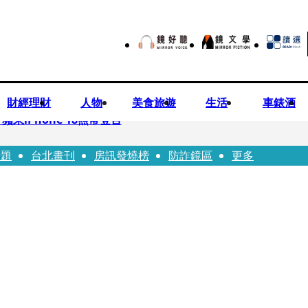
財經理財
人物
美食旅遊
生活
車錶酒
果iPhone 18照常登台
話題
台北畫刊
房訊發燒榜
防詐鏡區
更多
先鬼》回桃影娘家 《長安的荔枝》桃影加映一票難求
Bloodline》進軍多倫多 柯林法洛姊弟相挺