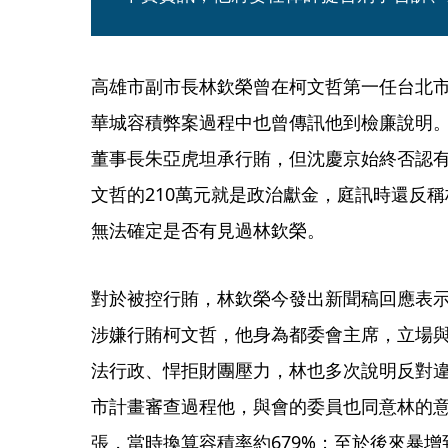
高雄市副市長林欽榮曾在柯文哲第一任台北
華城容積弊案過程中也曾傳訊他到檢廉說明
董事長朱亞虎坦承行賄，但沈慶京始終否認
文哲的210萬元就是政治獻金，庭訊時還反
無法確定是否有見過林欽榮。
對於被控行賄，林欽榮今發出新聞稿回應表
涉嫌行賄柯文哲，他身為都委會主席，立場
法行政、悍拒財團壓力，林也多次說明反對
市計畫審查過程他，與會的委員也同意林的
張，當時換算容積率約679%；至於後來暴增