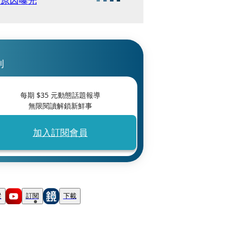
釋原因曝光
刊
每期 $
35
元動態話題報導
無限閱讀解鎖新鮮事
加入訂閱會員
蹤
訂閱
下載