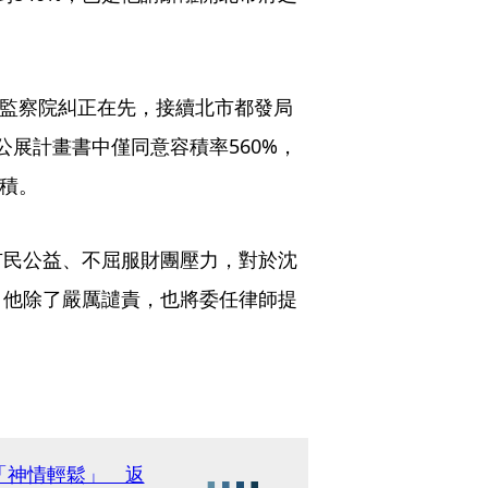
被監察院糾正在先，接續北市都發局
公展計畫書中僅同意容積率560%，
面積。
市民公益、不屈服財團壓力，對於沈
，他除了嚴厲譴責，也將委任律師提
「神情輕鬆」 返