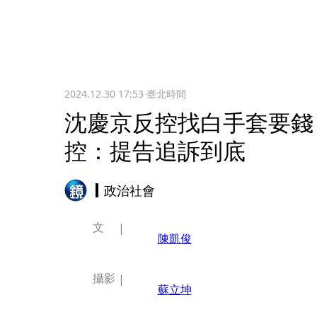
2024.12.30 17:53
臺北時間
沈慶京反控找白手套要錢
控：提告追訴到底
政治社會
文
陳凱俊
攝影
蘇立坤