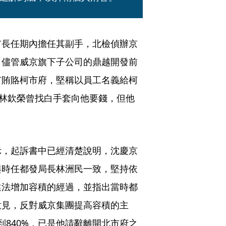
市長任期內擔任其副手，北檢偵辦京
。儘管威京旗下子公司的鼎越開發前
有賄賂柯市府，堅稱以員工名義給柯
稱林欽榮曾找白手套向他要錢，但他
示，起訴書中已經清楚說明，沈慶京
與時任都發局長林洲民一致，堅持依
違法增加容積的經過，並指出當時都
意見，反對威京集團提高容積的主
到840%，已是他請辭離開北市府之