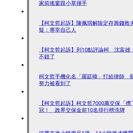
家前搖窗跟小草揮手
【柯文哲起訴】陳佩琪解除定存籌錢救
疑：專宰自己人
【柯文哲起訴】列10點評論柯 沈富雄
不錯了
柯文哲手機化名「羅廷暐」打給律師 
努力被看到了
【柯文哲起訴】柯文哲7000萬交保「
冠！ 政界交保金前10名排行榜洗牌