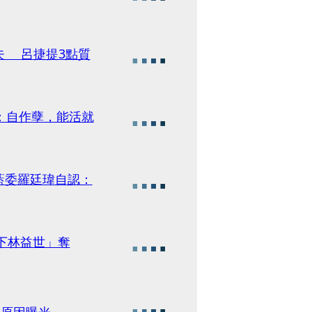
夫 呂捷提3點質
：自作孽，能活就
藍委羅廷瑋自認：
擠下林益世」奪