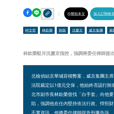
贊助本文
加入訂閱會
柯文哲
林欽榮
賄賂
沈慶京
威京集團
索
林欽榮駁斥沈慶京指控，強調將委任律師提
北檢偵結京華城容積弊案，威京集團主席
法院裁定以1億元交保，他始終否認行賄
北市副市長林欽榮曾找「白手套」向他要
陷，強調他在任內堅持依法行政、悍拒財
不實資訊，他將委任律師提告刑事告訴、