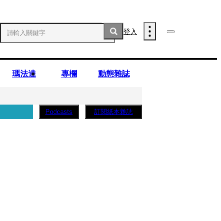
登入
瑪法達
專欄
動態雜誌
訂閱紙本雜誌
Podcasts