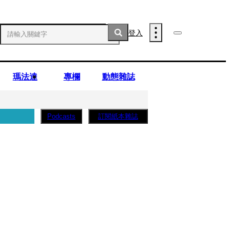
登入
瑪法達
專欄
動態雜誌
訂閱紙本雜誌
Podcasts