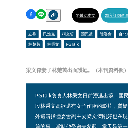
贊助本文
加入訂閱會
立委
民進黨
柯文哲
國民黨
陸委會
台北
林楚茵
林秉文
PGTalk
梁文傑妻子林楚茵出面護尪。（本刊資料照
PGTalk負責人林秉文日前潛逃出境，國
段林秉文高歌還有女子作陪的影片，質疑
外還暗指陸委會副主委梁文傑剛好也在現
前的事，當時他受邀去參觀，當天是第一