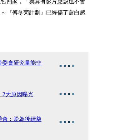
文哲回家，「就算有影片應該也不會
～～『傅冬菊計劃』已經傷了藍白感
陸委會研究量能非
 2大原因曝光
委會：盼為後續奠