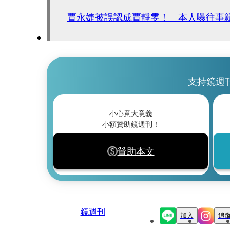
賈永婕被誤認成賈靜雯！ 本人曝往事
支持鏡週
小心意大意義
小額贊助鏡週刊！
贊助本文
鏡週刊
加入
追