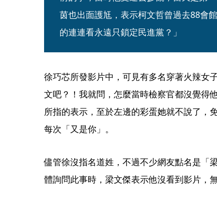
茵也出面護尪，表示柯文哲曾過去88會
的連連看永遠只鎖定民進黨？」
徐巧芯所發影片中，可見有多名穿著火辣女
文吧？！我就問，怎麼當時檢察官都沒覺得
所指的表示，至於左邊的彩蛋她就不說了，
每次「又是你」。
儘管徐沒指名道姓，不過不少網友點名是「
體詢問此事時，梁文傑表示他沒看到影片，