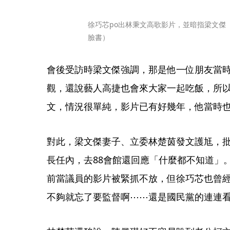
徐巧芯po出林秉文高歌影片，並暗指梁文傑
臉書）
會後受訪時梁文傑強調，那是他一位朋友當時在
觀，還說藝人高捷也會來大家一起吃飯，所
文，情況很單純，影片已有好幾年，他當時
對此，梁文傑妻子、立委林楚茵發文護尪，
長任內，去88會館還回應「什麼都不知道」
前當議員的影片被緊抓不放，但徐巧芯也曾
不夠就忘了要監督啊⋯⋯還是國民黨的連連