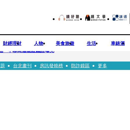
財經理財
人物
美食旅遊
生活
車錶酒
油 中聯高層隱匿鐵證曝光
話題
台北畫刊
房訊發燒榜
防詐鏡區
更多
高市議員范織欽涉貪交保
 徐欣瑩發起認購五峰鄉水梨行動