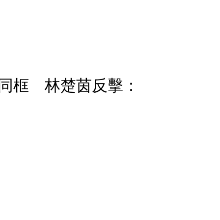
同框 林楚茵反擊：