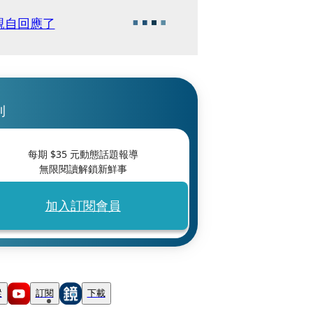
親自回應了
刊
每期 $
35
元動態話題報導
無限閱讀解鎖新鮮事
加入訂閱會員
蹤
訂閱
下載