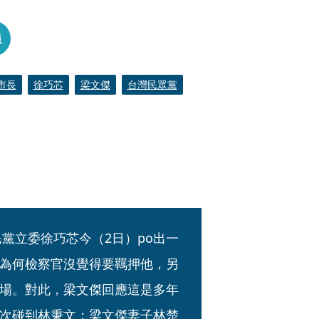
員
市長
徐巧芯
梁文傑
台灣民眾黨
）
民黨立委徐巧芯今（2日）po出一
為何檢察官沒覺得要羈押他，另
場。對此，梁文傑回應這是多年
次碰到林秉文；梁文傑妻子林楚