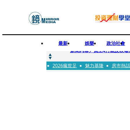
最新
娛樂
政治社會
快訊
新聞內幕／員工4月就反映毒
2026瘋世足
快訊
魅力基隆
房市熱
最年輕原民校長光環蒙塵 
快訊
果農憂颱風來襲搶收救生計