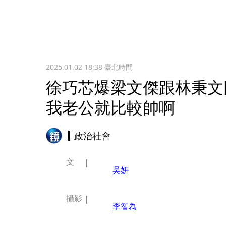
2025.01.02 18:38
臺北時間
徐巧芯爆梁文傑跟林秉文
我老公就比較帥啊
政治社會
文
吳妍
攝影
李智為