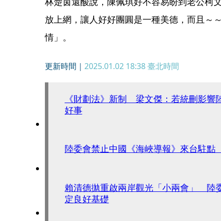
林楚茵還酸說，陳佩琪好不容易盼到老公柯
放上網，讓人好好團圓是一種美德，而且～
情」。
更新時間｜
2025.01.02 18:38
臺北時間
《財劃法》新制 梁文傑：若統刪影響
好事
陸委會禁止中國《海峽導報》來台駐點
賴清德拋重啟兩岸觀光「小兩會」 陸
定良好基礎