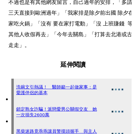
不過也是有其他網友留言，自己過年的安排，「多請
三天直接到歐洲過年」「我家排是除夕前出國 除夕在
家吃火鍋」「沒有 要在家打電動」「沒 上班賺錢  等
其他人收假再去」「今年去關島」「打算去北港或古
走走」。
延伸閱讀
洗碗文引熱議！ 醫師籲一起做家事：是
愛護伴侶的基本
鎖定熟女詐騙！派戀愛男公關假交友 她
一次損失2600萬
黑柴迷路竟乖乖讓員警摸頭握手 與主人