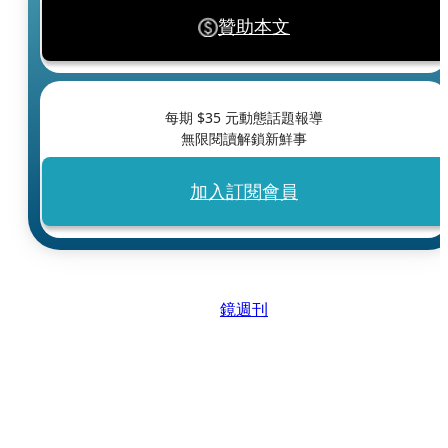
贊助本文
每期 $
35
元動態話題報導
無限閱讀解鎖新鮮事
加入訂閱會員
鏡週刊