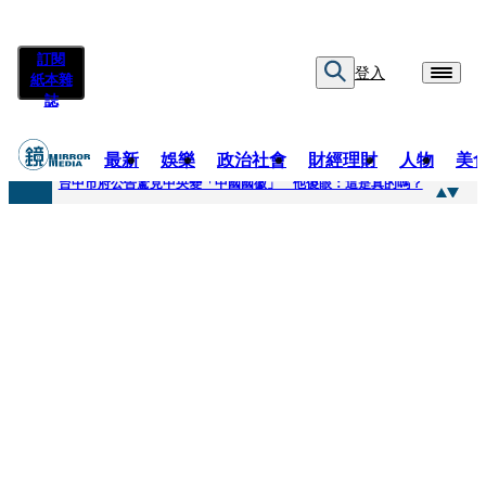
訂閱
登入
紙本雜
誌
最新
娛樂
政治社會
財經理財
人物
美
快訊
台中市府公告驚見中央變「中國國徽」 他傻眼：這是真的嗎？
快訊
明知辣椒粉含蘇丹紅還賣！無良業者撈百萬喊「吃了沒差」 法官打臉判6月不准緩刑
快訊
被滲透？市府公告驚見「中國國徽」 台中市都發局長認了3錯誤