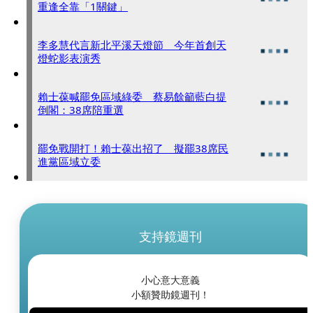
重逢全靠「1關鍵」
李多慧代言新北平溪天燈節 今年首創天
燈蛇影表演秀
賴士葆喊罷免區域綠委 蔡易餘籲藍白提
倒閣：38席陪重選
罷免戰開打！賴士葆出招了 擬罷38席民
進黨區域立委
支持鏡週刊
小心意大意義
小額贊助鏡週刊！