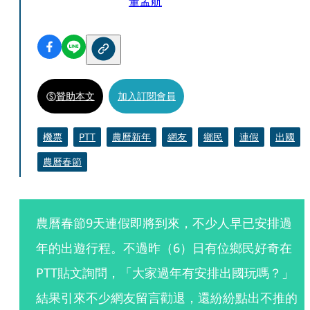
董孟航
贊助本文
加入訂閱會員
機票
PTT
農曆新年
網友
鄉民
連假
出國
農曆春節
農曆春節9天連假即將到來，不少人早已安排過
年的出遊行程。不過昨（6）日有位鄉民好奇在
PTT貼文詢問，「大家過年有安排出國玩嗎？」
結果引來不少網友留言勸退，還紛紛點出不推的