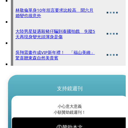
林敬倫單身10年坦言要求比較高 聞六月
婚變也很意外
大陸男星疑遇殺豬仔騙到泰國拍戲 失蹤5
天再現身變光頭渾身是傷
吳翔震畫作成VIP新年禮！ 「福山美緻」
驚喜贈東森自然美貴賓
支持鏡週刊
小心意大意義
小額贊助鏡週刊！
贊助本文