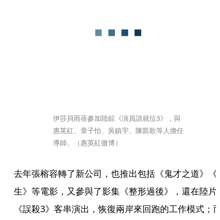
伊莎貝雨蓓參加陸綜《演員請就位3》，與
惠英紅、章子怡、吳鎮宇、陳凱歌等人擔任
導師。（惠英紅微博）
去年張榕容轉了新公司，也推出包括《鬼才之道》《
生》等電影，又參與了影集《整形過後》，還在陸片
《誤殺3》客串演出，恢復兩岸來回跑的工作模式；