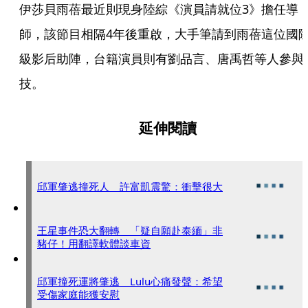
伊莎貝雨蓓最近則現身陸綜《演員請就位3》擔任導
師，該節目相隔4年後重啟，大手筆請到雨蓓這位國
級影后助陣，台籍演員則有劉品言、唐禹哲等人參與
技。
延伸閱讀
邱軍肇逃撞死人 許富凱震驚：衝擊很大
王星事件恐大翻轉 「疑自願赴泰緬」非
豬仔！用翻譯軟體談車資
邱軍撞死運將肇逃 Lulu心痛發聲：希望
受傷家庭能獲安慰