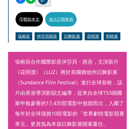
贊助本文
加入訂閱會員
張榕容
伊莎貝雨蓓
日舞影展
花明渡
郭曉東
張榕容合作國際影星伊莎貝・雨蓓，主演新片
《花明渡》（LUZ）將於美國猶他州日舞影展
（Sundance Film Festival）進行全球首映，該
片由香港導演劉韻文編導，從來自全球153個國
家申報參賽的17,435部電影中脫穎而出，入圍了
每年於全球僅挑10部電影的「世界劇情電影競賽
單元」更肩負為本屆日舞影展開幕重任。