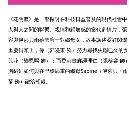
《花明渡》是一部探討在科技日益普及的現代社會中
人與人之間的聯繫、親情和歸屬感的當代劇情片，張
容與伊莎貝雨蓓飾演一對繼母女，故事講述霓虹閃爍
重慶街頭上，偉（郭曉東 飾）努力尋找失聯已久的女
兒花（鄧恩熙 飾）；而香港畫廊經理仁（張榕容 飾
則糾結如何與在巴黎病重的繼母Sabine（伊莎貝・雨
蓓 飾）融洽相處。