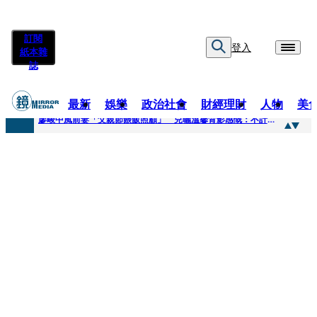
訂閱
登入
紙本雜
誌
最新
娛樂
政治社會
財經理財
人物
美
快訊
廖峻中風前妻「父親節餵飯照顧」 兒曬溫馨背影感慨：不計前嫌的真愛
快訊
封面故事／商場恩怨 曖昧多女 姦情被人夫發現 鎢業大亨恐因情仇遭虐殺
快訊
封面故事／飛行履歷助太空產業生態系成形 衛星火箭供應鏈台廠名單曝光