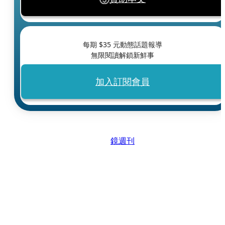
每期 $
35
元動態話題報導
無限閱讀解鎖新鮮事
加入訂閱會員
鏡週刊