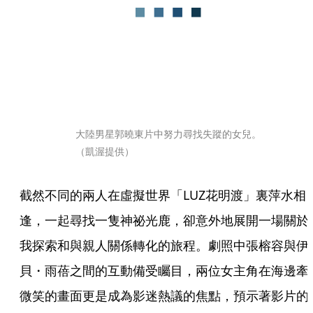
大陸男星郭曉東片中努力尋找失蹤的女兒。
（凱渥提供）
截然不同的兩人在虛擬世界「LUZ花明渡」裏萍水相
逢，一起尋找一隻神祕光鹿，卻意外地展開一場關於
我探索和與親人關係轉化的旅程。劇照中張榕容與伊
貝・雨蓓之間的互動備受矚目，兩位女主角在海邊牽
微笑的畫面更是成為影迷熱議的焦點，預示著影片的