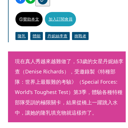
贊助本文
加入訂閱會員
隆乳
體能
丹妮絲李查
挑戰者
現在真人秀越來越難做了，53歲的女星丹妮絲李
查（Denise Richards），受邀錄製《特種部
隊：世界上最艱難的考驗》（Special Forces: 
World's Toughest Test）第3季，體驗各種特種
部隊受訓的極限關卡，結果從橋上一躍跳入水
中，讓她的隆乳填充物就這樣炸了。