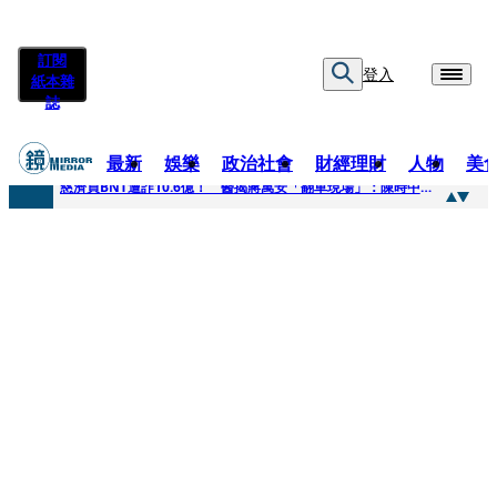
訂閱
登入
紙本雜
誌
最新
娛樂
政治社會
財經理財
人物
美
快訊
慈濟買BNT遭詐10.6億！ 醫揭蔣萬安「翻車現場」：陳時中當年是阻止被騙
快訊
慈濟挨詐十億／跟陳時中道歉？ 蔣萬安嗆：當時政府買夠疫苗民間就不用採購
快訊
員工建文陪睡機場爆紅！狂接20業配 Joeman幫算「買房頭期款」驚喊：換作我也想離職