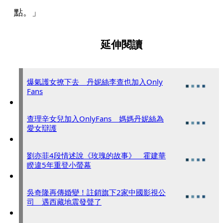
點。」
延伸閱讀
爆氣護女撩下去 丹妮絲李查也加入Only
Fans
查理辛女兒加入OnlyFans 媽媽丹妮絲為
愛女辯護
劉亦菲4段情述說《玫瑰的故事》 霍建華
睽違5年重登小螢幕
吳奇隆再傳婚變！註銷旗下2家中國影視公
司 遇西藏地震發聲了