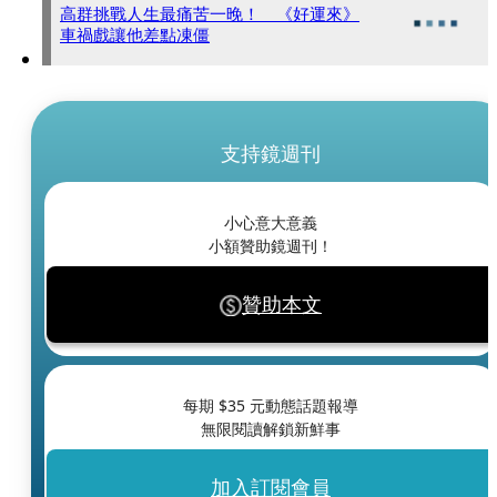
高群挑戰人生最痛苦一晚！ 《好運來》
車禍戲讓他差點凍僵
支持鏡週刊
小心意大意義
小額贊助鏡週刊！
贊助本文
每期 $
35
元動態話題報導
無限閱讀解鎖新鮮事
加入訂閱會員