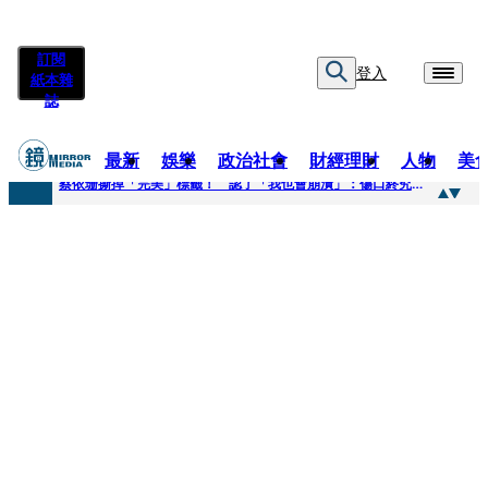
訂閱
登入
紙本雜
誌
最新
娛樂
政治社會
財經理財
人物
美
快訊
蔡依珊撕掉「完美」標籤！ 認了「我也會崩潰」：傷口終究會癒合
快訊
超模米蘭達離婚奧蘭多布魯13年！ 罕談前夫「像哥哥一樣」曝相處模式
快訊
酒駕加毒駕危險上路 北市大安警一週連破2起「雙駕」