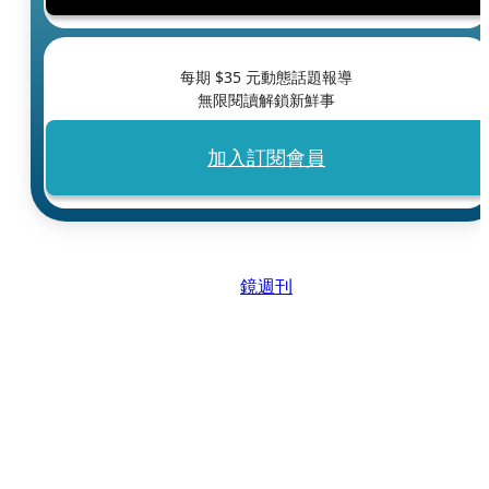
每期 $
35
元動態話題報導
無限閱讀解鎖新鮮事
加入訂閱會員
鏡週刊