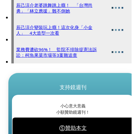
辰己涼介老婆跳舞跳上癮！ 「台灣尚
勇」「林立應援」難不倒她
辰己涼介變裝玩上癮！這次化身「小金
人」 4大造型一次看
業務費遭砍96%！ 監院不排除提憲法訴
訟：柯魚果菜市場等3案難追查
支持鏡週刊
小心意大意義
小額贊助鏡週刊！
贊助本文