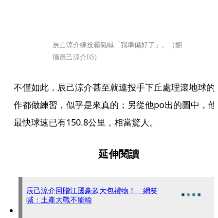
辰己涼介練投霸氣喊「我準備好了」。（翻
攝辰己涼介IG）
不僅如此，辰己涼介甚至就連投手下丘處理滾地球的
作都做練習，似乎是來真的；另從他po出的圖中，他
最快球速已有150.8公里，相當驚人。
延伸閱讀
辰己涼介回贈江國豪超大包禮物！ 網笑
喊：土產大戰不能輸