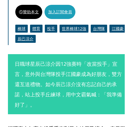
贊助本文
加入訂閱會員
棒球
體育
投手
世界棒球12強
台灣隊
江國豪
辰己涼介
日職球星辰己涼介因12強賽時「改當投手」宣
言，意外與台灣隊投手江國豪成為好朋友，雙方
還互送禮物。如今辰己涼介沒有忘記自己的承
諾，站上投手丘練球，用中文霸氣喊：「我準備
好了」。