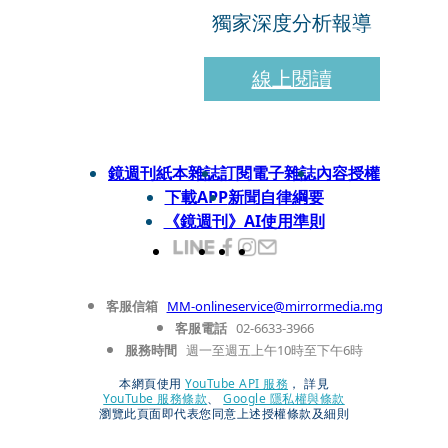
獨家深度分析報導
線上閱讀
鏡週刊紙本雜誌
訂閱電子雜誌
內容授權
下載APP
新聞自律綱要
《鏡週刊》AI使用準則
客服信箱
MM-onlineservice@mirrormedia.mg
客服電話
02-6633-3966
服務時間
週一至週五上午10時至下午6時
本網頁使用
YouTube API 服務
， 詳見
YouTube 服務條款
、
Google 隱私權與條款
瀏覽此頁面即代表您同意上述授權條款及細則