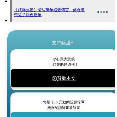
【鏡爆焦點】懶理萬年婚變傳言 吳奇隆
帶兒子回台過年
支持鏡週刊
小心意大意義
小額贊助鏡週刊！
贊助本文
每期 $
35
元動態話題報導
無限閱讀解鎖新鮮事