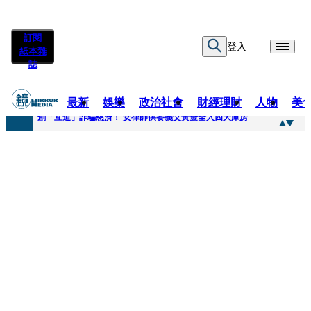
訂閱
登入
紙本雜
誌
最新
娛樂
政治社會
財經理財
人物
美
快訊
創「互道」詐騙慈濟！ 女律師供養義父黃金全入四大庫房
快訊
前時力黨魁表態「反對刪公視預算」 盼在野三思：改凍結處理受質疑項目
快訊
六強片齊聚桃影 小薰《祖先鬼》回桃影娘家 《長安的荔枝》桃影加映一票難求