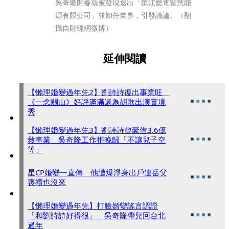
吳奇隆開春就被發現退出「鎮江愛電智慧能
源有限公司」並卸任董事，引發議論。（翻
攝自財經網微博）
延伸閱讀
【懶理婚變過年先2】劉詩詩復出事業旺
《一念關山》好評滿滿還為胡歌出演實境
秀
【懶理婚變過年先3】劉詩詩曾豪借3.6億
救事業 吳奇隆工作拒晚歸「不讓兒子空
等」
星CP婚變一直傳 他遭爆淨身出戶連岳父
喪禮也沒來
【懶理婚變過年先】打臉婚變謠言認證
「和劉詩詩好得很」 吳奇隆帶兒回台北
過年