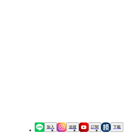
加入
追蹤
訂閱
下載