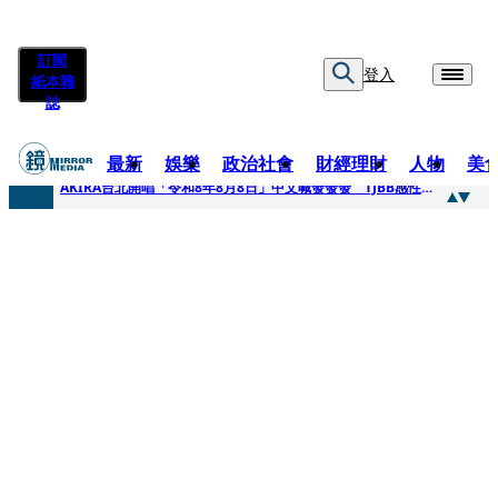
訂閱
登入
紙本雜
誌
最新
娛樂
政治社會
財經理財
人物
美
快訊
AKIRA台北開唱「令和8年8月8日」中文喊發發發 TJBB感性喊「謝謝AKIRA桑」
快訊
台灣新冠期間沒疫苗可打？ 律師列3款嗆：陳時中唯一擋的叫科興
快訊
沉寂12年…鐵肺歌后遇人生低谷 「遭親弟賞巴掌、父親出軌自己閨密」辛酸人生曝光