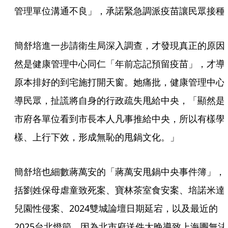
管理單位溝通不良」，承諾緊急調派疫苗讓民眾接種
簡舒培進一步請衛生局深入調查，才發現真正的原因
然是健康管理中心同仁「年前忘記預留疫苗」，才導
原本排好的到宅施打開天窗。她痛批，健康管理中心
導民眾，扯謊將自身的行政疏失甩給中央，「顯然是
市府各單位看到市長本人凡事推給中央，所以有樣學
樣、上行下效，形成無恥的甩鍋文化。」
簡舒培也細數蔣萬安的「蔣萬安甩鍋中央事件簿」，
括劉姓保母虐童致死案、寶林茶室食安案、培諾米達
兒園性侵案、2024雙城論壇日期延宕，以及最近的
2025台北燈節，因為北市府送件太晚導致上海團無法