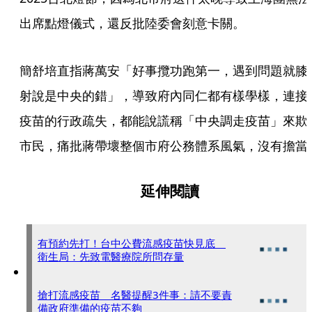
出席點燈儀式，還反批陸委會刻意卡關。
簡舒培直指蔣萬安「好事攬功跑第一，遇到問題就膝
射說是中央的錯」，導致府內同仁都有樣學樣，連接
疫苗的行政疏失，都能說謊稱「中央調走疫苗」來欺
市民，痛批蔣帶壞整個市府公務體系風氣，沒有擔當
延伸閱讀
有預約先打！台中公費流感疫苗快見底
衛生局：先致電醫療院所問存量
搶打流感疫苗 名醫提醒3件事：請不要責
備政府準備的疫苗不夠