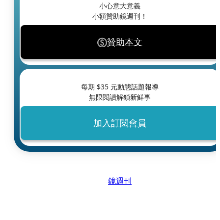
小心意大意義
小額贊助鏡週刊！
贊助本文
每期 $
35
元動態話題報導
無限閱讀解鎖新鮮事
加入訂閱會員
鏡週刊