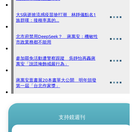
大S病逝掀流感疫苗搶打潮 林靜儀點名1
族群嘆：接種率真的…
北市府禁用DeepSeek？ 蔣萬安：機敏性
市政業務都不能用
參加罷免活動遭警察跟蹤 吳靜怡再轟蔣
萬安「說謊掩飾戒嚴行為」
蔣萬安逛書展20本書單大公開 明年頒發
第一屆「台北作家獎」
支持鏡週刊