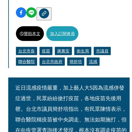
贊助本文
加入訂閱會員
台北市長
疫苗
蔣萬安
衛生局
市議員
聯合醫院
台北市政府
簡舒培
流感
近日流感疫情嚴重，加上藝人大S因為流感併發
症過世，民眾紛紛搶打疫苗，各地疫苗先後用
罄。台北市議員簡舒培指出，有民眾陳情表示，
聯合醫院稱疫苗被中央調走、無法如期施打，但
在向疾管署查詢後才發現，根本沒有調走疫苗的