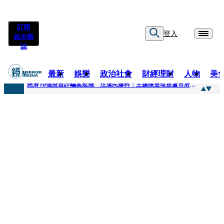
訂閱
登入
紙本雜
誌
最新
娛樂
政治社會
財經理財
人物
美
快訊
慈濟10億疫苗詐騙案延燒 汪潔民爆料：主嫌陳昱瑄是盧市府法律顧問
快訊
桃園平鎮凶殺命案！85歲婦倒臥血泊慘死 丈夫遭帶回偵訊
快訊
拖吊車載運轎車突鬆脫滑落 後方車輛全嚇壞