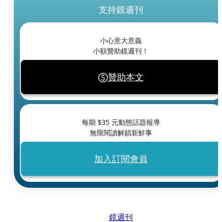
支持鏡週刊
小心意大意義
小額贊助鏡週刊！
贊助本文
每期 $
35
元動態話題報導
無限閱讀解鎖新鮮事
加入訂閱會員
鏡週刊