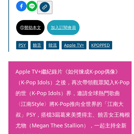
贊助本文
加入訂閱會員
PSY
饒舌
韓流
Apple TV+
KPOPPED
Apple TV+繼紀錄片《如何煉成K-pop偶像》
（K-Pop Idols）之後，再次帶領觀眾闖入K-Pop
的世（K-Pop Idols）界，邀請全球熱門歌曲
〈江南Style〉將K-Pop推向全世界的「江南大
叔」PSY，搭檔3屆葛來美獎得主、饒舌女王梅根
尤物（Megan Thee Stallion），一起主持全新