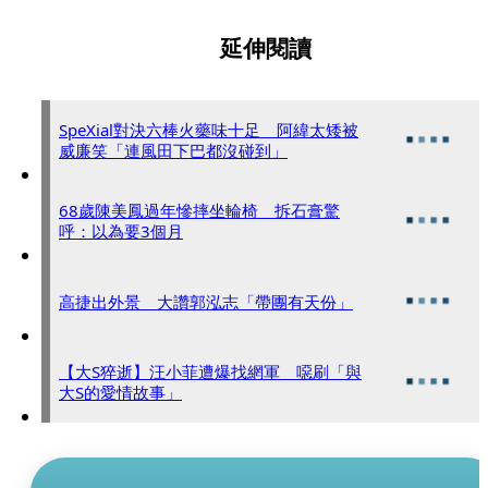
延伸閱讀
SpeXial對決六棒火藥味十足 阿緯太矮被
威廉笑「連風田下巴都沒碰到」
68歲陳美鳳過年慘摔坐輪椅 拆石膏驚
呼：以為要3個月
高捷出外景 大讚郭泓志「帶團有天份」
【大S猝逝】汪小菲遭爆找網軍 噁刷「與
大S的愛情故事」