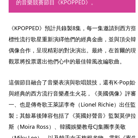
的音樂競賽節目《KPOPPED》。
《KPOPPED》預計共錄製8集，每一集邀請到西方指
標性流行歌星重新演繹他們的經典金曲，並與頂尖韓
偶像合作，呈現精彩的對決演出。最終，在首爾的現
觀眾將投票選出他們心中的最佳韓風改編歌曲。
這個節目融合了音樂表演與歌唱競技，還有K-Pop如
與經典的西方流行音樂產生火花，《美國偶像》評審
一、也是傳奇歌王萊諾李奇（Lionel Richie）出任監
製；其餘幕後陣容包括了《英國好聲音》監製莫伊拉
斯（Moira Ross）、韓國娛樂教母CJ集團李美敬
（Miky Lee）、以及饒舌女王梅根尤物。電影《寄生