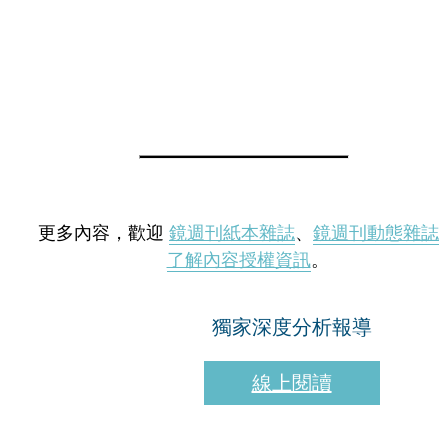
更多內容，歡迎
鏡週刊紙本雜誌
、
鏡週刊動態雜誌
了解內容授權資訊
。
獨家深度分析報導
線上閱讀