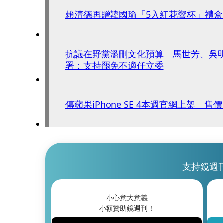
賴清德再贈韓國瑜「5入紅花響杯」禮
抗議在野黨濫刪文化預算 馬世芳、吳明
署：支持罷免不適任立委
傳蘋果iPhone SE 4本週官網上架 
支持鏡週
小心意大意義
小額贊助鏡週刊！