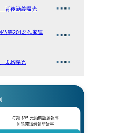
盒 背後涵義曝光
益等201名作家連
售價、規格曝光
刊
每期 $
35
元動態話題報導
無限閱讀解鎖新鮮事