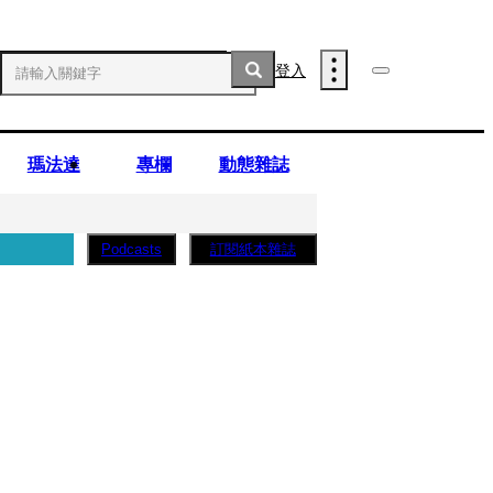
登入
瑪法達
專欄
動態雜誌
訂閱紙本雜誌
Podcasts