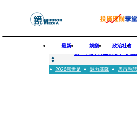
最新
娛樂
政治社會
快訊
創「互道」詐騙慈濟！ 女律
2026瘋世足
快訊
魅力基隆
房市熱
前時力黨魁表態「反對刪公
快訊
六強片齊聚桃影 小薰《祖