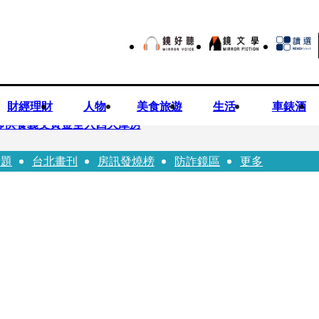
財經理財
人物
美食旅遊
生活
車錶酒
師供養義父黃金全入四大庫房
話題
台北畫刊
房訊發燒榜
防詐鏡區
更多
視預算」 盼在野三思：改凍結處理受質疑項目
先鬼》回桃影娘家 《長安的荔枝》桃影加映一票難求