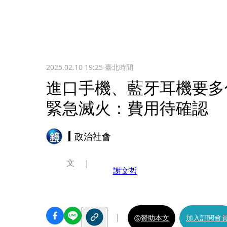
2025.02.10 19:25
臺北時間
進口手機、藍牙耳機要多付
緊急滅火：費用待確認
政治社會
文
謝文哲
贊助本文
加入訂閱會