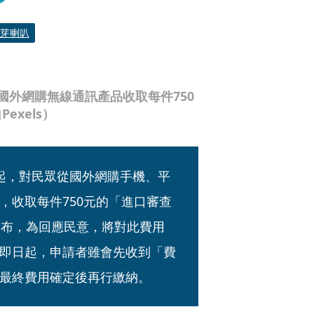
芽喇叭
國外網購無線通訊產品收取每件750
xels）
月起，對民眾從國外網購手機、平
品，收取每件750元的「進口審查
宣布，為回應民意，將對此費用
即日起，申請者雖會先收到「費
最終費用確定後再行繳納。 