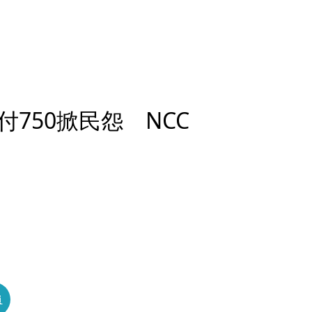
750掀民怨 NCC
員