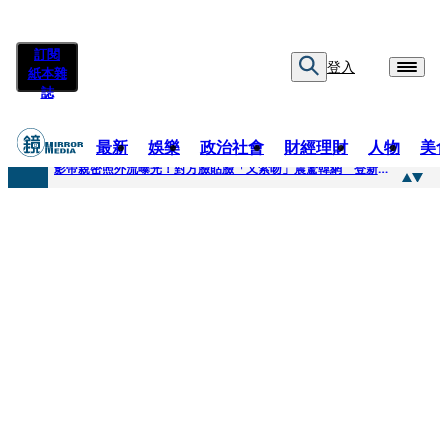
訂閱
登入
紙本雜
誌
最新
娛樂
政治社會
財經理財
人物
美
快訊
影帝親密照外流曝光！對方臉貼臉「又索吻」震驚韓網 登新聞熱搜第一
快訊
有人利用上人信任掏空慈濟？ 張景森提2建議：這是在保護慈濟
快訊
大一懷前男友孩子「19歲女大生背景曝光」 產檢紀錄全空白！獨自生產浴巾裹嬰屍藏家5天