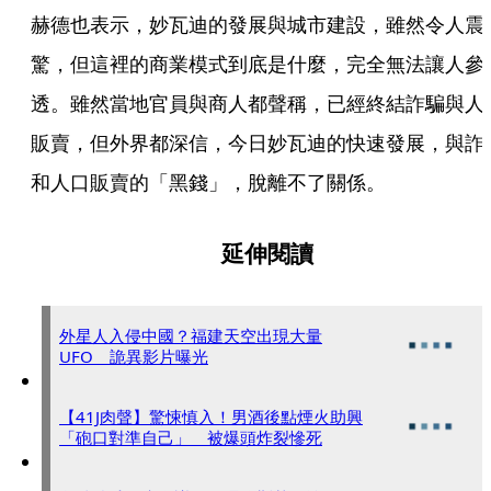
赫德也表示，妙瓦迪的發展與城市建設，雖然令人震
驚，但這裡的商業模式到底是什麼，完全無法讓人參
透。雖然當地官員與商人都聲稱，已經終結詐騙與人
販賣，但外界都深信，今日妙瓦迪的快速發展，與詐
和人口販賣的「黑錢」，脫離不了關係。
延伸閱讀
外星人入侵中國？福建天空出現大量
UFO 詭異影片曝光
【41J肉聲】驚悚慎入！男酒後點煙火助興
「砲口對準自己」 被爆頭炸裂慘死