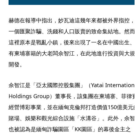
赫德在報導中指出，妙瓦迪這幾年來都被外界指控，
一個匯聚詐騙、洗錢和人口販賣的致命集結地。然而
這裡原本是戰亂小鎮，後來出現了一名在中國出生、
有柬埔寨籍的大老闆佘智江，在此地進行投資與大規
開發。
佘智江是「亞太國際控股集團」（Yatai International
Holdings Group）董事長，該集團在柬埔寨、菲律
經營博彩事業，並在緬甸克倫邦打造價值150億美元
賭場、娛樂和觀光綜合設施「水溝谷」。此外，佘智
也被認為是緬甸詐騙園區「KK園區」的幕後金主之