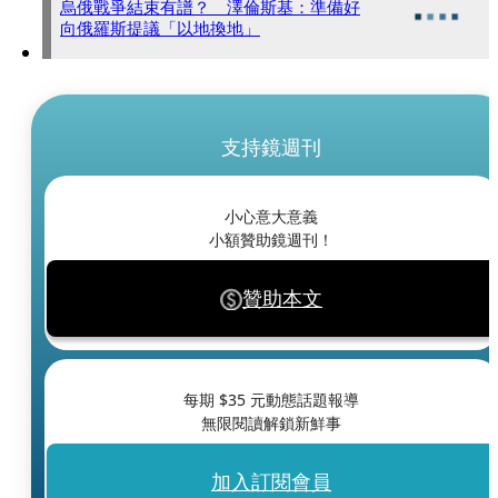
烏俄戰爭結束有譜？ 澤倫斯基：準備好
向俄羅斯提議「以地換地」
支持鏡週刊
小心意大意義
小額贊助鏡週刊！
贊助本文
每期 $
35
元動態話題報導
無限閱讀解鎖新鮮事
加入訂閱會員