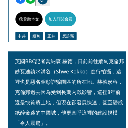
贊助本文
加入訂閱會員
中共
緬甸
正妹
反詐騙
英國BBC記者喬納森‧赫德，日前前往緬甸克倫邦
妙瓦迪鎮水溝谷（Shwe Kokko）進行拍攝，這
裡也是惡名昭彰詐騙園區的所在地。赫德形容，
克倫邦過去因為受到長期內戰影響，這裡8年前
還是快貧瘠土地，但現在卻發展快速，甚至變成
紙醉金迷的中國城，他更直呼這裡的建設規模
「令人震驚」。