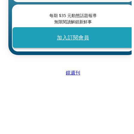
每期 $
35
元動態話題報導
無限閱讀解鎖新鮮事
加入訂閱會員
鏡週刊