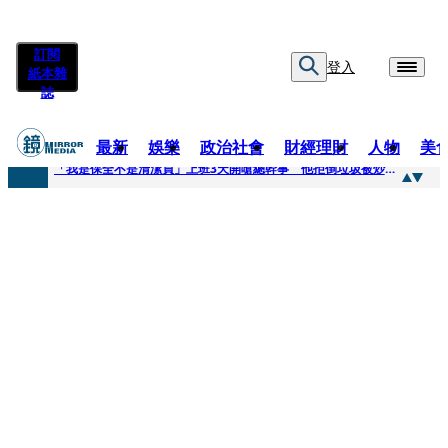
訂閱
登入
紙本雜
誌
最新
娛樂
政治社會
財經理財
人物
美
快訊
「我是保全不是清潔員」上班3天開嗆總幹事 他拒倒垃圾被炒！怒提告...法官這原因判敗訴
快訊
吳建豪生日願望成真 周渝民苦練吉他獻唱、言承旭阿信暖心祝福
快訊
UVERworld、yama、jo0ji齊聚台北 11月21日UVERworld再開專場