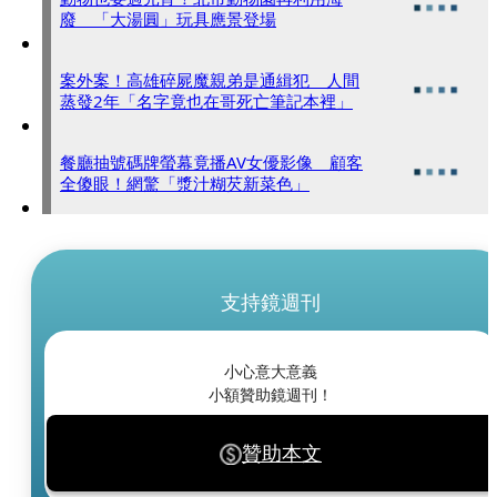
廢 「大湯圓」玩具應景登場
案外案！高雄碎屍魔親弟是通緝犯 人間
蒸發2年「名字竟也在哥死亡筆記本裡」
餐廳抽號碼牌螢幕竟播AV女優影像 顧客
全傻眼！網驚「漿汁糊芡新菜色」
支持鏡週刊
小心意大意義
小額贊助鏡週刊！
贊助本文