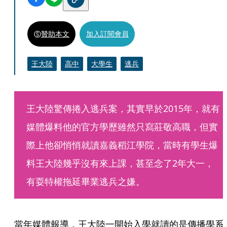
贊助本文
加入訂閱會員
王大陸
高中
大學生
逃兵
王大陸驚傳捲入逃兵案，其實早於2015年，就有
媒體爆料他的官方學歷雖然只寫莊敬高職，但實
際上他卻悄悄就讀嘉義稻江學院，當時有學生爆
料王大陸幾乎沒有來上課，甚至念了2年大一，
有耍特權拖延畢業逃兵之嫌。
當年媒體報導，王大陸一開始入學就讀的是傳播學系