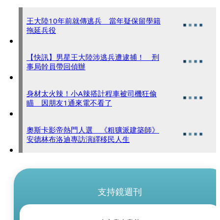
王大陸10年前就傳逃兵 當年疑保留學籍
拖延兵役
【快訊】男星王大陸涉逃兵遭逮捕！ 刑
事局幹員帶回偵辦
身材太火辣！小A辣搭計程車被司機狂偷
瞄 因朋友1通來電不看了
奧斯卡影帝熱門人選 《粗獷派建築師》
安德林布洛迪專訪演繹移民人生
支持鏡週刊