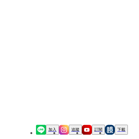
加入
追蹤
訂閱
下載