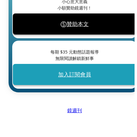
小心意大意義
小額贊助鏡週刊！
贊助本文
每期 $
35
元動態話題報導
無限閱讀解鎖新鮮事
加入訂閱會員
鏡週刊