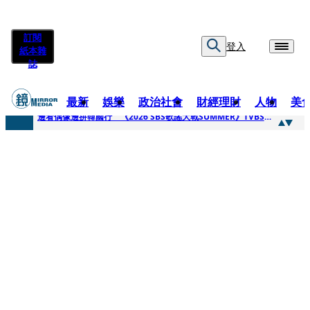
訂閱
登入
紙本雜
誌
最新
娛樂
政治社會
財經理財
人物
美
快訊
邊看偶像邊拚韓國行 《2026 SBS歌謠大戰SUMMER》TVBS直播祭追星福利
快訊
代誌大條火急跳船？ 宏碁派任李文詳接掌兆基屋管2天就喊撤出！
快訊
一句「請回去坐好」 特教生持斷掃把戳女代課老師眼睛大失血近失明