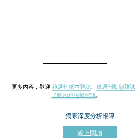
更多內容，歡迎
鏡週刊紙本雜誌
、
鏡週刊動態雜誌
了解內容授權資訊
。
獨家深度分析報導
線上閱讀