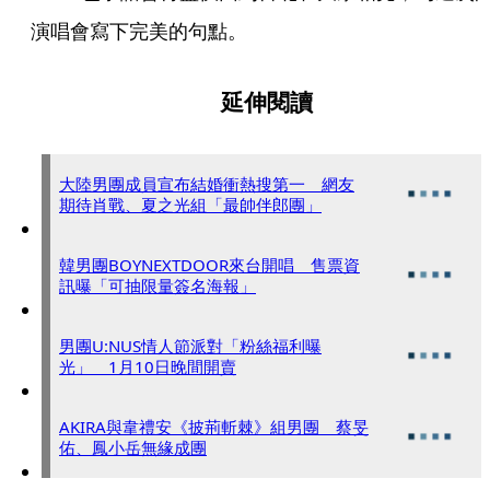
演唱會寫下完美的句點。
延伸閱讀
大陸男團成員宣布結婚衝熱搜第一 網友
期待肖戰、夏之光組「最帥伴郎團」
韓男團BOYNEXTDOOR來台開唱 售票資
訊曝「可抽限量簽名海報」
男團U:NUS情人節派對「粉絲福利曝
光」 1月10日晚間開賣
AKIRA與韋禮安《披荊斬棘》組男團 蔡旻
佑、鳳小岳無緣成團