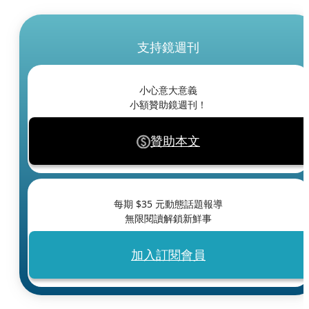
支持鏡週刊
小心意大意義
小額贊助鏡週刊！
贊助本文
每期 $
35
元動態話題報導
無限閱讀解鎖新鮮事
加入訂閱會員