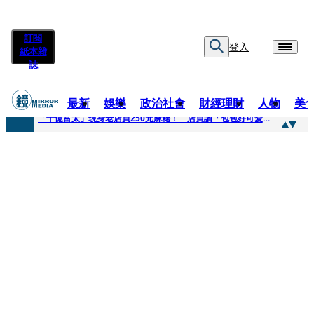
訂閱
登入
紙本雜
誌
最新
娛樂
政治社會
財經理財
人物
美
快訊
「千億富太」現身老店買250元麻糬！ 店員讚「包包好可愛」她笑回：我自己做的
快訊
姜厚任小24歲女友爆當小三、假學歷！ 友「扯郭台銘」曝交往內幕：我們又不像他
快訊
吳昕陽新任無店面零售商業同業公會理事長 提四大策略續走台灣零售業新局