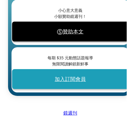
小心意大意義
小額贊助鏡週刊！
贊助本文
每期 $
35
元動態話題報導
無限閱讀解鎖新鮮事
加入訂閱會員
鏡週刊