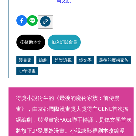
周文凱
贊助本文
加入訂閱會員
漫畫家
編劇
娛樂透視
鏡文學
最後的魔術家族
少年漫畫
得獎小說衍生的《最後的魔術家族：前傳漫
畫》，由京都國際漫畫獎大獎得主GENE首次擔
綱編劇，與漫畫家YAGI聯手轉譯，是鏡文學首次
將旗下IP發展為漫畫。小說或影視劇本改編漫