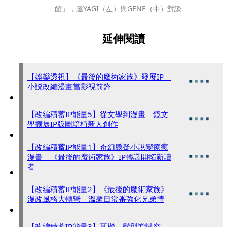
館」，邀YAGI（左）與GENE（中）對談
延伸閱讀
【娛樂透視】《最後的魔術家族》發展IP
小説改編漫畫當影視前鋒
【改編積蓄IP能量5】從文學到漫畫 鏡文
學擴展IP版圖培植新人創作
【改編積蓄IP能量1】奇幻懸疑小說變療癒
漫畫 《最後的魔術家族》IP轉譯開拓新讀
者
【改編積蓄IP能量2】《最後的魔術家族》
漫改風格大轉彎 溫馨日常番強化兄弟情
【改編積蓄IP能量3】耳機、髮型皆講究