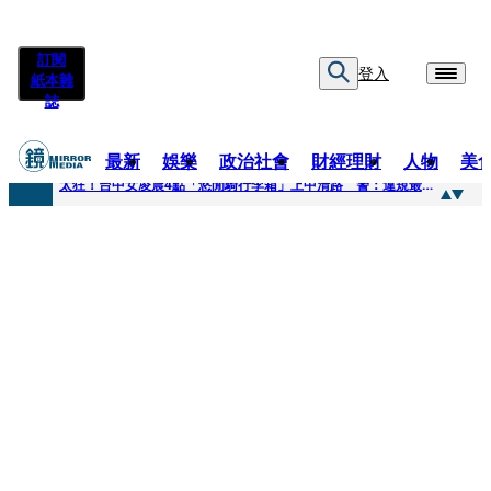
訂閱
登入
紙本雜
誌
最新
娛樂
政治社會
財經理財
人物
美
快訊
太狂！台中女凌晨4點「悠閒騎行李箱」上中清路 警：違規最高罰3600
快訊
曾為男友謝克洋開嗆邱議瑩 魏汶萱升格「蔣萬安市府發言人」
快訊
不只龍蝦牛排上桌！經濟部攜通路賣邦交國特產拚外交「食」力