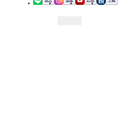
加入
追蹤
訂閱
下載
最新文章