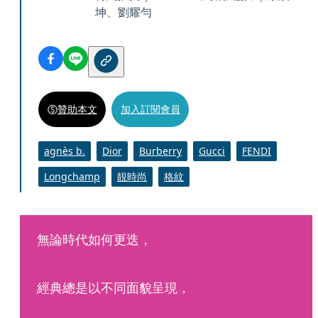
坤、劉耀勻
贊助本文
加入訂閱會員
agnès b.
Dior
Burberry
Gucci
FENDI
Longchamp
靚時尚
格紋
無論時代如何更迭，
經典總是以不同面貌呈現，