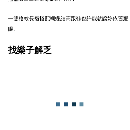
一雙格紋長襪搭配蝴蝶結高跟鞋也許能就讓妳依舊耀
眼。
找樂子解乏