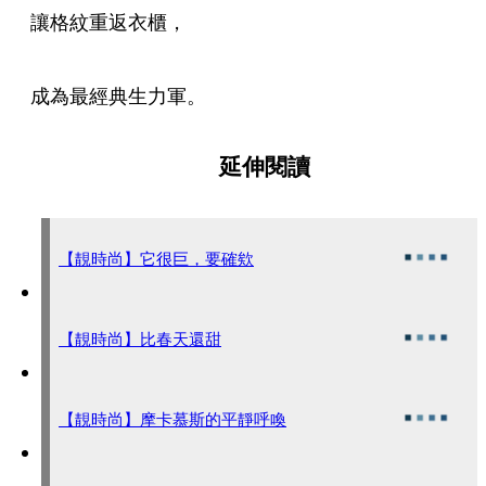
讓格紋重返衣櫃，
成為最經典生力軍。
延伸閱讀
【靚時尚】它很巨，要確欸
【靚時尚】比春天還甜
【靚時尚】摩卡慕斯的平靜呼喚