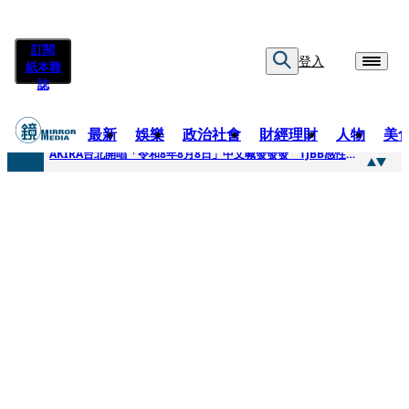
訂閱
登入
紙本雜
誌
最新
娛樂
政治社會
財經理財
人物
美
快訊
AKIRA台北開唱「令和8年8月8日」中文喊發發發 TJBB感性喊「謝謝AKIRA桑」
快訊
台灣新冠期間沒疫苗可打？ 律師列3款嗆：陳時中唯一擋的叫科興
快訊
沉寂12年…鐵肺歌后遇人生低谷 「遭親弟賞巴掌、父親出軌自己閨密」辛酸人生曝光