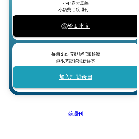
小心意大意義
小額贊助鏡週刊！
贊助本文
每期 $
35
元動態話題報導
無限閱讀解鎖新鮮事
加入訂閱會員
鏡週刊