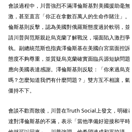
會談過程中，川普強烈不滿澤倫斯基對美國援助毫無
激，甚至直言「你正在拿數百萬人的生命作賭注」。
倫斯基則反擊，認為美國對俄羅斯態度過於軟弱，並
請川普與范斯親赴烏克蘭了解戰況，場面陷入激烈爭
執。副總統范斯也指責澤倫斯基在美國白宮當面控訴
態度不夠尊重，並質疑烏克蘭確實面臨兵源短缺問題
應向美國表達感謝。澤倫斯基則反駁：「你來過烏克
嗎？怎麼知道我們有什麼問題？」雙方互不相讓，氣
僵持不下。
會談不歡而散後，川普在Truth Social上發文，明確
達對澤倫斯基的不滿，表示「當他準備好迎接和平時
他就可以回來」。川普強調，他希望達成和平協議，