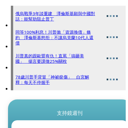
俄烏戰爭3年談重建 澤倫斯基願與中國對
話：能幫助阻止普丁
同等100%利息！川普拋「資源換債」條
約 澤倫斯基怒拒：不讓烏克蘭10代人還
債
川普真的跟歐盟有仇！直罵「搞砸美
國」 揚言要課徵25%關稅
78歲川普手背冒「神祕瘀傷」 白宮解
釋：每天不停握手
支持鏡週刊