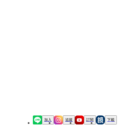
加入
追蹤
訂閱
下載