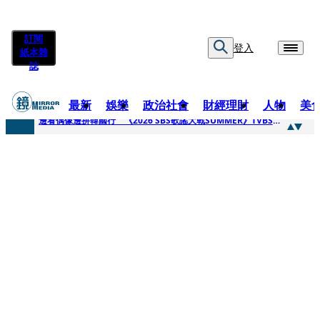
訂閱
登入
紙本雜
誌
最新
娛樂
政治社會
財經理財
人物
美
快訊
邊看偶像邊拚韓國行 《2026 SBS歌謠大戰SUMMER》TVBS直播祭追星福利
快訊
代誌大條火急跳船？ 宏碁派任李文詳接掌兆基屋管2天就喊撤出！
快訊
一句「請回去坐好」 特教生持斷掃把戳女代課老師眼睛大失血近失明