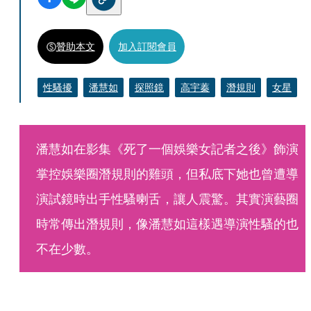
贊助本文
加入訂閱會員
性騷擾
潘慧如
探照鏡
高宇蓁
潛規則
女星
潘慧如在影集《死了一個娛樂女記者之後》飾演
掌控娛樂圈潛規則的雞頭，但私底下她也曾遭導
演試鏡時出手性騷喇舌，讓人震驚。其實演藝圈
時常傳出潛規則，像潘慧如這樣遇導演性騷的也
不在少數。