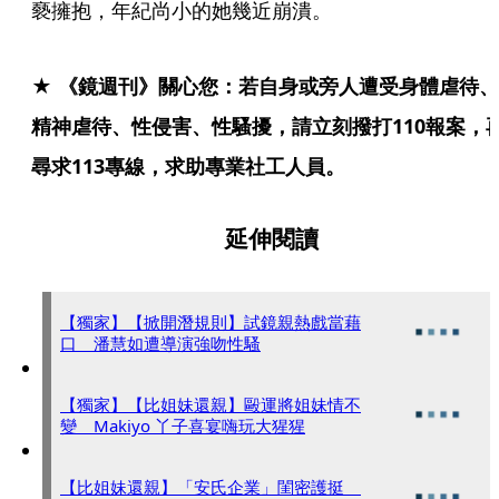
褻擁抱，年紀尚小的她幾近崩潰。
★ 《鏡週刊》關心您：若自身或旁人遭受身體虐待、
精神虐待、性侵害、性騷擾，請立刻撥打110報案，
尋求113專線，求助專業社工人員。
延伸閱讀
【獨家】【掀開潛規則】試鏡親熱戲當藉
口 潘慧如遭導演強吻性騷
【獨家】【比姐妹還親】毆運將姐妹情不
變 Makiyo 丫子喜宴嗨玩大猩猩
【比姐妹還親】「安氏企業」閨密護挺