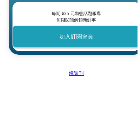
每期 $
35
元動態話題報導
無限閱讀解鎖新鮮事
加入訂閱會員
鏡週刊