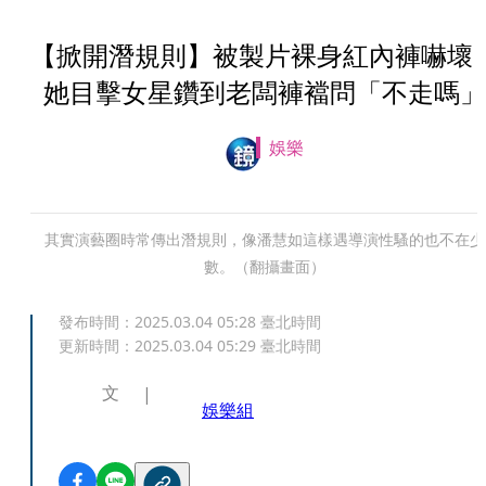
【掀開潛規則】被製片裸身紅內褲嚇
她目擊女星鑽到老闆褲襠問「不走嗎」
娛樂
其實演藝圈時常傳出潛規則，像潘慧如這樣遇導演性騷的也不在少
數。（翻攝畫面）
發布時間：
2025.03.04 05:28
臺北時間
更新時間：
2025.03.04 05:29
臺北時間
文
娛樂組