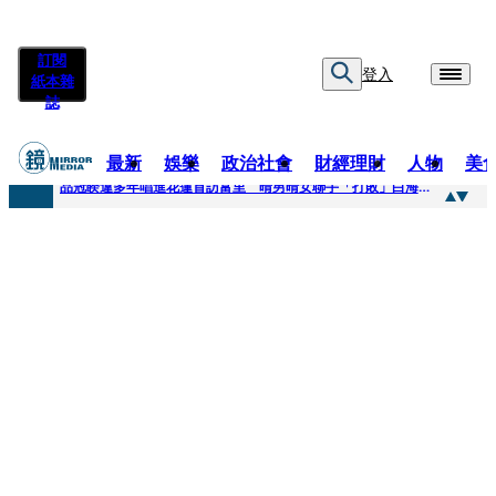
訂閱
登入
紙本雜
誌
最新
娛樂
政治社會
財經理財
人物
美
快訊
品冠睽違多年唱進花蓮首訪富里 晴男晴女聯手「打敗」白海豚颱風
快訊
【台中戰局特輯】何欣純支持度暴增 藍營民調老劇本急救援
快訊
natori再訪台北人氣爆棚 〈Overdose〉一響全場尖叫「I Love You Taipei」