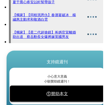
夏于喬心疼安以軒幫帶孩子
【獨家】【同框泯恩仇】春酒宴破冰 楊
繡惠主動求和敬酒白雲
【獨家】【星二代超搶鏡】爸媽官宣離婚
助出道 蔡岳勳長女爆將嫁英國男友
支持鏡週刊
小心意大意義
小額贊助鏡週刊！
贊助本文