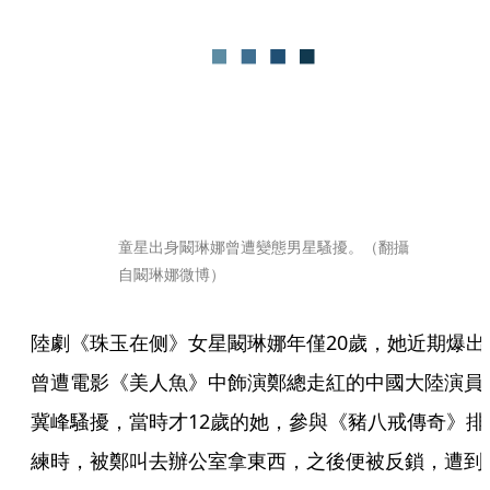
童星出身闞琳娜曾遭變態男星騷擾。（翻攝
自闞琳娜微博）
陸劇《珠玉在侧》女星闞琳娜年僅20歲，她近期爆出
曾遭電影《美人魚》中飾演鄭總走紅的中國大陸演員
冀峰騷擾，當時才12歲的她，參與《豬八戒傳奇》排
練時，被鄭叫去辦公室拿東西，之後便被反鎖，遭到