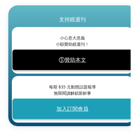
支持鏡週刊
小心意大意義
小額贊助鏡週刊！
贊助本文
每期 $
35
元動態話題報導
無限閱讀解鎖新鮮事
加入訂閱會員