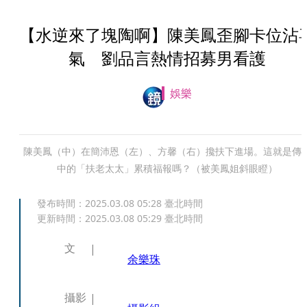
【水逆來了塊陶啊】陳美鳳歪腳卡位沾
氣 劉品言熱情招募男看護
娛樂
陳美鳳（中）在簡沛恩（左）、方馨（右）攙扶下進場。這就是傳
中的「扶老太太」累積福報嗎？（被美鳳姐斜眼瞪）
發布時間：
2025.03.08 05:28
臺北時間
更新時間：
2025.03.08 05:29
臺北時間
文
余樂珠
攝影