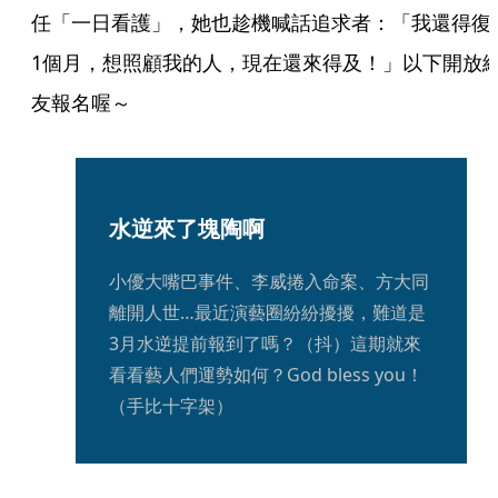
任「一日看護」，她也趁機喊話追求者：「我還得復
1個月，想照顧我的人，現在還來得及！」以下開放
友報名喔～
水逆來了塊陶啊
小優大嘴巴事件、李威捲入命案、方大同
離開人世…最近演藝圈紛紛擾擾，難道是
3月水逆提前報到了嗎？（抖）這期就來
看看藝人們運勢如何？God bless you！
（手比十字架）