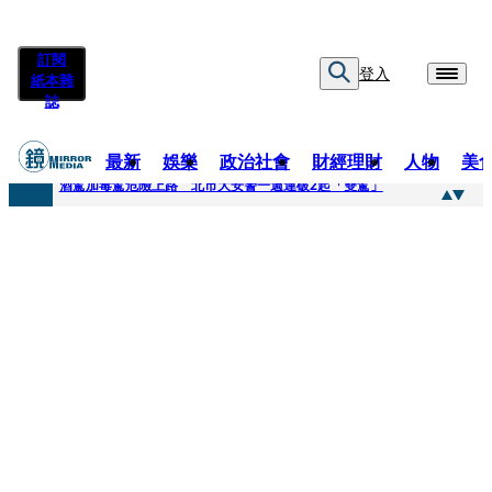
訂閱
登入
紙本雜
誌
最新
娛樂
政治社會
財經理財
人物
美
快訊
酒駕加毒駕危險上路 北市大安警一週連破2起「雙駕」
快訊
Ozone黃文廷、FEniX夏浦洋組「神隊友」 邱以太、林亭莉熱血狂奔殺青淚崩
快訊
AKIRA台北唱到一半突收兒子告白「爸爸I LOVE YOU」 驚喜林志玲同步曝光父親節「披薩蛋糕」