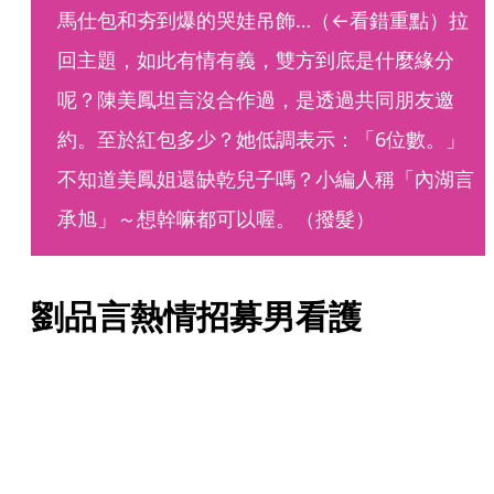
馬仕包和夯到爆的哭娃吊飾…（←看錯重點）拉
回主題，如此有情有義，雙方到底是什麼緣分
呢？陳美鳳坦言沒合作過，是透過共同朋友邀
約。至於紅包多少？她低調表示：「6位數。」
不知道美鳳姐還缺乾兒子嗎？小編人稱「內湖言
承旭」～想幹嘛都可以喔。（撥髮）
劉品言熱情招募男看護