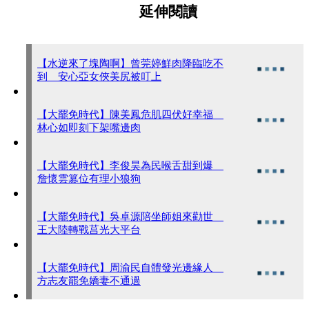
延伸閱讀
【水逆來了塊陶啊】曾莞婷鮮肉降臨吃不
到 安心亞女俠美尻被叮上
【大罷免時代】陳美鳳危肌四伏好幸福
林心如即刻下架嘴邊肉
【大罷免時代】李俊昊為民喉舌甜到爆
詹懷雲篡位有理小狼狗
【大罷免時代】吳卓源陪坐師姐來勸世
王大陸轉戰莒光大平台
【大罷免時代】周渝民自體發光邊緣人
方志友罷免嬌妻不通過