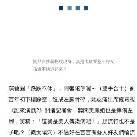
劉品言拄著拐杖現身，真是太敬業惹～好女
孩還不快追起來？
演藝圈「跌跌不休」，阿彌陀佛喔～（雙手合十）劉
言年初下樓踩空，造成左腳骨碎，她忍痛出席鏡電視
《誰來演戲2》開播記者會，聽聞美鳳姐也是摔傷左
腳，笑稱：「這就是美人傳染病吧！」趕流行也不是
子吧？（戳太陽穴）不過好在言言有藝人好友們輪流