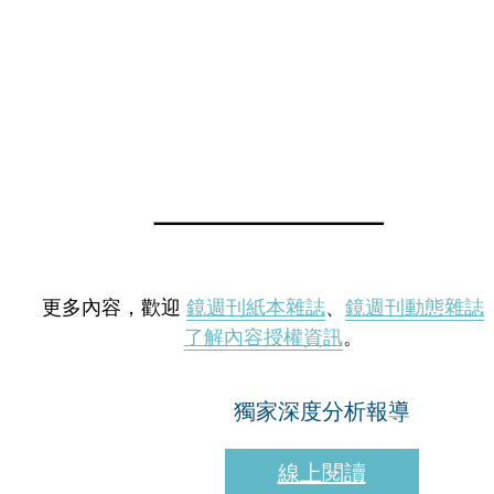
更多內容，歡迎
鏡週刊紙本雜誌
、
鏡週刊動態雜誌
了解內容授權資訊
。
獨家深度分析報導
線上閱讀