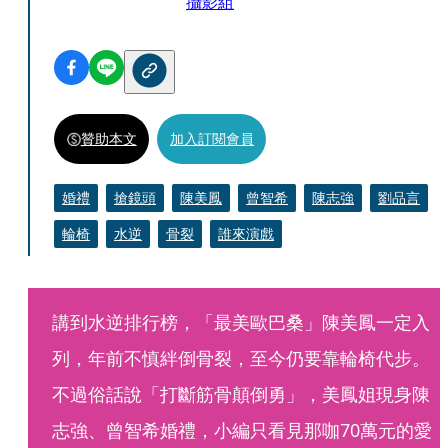
攝影組
贊助本文
加入訂閱會員
婚禮
搶鏡頭
陳美鳳
曾智希
陳志強
劉品言
輪椅
水逆
骨裂
誰來演戲
講到水逆排行榜，「最美歐巴桑」陳美鳳一定入
列，年前不慎絆倒骨裂，至今仍要靠輪椅代步。
不過俗話說「打斷筋骨顛倒勇」，美鳳姐現身陳
志強、曾智希婚禮，小編只看見那咖70萬元的愛