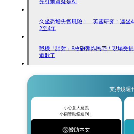
光引網質疑是AI
久坐恐增失智風險！ 英國研究：連坐
2至4年
戰機「誤射」8枚砲彈炸民宅！現場受
道歉了
支持鏡週
小心意大意義
小額贊助鏡週刊！
贊助本文