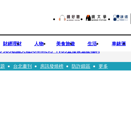
財經理財
人物
美食旅遊
生活
車錶酒
 SBS歌謠大戰SUMMER》TVBS直播祭追星福利
話題
台北畫刊
房訊發燒榜
防詐鏡區
更多
任李文詳接掌兆基屋管2天就喊撤出！
持斷掃把戳女代課老師眼睛大失血近失明