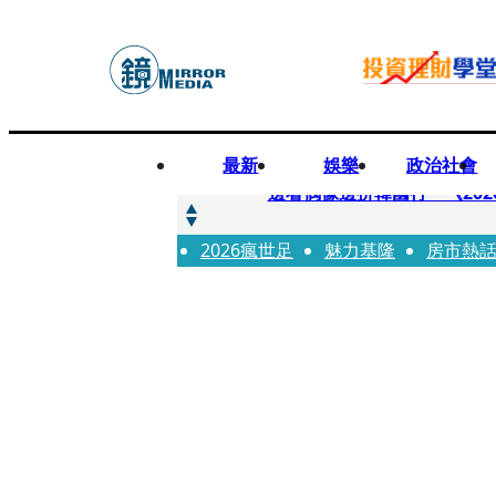
最新
娛樂
政治社會
快訊
邊看偶像邊拚韓國行 《2026
2026瘋世足
快訊
魅力基隆
房市熱
代誌大條火急跳船？ 宏碁派
快訊
一句「請回去坐好」 特教生