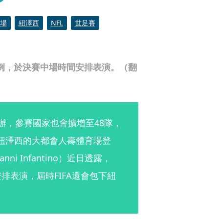
場
紐澤西
NFL
世足賽
創首例，於決賽中場時間安排表演。（翻
合辦，參賽國家也會擴增至48隊，
岸紐澤西的大都會人壽體育場登
i Infantino）近日透露，
排表演，屆時FIFA還會包下紐