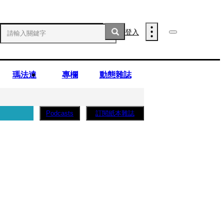
登入
瑪法達
專欄
動態雜誌
訂閱紙本雜誌
Podcasts