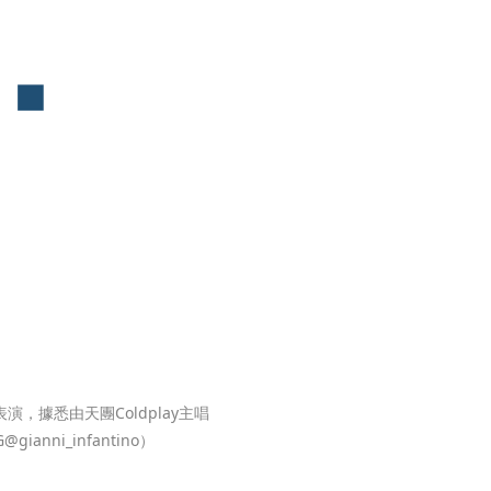
，據悉由天團Coldplay主唱
nni_infantino）