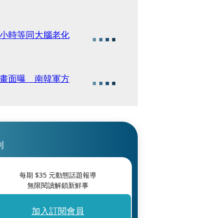
4小時等同大腦老化
損畫面曝 南韓軍方
刊
每期 $
35
元動態話題報導
無限閱讀解鎖新鮮事
加入訂閱會員