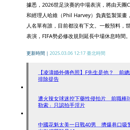
據悉，2026世足決賽的中場表演，將由天團Coldp
和經理人哈維（Phil Harvey）負責監製策畫
人名單有誰，目前都沒有下文。一般預料，世
表演，FIFA勢必修改規則延長中場休息時間
更新時間｜
2025.03.06 12:17
臺北時間
【凌濤婚外傳色照】F先生是他？ 前
排除提告
遭火辣女球迷控下藥性侵拍片 前職棒
勒索」只認拍手淫片
中國花魁太美一日戰40男 擠爆巷口吸