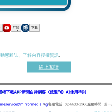
蹤
訂閱
下載
刊動態雜誌
、
了解內容授權資訊
。
線上閱讀
授權
下載APP
新聞自律綱要
《鏡週刊》AI使用準則
ineservice@mirrormedia.mg
客服電話
02-6633-3966
服務時間
週一