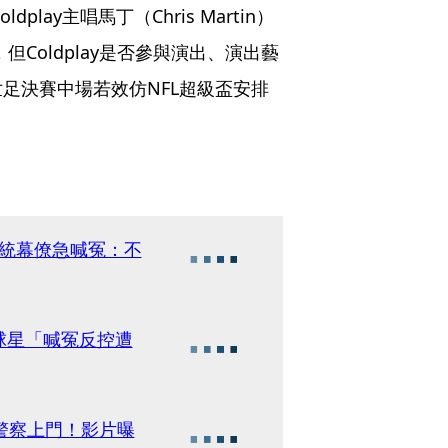
lay主唱馬丁（Chris Martin）
，但Coldplay是否參與演出、演出藝
足決賽中場若效仿NFL超級盃安排
。
總統幕僚急喊冤：不
球星「喊冤反控遭
警察上門！影片曝