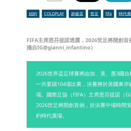
紐約
COLDPLAY
超級盃
世足
fifa
時代廣
FIFA主席恩芬提諾透露，2026世足將開
攝自IG@gianni_infantino）
2026世界盃足球賽將由加、美、墨3國
一共要踢104場比賽，決賽將於美國東
場。國際足協（FIFA）主席恩芬提諾（Giann
2026世足將開創首例，於決賽中場時間安
約時代廣場。