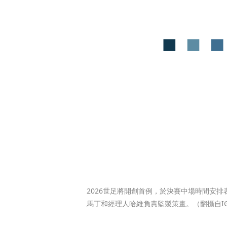
2026世足將開創首例，於決賽中場時間安排表演
馬丁和經理人哈維負責監製策畫。（翻攝自IG@gia