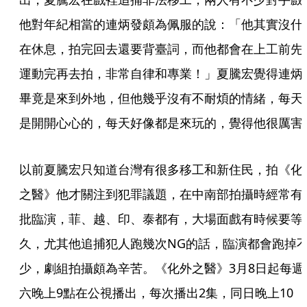
他對年紀相當的連炳發頗為佩服的說：「他其實沒什
在休息，拍完回去還要背臺詞，而他都會在上工前先
運動完再去拍，非常自律和專業！」夏騰宏覺得連炳
畢竟是來到外地，但他幾乎沒有不耐煩的情緒，每天
是開開心心的，每天好像都是來玩的，覺得他很厲害
以前夏騰宏只知道台灣有很多移工和新住民，拍《化
之醫》他才關注到犯罪議題，在中南部拍攝時經常有
批臨演，菲、越、印、泰都有，大場面戲有時候要等
久，尤其他追捕犯人跑幾次NG的話，臨演都會跑掉
少，劇組拍攝頗為辛苦。《化外之醫》3月8日起每週
六晚上9點在公視播出，每次播出2集，同日晚上10