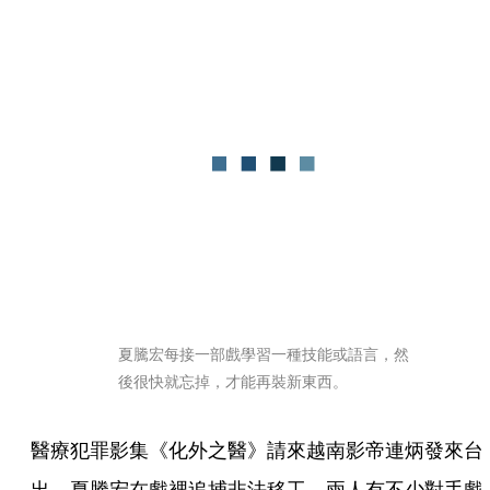
夏騰宏每接一部戲學習一種技能或語言，然
後很快就忘掉，才能再裝新東西。
醫療犯罪影集《化外之醫》請來越南影帝連炳發來台
出，夏騰宏在戲裡追捕非法移工，兩人有不少對手戲