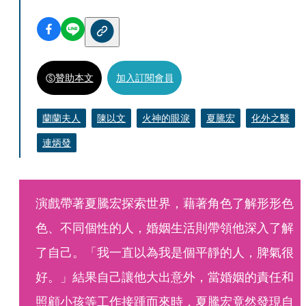
贊助本文
加入訂閱會員
蘭蘭夫人
陳以文
火神的眼淚
夏騰宏
化外之醫
連炳發
演戲帶著夏騰宏探索世界，藉著角色了解形形色
色、不同個性的人，婚姻生活則帶領他深入了解
了自己。「我一直以為我是個平靜的人，脾氣很
好。」結果自己讓他大出意外，當婚姻的責任和
照顧小孩等工作接踵而來時，夏騰宏竟然發現自