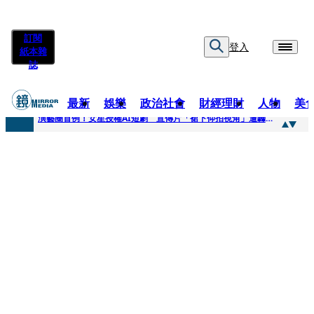
訂閱
登入
紙本雜
誌
最新
娛樂
政治社會
財經理財
人物
美
快訊
演藝圈首例！女星授權AI短劇 宣傳片「裙下仰拍視角」遭轟擦邊：自降身價
快訊
全球提升電氣化 台達電鄭平看好微電網推一站式方案
快訊
《魷魚遊戲》美版傳喊卡 現象級神劇難續宇宙