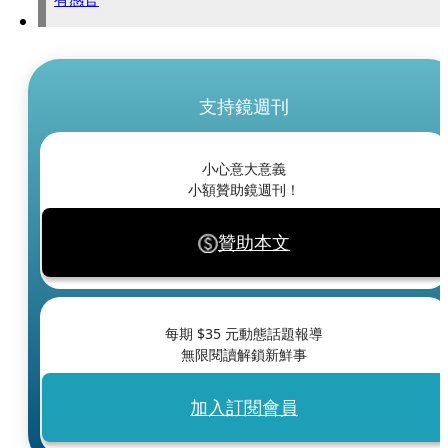
支持鏡週刊
小心意大意義
小額贊助鏡週刊！
贊助本文
每期 $
35
元動態話題報導
無限閱讀解鎖新鮮事
加入訂閱會員