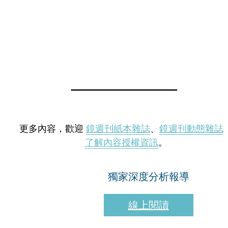
更多內容，歡迎
鏡週刊紙本雜誌
、
鏡週刊動態雜誌
了解內容授權資訊
。
獨家深度分析報導
線上閱讀