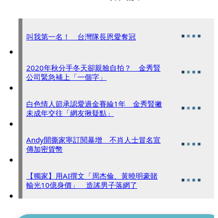
叫我第一名！ 台灣隊長恩愛奪冠
2020年秋分手冬天卻親臉自拍？ 金秀賢
公司緊急補上「一個字」
白色情人節承認愛過金賽綸1年 金秀賢撇
未成年交往「網友揪疑點」
Andy開撕家寧訂閱暴增 不肖人士冒名宣
傳加密貨幣
【獨家】用AI撰文「周杰倫、黃曉明豪賭
輸光10億身價」 造謠男子落網了