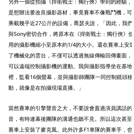
另外一個從拍攝《捍衛戰士：獨行俠》學到的經驗，
是想辦法要改良攝影器材，畢竟賽車不像戰鬥機，可
乘載幾乎近27公斤的設備，喬瑟夫說，「因此，我們
與Sony密切合作，將原本在《捍衛戰士：獨行俠》使
用的攝影機縮小至原本約1/4的大小。還在賽車上安
了機械化的雲台，不僅可以透過無線傳輸回傳畫面，
可以遠端控制攝影機的運動。我與攝影指導坐在基地
裡，監看16個螢幕，並與攝影師團隊一同控制鏡頭移
動，就像是在拍攝現場直播。」
當然賽車的引擎聲音之大，不要說會蓋過演員講話的
音，有時連幕後團隊的溝通也聽不見。所以這次甚至
賽車上安裝了麥克風。此外許多F1車隊的賽車手，也