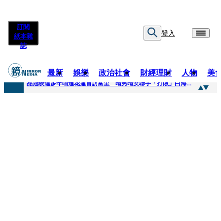
訂閱
登入
紙本雜
誌
最新
娛樂
政治社會
財經理財
人物
美
快訊
品冠睽違多年唱進花蓮首訪富里 晴男晴女聯手「打敗」白海豚颱風
快訊
【台中戰局特輯】何欣純支持度暴增 藍營民調老劇本急救援
快訊
natori再訪台北人氣爆棚 〈Overdose〉一響全場尖叫「I Love You Taipei」