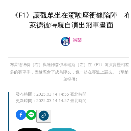
《F1》讓觀眾坐在駕駛座衝鋒陷陣 
萊德彼特親自演出飛車畫面
娛樂
布萊德彼特（右）與達姆森伊卓瑞斯（左）在《F1》飾演資歷相差
多的賽車手，因緣際會下成為隊友，也一起在賽道上競技。（華納
弟提供）
發布時間：
2025.03.14 14:55
臺北時間
更新時間：
2025.03.14 14:57
臺北時間