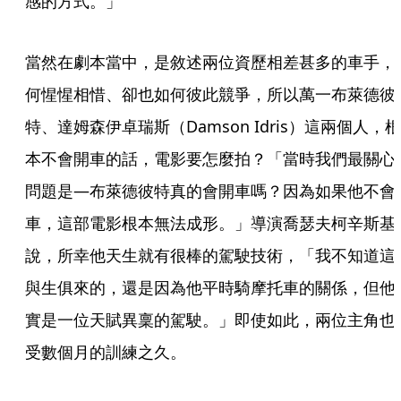
感的方式。」
當然在劇本當中，是敘述兩位資歷相差甚多的車手，
何惺惺相惜、卻也如何彼此競爭，所以萬一布萊德彼
特、達姆森伊卓瑞斯（Damson Idris）這兩個人，根
本不會開車的話，電影要怎麼拍？「當時我們最關心
問題是—布萊德彼特真的會開車嗎？因為如果他不會
車，這部電影根本無法成形。」導演喬瑟夫柯辛斯基
說，所幸他天生就有很棒的駕駛技術，「我不知道這
與生俱來的，還是因為他平時騎摩托車的關係，但他
實是一位天賦異稟的駕駛。」即使如此，兩位主角也
受數個月的訓練之久。