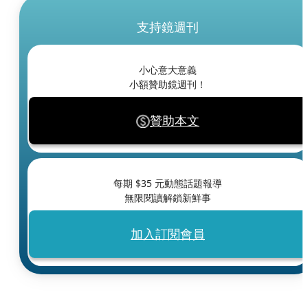
支持鏡週刊
小心意大意義
小額贊助鏡週刊！
贊助本文
每期 $
35
元動態話題報導
無限閱讀解鎖新鮮事
加入訂閱會員