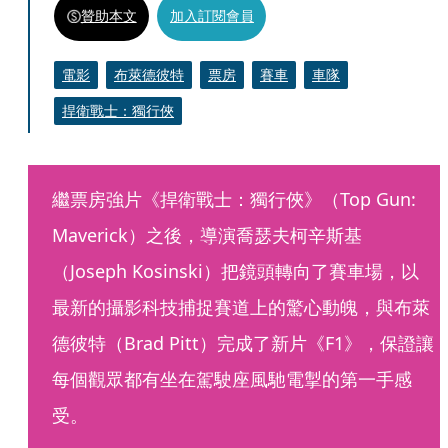
贊助本文
加入訂閱會員
電影
布萊德彼特
票房
賽車
車隊
捍衛戰士：獨行俠
繼票房強片《捍衛戰士：獨行俠》（Top Gun: 
Maverick）之後，導演喬瑟夫柯辛斯基
（Joseph Kosinski）把鏡頭轉向了賽車場，以
最新的攝影科技捕捉賽道上的驚心動魄，與布萊
德彼特（Brad Pitt）完成了新片《F1》，保證讓
每個觀眾都有坐在駕駛座風馳電掣的第一手感
受。