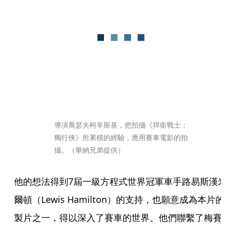
導演喬瑟夫柯辛斯基，把拍攝《捍衛戰士：
獨行俠》所累積的經驗，應用賽車電影的拍
攝。（華納兄弟提供）
他的想法得到7屆一級方程式世界冠軍車手路易斯漢
爾頓（Lewis Hamilton）的支持，也願意成為本片的
製片之一，得以深入了賽車的世界。他們聯繫了梅賽