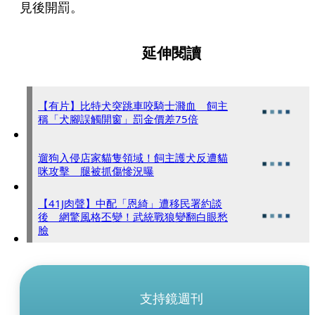
見後開罰。
延伸閱讀
【有片】比特犬突跳車咬騎士濺血 飼主
稱「犬腳誤觸開窗」罰金價差75倍
遛狗入侵店家貓隻領域！飼主護犬反遭貓
咪攻擊 腿被抓傷慘況曝
【41J肉聲】中配「恩綺」遭移民署約談
後 網驚風格丕變！武統戰狼變翻白眼愁
臉
支持鏡週刊