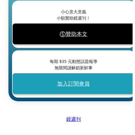
小心意大意義
小額贊助鏡週刊！
贊助本文
每期 $
35
元動態話題報導
無限閱讀解鎖新鮮事
加入訂閱會員
鏡週刊