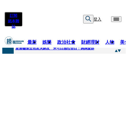
訂閱
登入
紙本雜
誌
最新
娛樂
政治社會
財經理財
人物
美
快訊
凌晨曬懷念照惹哭網友 米可白感性告白：媽媽愛妳
快訊
酸民質疑民進黨「是不是有她裸照？」 黃智賢3點回嗆獲網友讚爆
快訊
姜厚任「老牛找到嫩草」再談小24歲女友 揭七世情緣駁拐坑、暈船破財